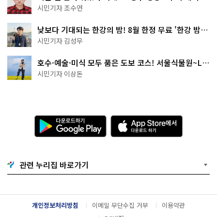
·무더위쉼터까지
시민기자 조수연
낮보다 기대되는 한강의 밤! 8월 한정 무료 '한강 밤
핑' 예약은?
시민기자 김성무
호수·예술·미식 모두 품은 도보 코스! 서울식물원~LG
아트센터~마곡테라스거리
시민기자 이상돈
다
A
운
p
로
p
드
S
하
t
기
o
관련 누리집 바로가기
G
r
o
e
o
에
g
서
l
다
개인정보처리방침
이메일 무단수집 거부
이용약관
e
운