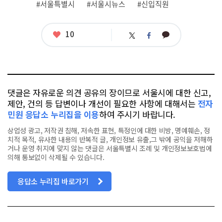
#서울특별시
#서울시뉴스
#신입직원
태
그
좋
10
카
트
페
아
카
위
이
요
오
터
스
톡
북
댓글은 자유로운 의견 공유의 장이므로 서울시에 대한 신고,
제안, 건의 등 답변이나 개선이 필요한 사항에 대해서는
전자
민원 응답소 누리집을 이용
하여 주시기 바랍니다.
상업성 광고, 저작권 침해, 저속한 표현, 특정인에 대한 비방, 명예훼손, 정
치적 목적, 유사한 내용의 반복적 글, 개인정보 유출,그 밖에 공익을 저해하
거나 운영 취지에 맞지 않는 댓글은 서울특별시 조례 및 개인정보보호법에
의해 통보없이 삭제될 수 있습니다.
응답소 누리집 바로가기