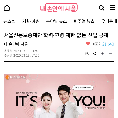
본
페
내
문
이
내
손
검
메
바
지
손
안
색
뉴
로
상
안
주
에
창
전
가
단
에
뉴스홈
기획·이슈
분야별 뉴스
비주얼 뉴스
우리동네
요
서
열
체
기
으
서
서
울
기
보
로
울
비
기
이
-
서울신용보증재단 학력·연령 제한 없는 신입 공채
스
동
서
바
울
좋
내 손안에 서울
10
조회
21,640
로
시
아
가
대
발행일
2020.03.13. 16:40
요
기
페
S
글
글
표
수정일
2020.03.13. 17:26
이
N
자
자
소
지
S
크
크
통
U
공
기
기
포
R
유
크
작
털
L
하
게
게
복
기
변
변
사
경
경
하
하
기
기