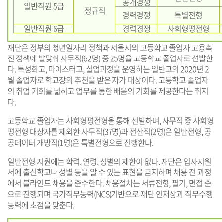
공개경쟁
일반직원 5급
정규직
경력경쟁
특별전형
일반직원 6급
경력경쟁
사회형평전형
재단은 정부의 청년일자리 정책과 서울시의 고등학교 졸업자 고용촉
진 정책에 발맞춰 사무직(62명) 중 25명을 고등학교 졸업자로 선발한
다. 특성화고, 마이스터고, 실업과정을 운영하는 일반고의 2020년 2
월 졸업자로 학교장의 추천을 받은 자가 대상이다. 고등학교 졸업자
의 취업 기회를 넓히고 업무를 통한 배움의 기회를 제공한다는 취지
다.
고등학교 졸업자는 사회형평전형을 통해 선발하며, 사무직 중 사회형
평전형 대상자를 제외한 사무직(37명)과 전산직(2명)은 일반전형, 공
공데이터 개방직(1명)은 특별전형으로 진행한다.
일반전형 지원에는 학력, 연령, 성별의 제한이 없다. 재단은 입사지원
서에 출신학교나 성별 등을 알 수 있는 표현을 금지하며 채용 전 과정
에서 블라인드 채용을 준수한다. 채용절차는 서류전형, 필기, 면접 순
으로 진행되며 국가직무능력(NCS)기반으로 재단 인재상과 직무수행
능력에 초점을 맞춘다.