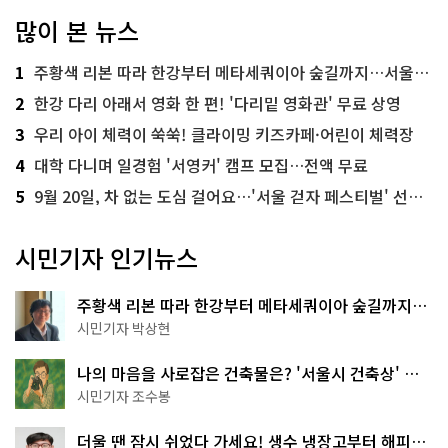
많이 본 뉴스
1
주황색 리본 따라 한강부터 메타세쿼이아 숲길까지…서울둘레길 15코스
2
한강 다리 아래서 영화 한 편! '다리밑 영화관' 무료 상영
3
우리 아이 체력이 쑥쑥! 클라이밍 키즈카페·어린이 체력장
4
대학 다니며 일경험 '서영커' 캠프 모집…전액 무료
5
9월 20일, 차 없는 도심 걸어요…'서울 걷자 페스티벌' 선착순 5천명
시민기자 인기뉴스
주황색 리본 따라 한강부터 메타세쿼이아 숲길까지…
서울둘레길 15코스
시민기자 박상현
나의 마음을 사로잡은 건축물은? '서울시 건축상' 수
상작 공개!
시민기자 조수봉
더울 땐 잠시 쉬었다 가세요! 생수 냉장고부터 해피소