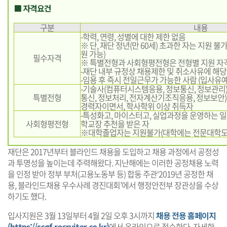
■ 자격요건
구분
내용
-학력, 연령, 성별에 대한 제한 없음
※ 단, 재단 정년(만 60세) 초과한 자는 지원 불가(1
원 가능)
필수자격
※ 특별전형과 사회형평전형은 전형별 지원 자격
-재단 내부 규정상 채용제한 및 취소사유에 해
-임용 후 즉시 전일근무가 가능한 사람 (입사유예
-기술사(컴퓨터시스템응용, 정보통신, 정보관리)
특별전형
통신, 정보처리, 전자계산기조직응용, 정보보안)
경력자이면서, 학사학위 이상 취득자
-특성화고, 마이스터고, 실업과정을 운영하는 일
사회형평전형
학교장 추천을 받은 자
※대학졸업자는 지원불가(대학에는 전문대학도
재단은 2017년부터 블라인드 채용을 도입하고 채용 과정에서 공정성
과 투명성을 높이는데 주력해왔다. 지난해에는 이러한 공정채용 노력
을 인정 받아 정부 부처(고용노동부 등) 합동 주관‘2019년 공정한 채
용, 블라인드채용 우수사례 경진대회’에서 행정안전부 장관상을 수상
하기도 했다.
입사지원은 3월 13일부터 4월 2일 오후 3시까지
채용 전용 홈페이지
(https://scgf.recruiter.co.kr)
에서 온라인으로 접수한다. 자세한