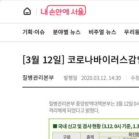
본
페
문
이
뉴
바
지
스
로
상
룸
가
단
뉴
기
으
스
로
기획·이슈
분야별 뉴스
비주얼 뉴스
우리동
주
이
요
동
서
비
스
[3월 12일] 코로나바이러스감
바
로
가
기
질병관리본부
발행일
2020.03.12. 14:30
수
질병관리본부 중앙방역대책본부는 3월 12일 0시 현
격리해제 되었다고 밝혔다.
■ 국내 신고 및 검사 현황 (3.12. 0시 기준, 1
확진
구분
총계