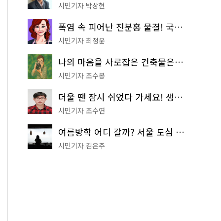
시민기자 박상현
폭염 속 피어난 진분홍 물결! 국립중앙박물관 배롱나무 명소
시민기자 최정윤
나의 마음을 사로잡은 건축물은? '서울시 건축상' 수상작 공개!
시민기자 조수봉
더울 땐 잠시 쉬었다 가세요! 생수 냉장고부터 해피소·무더위쉼터까지
시민기자 조수연
여름방학 어디 갈까? 서울 도심 무료 실내 여행 코스 추천
시민기자 김은주