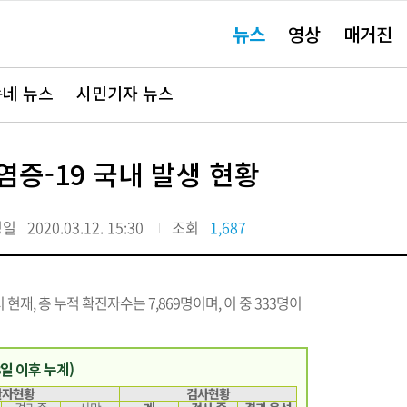
주
뉴스
영상
매거진
요
서
비
스
바
네 뉴스
시민기자 뉴스
로
가
기"
염증-19 국내 발생 현황
정일
2020.03.12. 15:30
조회
1,687
재, 총 누적 확진자수는 7,869명이며, 이 중 333명이
.3일 이후 누계)
환자현황
검사현황