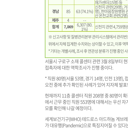
재가센터(15명) 등
신천지 관련(29명), 
경남
85
63 (74.1%)
명), 한마음창원병원 관
산 온천교회 관련(2명)
제주
4
- -
6,307 (80.
합계
7,869
신천지 관련 4,759명(6
1%)
※ 신고사항 및 질병관리본부 관리시스템에서 관리번호가
위에서 자체 집계한 수치와는 상이할 수 있고, 이후 역
* 기타는 개별사례, 조사 후 연관성 분류가 진행 중인 사
서울시 구로구 소재 콜센터 관련 3월 8일부터 
접촉자에 대한 역학조사가 진행 중이다.
* 직원 80명(서울 53명, 경기 14명, 인천 13명), 
오전 중에 추가 확인된 사례가 있어 지자체 발표
현재까지 11층 콜센터 직원 208명 중 80명이 
에서 근무 중인 직원 553명에 대해서는 우선 자
모를 확인해 나갈 예정이다.
세계보건기구(WHO) 테드로스 아드하놈 게브레예수
가 대유행(Pandemic)으로 특징지어질 수 있