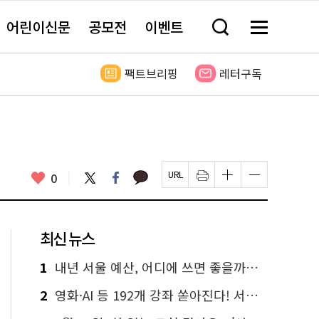
어린이신문
공모전
이벤트
검
메
색
뉴
창
전
열
체
팩트브리핑
레터구독
기
보
기
카
좋
트
페
0
페
인
글
글
카
위
이
아
이
쇄
자
자
오
터
스
요
지
하
크
크
톡
북
U
기
기
기
R
새
크
작
L
창
게
게
최신 뉴스
복
열
변
변
사
림
경
경
하
하
1
내년 서울 예산, 어디에 쓰면 좋을까요? 온라인 투표
기
기
2
영화·AI 등 192개 강좌 쏟아진다! 서울시민대학 선착순 신청