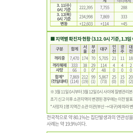
계
격리해제
3. 11(수)
222,395
7,755
288
0시 기준
3. 12(목)
234,998
7,869
333
0시 기준
변동
+12,603
+114
+45
■ 지역별 확진자 현황 (3.12. 0시 기준, 1.3일
서
부
인
광
대
구분
합계
대구
울
산
천
주
전
격리중
7,470
174
70
5,705
21
11
18
격리해제
333
38
29
114
4
4
2
사망
66
0
0*
48
0
0
0
합계*
7,869
212
99
5,867
25
15
20
(전일대비)
(114)
(19)
(1)
(73)
(0)
(0)
(2)
※ 3월 11일 0시부터 3월 12일 0시 사이에 질병관리
초기 신고 이후 소관지역이 변경된 경우에는 이전 발표
* 사망자 1명 지역간 소관 이관(부산 → 대구)에 따라 
전국적으로 약 80.1%는 집단발생과의 연관성
사례는 약 19.9%이다.