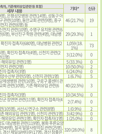
접촉자, 기존해외유입관련 등 포함)
기타*
신규
세부 내용
명), 은평성모병원 관련(14명), 성동구 아
구 관련(10명), 동안교회 관련(9명), 중구
46 (21.7%)
19
신천지 관련(6명) 등
 신천지 관련(10명), 수영구 유치원 관련(6
(6명), 부산진구 학원 관련(4명), 대남병
29 (29.3%)
1
, 확진자 접촉자(680명), 대남병원 관련(2
1,059 (18.
73
1%)
명), 확진자 접촉자(4명), 신천지 관련(2
3 (12.0%)
0
(1명)
존 해외유입 관련(1명)
5 (33.3%)
0
신천지 관련(2명)
10 (50.0%)
2
확진자 접촉자(3명)
6 (24.0%)
0
해양수산부 관련(5명), 신천지 관련(1명)
1 (6.7%)
5
분당제생병원 관련(16명), 구로구 콜센터 관
교회 관련(10명), 기존 해외유입 관련(6
40 (22.5%)
3
확진자 접촉자(3명)
10 (34.5%)
0
괴산군 장연면 관련(11명), 확진자 접촉자(4
2 (7.4%)
0
(105명), 서산시 연구소 관련(8명)
1 (0.9%)
2
기존 해외유입 관련(1명), 신천지 관련(1명)
3 (42.9%)
0
존 해외유입 관련(1명), 확진자 접촉자(1명)
1 (25.0%)
0
 청도 대남병원 관련(119명), 봉화 푸른요양
련(49명), 칠곡 밀알사랑의집 관련(25명),
320 (28.0%)
8
. 경산 제일실버타운(17명), 경산 참좋은