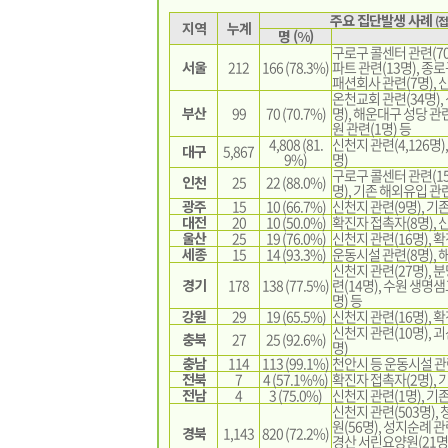
주요 집단발생 사례
(
지역
누계
명 (%)
구로구 콜센터 관련(70
서울
212
166 (78.3%)
파트 관련(13명), 종로
패션회사 관련(7명), 
온천교회 관련(34명),
부산
99
70 (70.7%)
명), 해운대구 성당 관련
원 관련(1명) 등
4,808 (81.
신천지 관련(4,126명)
대구
5,867
9%)
명)
구로구 콜센터 관련(15
인천
25
22 (88.0%)
명), 기존 해외유입 관련
광주
15
10 (66.7%)
신천지 관련(9명), 기
대전
20
10 (50.0%)
확진자 접촉자(8명), 
울산
25
19 (76.0%)
신천지 관련(16명), 
세종
15
14 (93.3%)
운동시설 관련(8명), 
신천지 관련(27명), 
경기
178
138 (77.5%)
련(14명), 수원 생명샘
명) 등
강원
29
19 (65.5%)
신천지 관련(16명), 
신천지 관련(10명), 
충북
27
25 (92.6%)
명)
충남
114
113 (99.1%)
천안시 등 운동시설 관련
전북
7
4 (57.1%%)
확진자 접촉자(2명), 
전남
4
3 (75.0%)
신천지 관련(1명), 기
신천지 관련(503명),
원(56명), 성지순례 관
경북
1,143
820 (72.2%)
경산 서린요양원(21명)