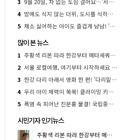
3
9월 20일, 차 없는 도심 걸어요…'서울 걷자 페스티벌' 선착순 5천명
4
밤에도 식지 않는 더위, 도시를 식히는 시원한 해법은?
5
채소 싫어하는 아이도 즐겁게 냠냠! '찾아가는 서울시 식생활 교육' 현장
많이 본 뉴스
1
주황색 리본 따라 한강부터 메타세쿼이아 숲길까지…서울둘레길 15코스
2
서울 로컬여행, 여기부터 시작하세요 '서울에디션25'
3
한강 다리 아래서 영화 한 편! '다리밑 영화관' 무료 상영
4
우리 아이 체력이 쑥쑥! 클라이밍 키즈카페·어린이 체력장
5
폭염 속 피어난 진분홍 물결! 국립중앙박물관 배롱나무 명소
시민기자 인기뉴스
주황색 리본 따라 한강부터 메타세쿼이아 숲길까지…서울둘레길 15코스