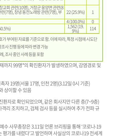
거창교회 관련(10명), 거창군 웅양면 관련(8
련(7명), 창녕 동전노래방 관련(7명), 부
22 (25.9%)
1
4 (100.0%)
0
1,562 (19.
0.5%)
114
9%)
 부여된 자료를 기준으로 함. 이에 따라, 특정 시점에 시도단
학조사 진행 등에 따라 변경 가능
례, 조사 중인 사례 등을 포함
현재까지 99명*의 확진환자가 발생하였으며, 감염경로 및
접촉자 19명(서울 17명, 인천 2명)(3.12일 0시 기준)
와 상이할 수 있음
확진환자로 확인되었으며, 같은 회사지만 다른 층(7~9층)
가격리 조치하고, 검체 검사 등을 실시하여 추가 전파 규
 사무총장은 3.11일 언론 브리핑을 통해 ‘코로나-19
다는 평가를 내렸다’고 발언하며 사실상의 코로나19 전세계