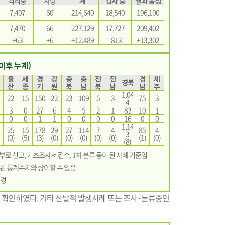
격리중
사망
계
검사 중
결과 음성
7,407
60
214,640
18,540
196,100
7,470
66
227,129
17,727
209,402
+63
+6
+12,489
-813
+13,302
 이후 누계)
울
세
경
강
충
충
전
전
경
제
경북
산
종
기
원
북
남
북
남
남
주
1,04
22
15
150
22
23
109
5
3
75
3
4
3
0
27
6
4
5
2
1
83
10
1
0
0
1
1
0
0
0
0
16
0
0
1,14
25
15
178
29
27
114
7
4
85
4
3
(0)
(5)
(3)
(0)
(0)
(0)
(0)
(0)
(1)
(0)
(8)
본부로 신고, 기초조사서 접수, 1차 분류 등이 된 사례 기준임
된 통계수치와 상이할 수 있음
변경
을 확인하였다. 기타 산발적 발생사례 또는 조사·분류중인