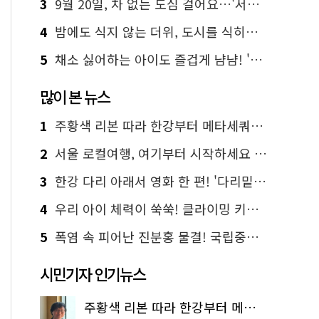
3
9월 20일, 차 없는 도심 걸어요…'서울 걷자 페스티벌' 선착순 5천명
4
밤에도 식지 않는 더위, 도시를 식히는 시원한 해법은?
5
채소 싫어하는 아이도 즐겁게 냠냠! '찾아가는 서울시 식생활 교육' 현장
많이 본 뉴스
1
주황색 리본 따라 한강부터 메타세쿼이아 숲길까지…서울둘레길 15코스
2
서울 로컬여행, 여기부터 시작하세요 '서울에디션25'
3
한강 다리 아래서 영화 한 편! '다리밑 영화관' 무료 상영
4
우리 아이 체력이 쑥쑥! 클라이밍 키즈카페·어린이 체력장
5
폭염 속 피어난 진분홍 물결! 국립중앙박물관 배롱나무 명소
시민기자 인기뉴스
주황색 리본 따라 한강부터 메타세쿼이아 숲길까지…서울둘레길 15코스