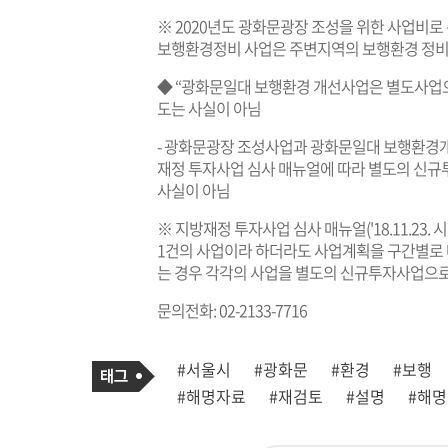
※ 2020년도 광화문광장 조성을 위한 사업비로 총
보행환경정비 사업은 주변지역의 보행환경 정비(
◆ “광화문일대 보행환경 개선사업은 별도사업으로
도는 사실이 아님
- 광화문광장 조성사업과 광화문일대 보행환경개
재정 투자사업 심사 매뉴얼에 따라 별도의 신
사실이 아님
※ 지방재정 투자사업 심사 매뉴얼('18.11.23. 시
1건의 사업이라 하더라도 사업계획을 구간별로
는 경우 각각의 사업을 별도의 신규투자사업으로
문의전화: 02-2133-7716
기
태
#서울시
#광화문
#환경
#보행
사
그
관
#해명자료
#재검토
#설명
#해명
련
태
그