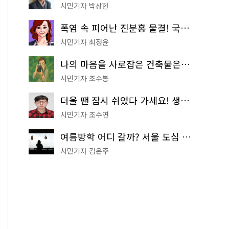
시민기자 박상현
폭염 속 피어난 진분홍 물결! 국립중앙박물관 배롱나무 명소
시민기자 최정윤
나의 마음을 사로잡은 건축물은? '서울시 건축상' 수상작 공개!
시민기자 조수봉
더울 땐 잠시 쉬었다 가세요! 생수 냉장고부터 해피소·무더위쉼터까지
시민기자 조수연
여름방학 어디 갈까? 서울 도심 무료 실내 여행 코스 추천
시민기자 김은주