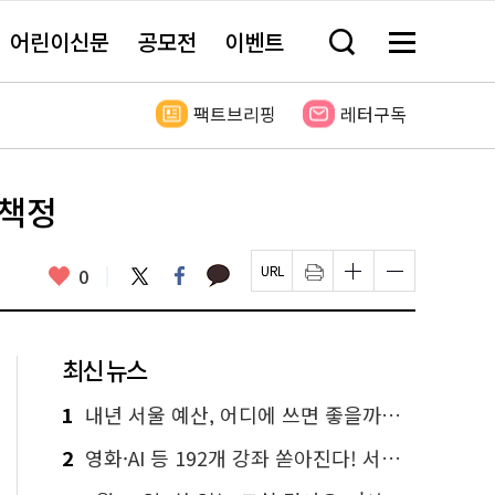
어린이신문
공모전
이벤트
검
메
색
뉴
창
전
열
체
팩트브리핑
레터구독
기
보
기
 책정
카
좋
트
페
0
페
인
글
글
카
위
이
아
이
쇄
자
자
오
터
스
요
지
하
크
크
톡
북
U
기
기
기
R
새
크
작
L
창
게
게
최신 뉴스
복
열
변
변
사
림
경
경
하
하
1
내년 서울 예산, 어디에 쓰면 좋을까요? 온라인 투표
기
기
2
영화·AI 등 192개 강좌 쏟아진다! 서울시민대학 선착순 신청