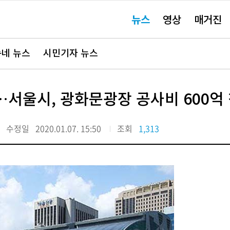
주
뉴스
영상
매거진
요
서
비
스
바
네 뉴스
시민기자 뉴스
로
가
기"
서울시, 광화문광장 공사비 600억
수정일
2020.01.07. 15:50
조회
1,313