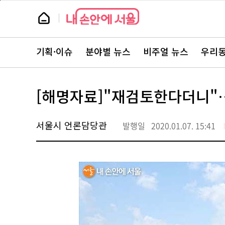
본
페
문
이
뉴
바
지
스
로
상
룸
가
단
뉴
기
으
스
로
기획·이슈
분야별 뉴스
비주얼 뉴스
우리동
주
이
요
동
서
비
스
[해명자료]"재검토한다더니"…
바
로
가
기
서울시 언론담당관
발행일
2020.01.07. 15:41