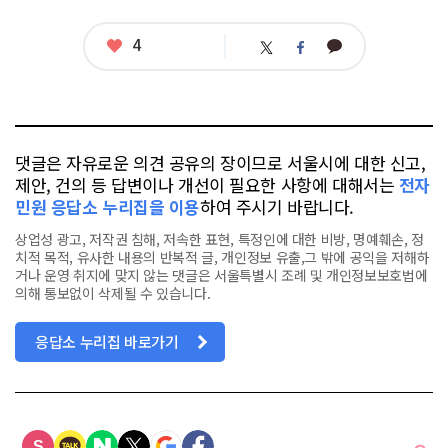
좋
4
카
트
페
아
카
위
이
요
오
터
스
톡
북
댓글은 자유로운 의견 공유의 장이므로 서울시에 대한 신고,
제안, 건의 등 답변이나 개선이 필요한 사항에 대해서는
전자
민원 응답소 누리집을 이용
하여 주시기 바랍니다.
상업성 광고, 저작권 침해, 저속한 표현, 특정인에 대한 비방, 명예훼손, 정
치적 목적, 유사한 내용의 반복적 글, 개인정보 유출,그 밖에 공익을 저해하
거나 운영 취지에 맞지 않는 댓글은 서울특별시 조례 및 개인정보보호법에
의해 통보없이 삭제될 수 있습니다.
응답소 누리집 바로가기