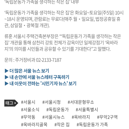
‘독립운동가 가족을 생각하는 작은 집’ 내부
‘독립운동가 가족을 생각하는 작은 집’은 화요일~토요일(주5일) 10시
~18시 운영되며, 관람료는 무료다(매주 월‧일요일, 법정공휴일 휴
관, 삼일절‧광복절 개관).
류훈 서울시 주택건축본부장은 “‘독립운동가 가족을 생각하는 작은
집’ 개관을 통해 삼천리 강토 전체가 감옥이던 일제강점기 ‘옥바라
지’의 의미를 시민들과 공유할 수 있기를 기대한다”고 말했다.
문의 : 주거정비과 02-2133-7187
▶ 더 많은 서울 뉴스 보기
▶ 내 손안에 서울 뉴스레터 구독하기
▶ 내 이웃이 전하는 '시민기자 뉴스' 보기
기
태
#서울시
#서울시청
#서대문형무소
사
그
관
#서울소식
#독립운동가
#서울특별시
련
#무악동
#서울시뉴스
#옥바라지
#무악2구역
태
그
#옥바라지골목
#작은 집
#독립운동가 가족