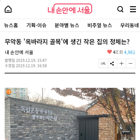
본
페
내
문
이
내
손
검
메
바
지
손
안
색
뉴
로
상
안
주
에
창
전
가
단
에
뉴스홈
기획·이슈
분야별 뉴스
비주얼 뉴스
우리동네
요
서
열
체
기
으
서
서
울
기
보
로
울
비
기
이
-
무악동 '옥바라지 골목'에 생긴 작은 집의 정체는?
스
동
서
바
울
좋
내 손안에 서울
4
조회
4,961
로
시
아
가
대
발행일
2019.12.19. 15:47
요
기
페
S
글
글
표
수정일
2019.12.19. 16:58
이
N
자
자
소
지
S
크
크
통
U
공
기
기
포
R
유
크
작
털
L
하
게
게
복
기
변
변
사
경
경
하
하
기
기