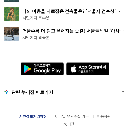
나의 마음을 사로잡은 건축물은? '서울시 건축상' 수
상작 공개!
시민기자 조수봉
더울수록 더 걷고 싶어지는 숲길! 서울둘레길 '아차산
코스'
시민기자 백승훈
다
A
운
p
로
p
드
S
하
t
기
o
관련 누리집 바로가기
G
r
o
e
o
에
g
서
l
다
개인정보처리방침
이메일 무단수집 거부
이용약관
e
운
P
로
PC버전
l
드