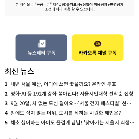
본 저작물은 "공공누리"
제4유형:출처표시+상업적 이용금지+변경금지
조건에 따라 이용 할 수 있습니다.
최신 뉴스
1
내년 서울 예산, 어디에 쓰면 좋을까요? 온라인 투표
2
영화·AI 등 192개 강좌 쏟아진다! 서울시민대학 선착순 신청
3
9월 20일, 차 없는 도심 걸어요…'서울 걷자 페스티벌' 선착순 5천명
4
밤에도 식지 않는 더위, 도시를 식히는 시원한 해법은?
5
채소 싫어하는 아이도 즐겁게 냠냠! '찾아가는 서울시 식생활 교육' 현장