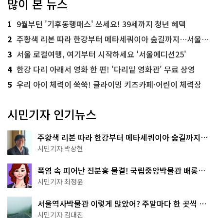
많이 본 뉴스
1
9월부턴 '기후동행패스' 쓰세요! 39세까지 청년 혜택
2
주황색 리본 따라 한강부터 메타세쿼이아 숲길까지…서울둘레길 15코스
3
서울 로컬여행, 여기부터 시작하세요 '서울에디션25'
4
한강 다리 아래서 영화 한 편! '다리밑 영화관' 무료 상영
5
우리 아이 체력이 쑥쑥! 클라이밍 키즈카페·어린이 체력장
시민기자 인기뉴스
주황색 리본 따라 한강부터 메타세쿼이아 숲길까지…
서울둘레길 15코스
시민기자 박상현
폭염 속 피어난 진분홍 물결! 국립중앙박물관 배롱나
무 명소
시민기자 최정윤
서울역사박물관 이렇게 많았어? 주말마다 한 곳씩 떠
나는 역사 산책
시민기자 김대진