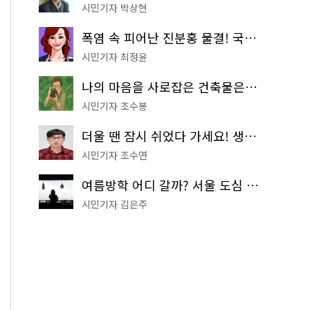
시민기자 박상현
폭염 속 피어난 진분홍 물결! 국립중앙박물관 배롱나무 명소
시민기자 최정윤
나의 마음을 사로잡은 건축물은? '서울시 건축상' 수상작 공개!
시민기자 조수봉
더울 땐 잠시 쉬었다 가세요! 생수 냉장고부터 해피소·무더위쉼터까지
시민기자 조수연
여름방학 어디 갈까? 서울 도심 무료 실내 여행 코스 추천
시민기자 김은주