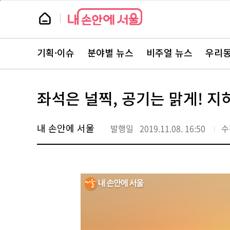
본
페
문
이
뉴
바
지
스
로
상
룸
가
단
뉴
기
으
스
로
기획·이슈
분야별 뉴스
비주얼 뉴스
우리동
주
이
요
동
서
비
스
좌석은 널찍, 공기는 맑게! 
바
로
가
기
내 손안에 서울
발행일
2019.11.08. 16:50
수