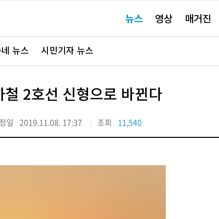
주
뉴스
영상
매거진
요
서
비
스
바
네 뉴스
시민기자 뉴스
로
가
기"
지하철 2호선 신형으로 바뀐다
정일
2019.11.08. 17:37
조회
11,540