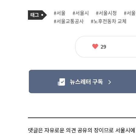
기
태
#서울
#서울시
#서울시청
#서
사
그
관
#서울교통공사
#노후전동차 교체
련
태
그
좋
29
아
요
댓글은 자유로운 의견 공유의 장이므로 서울시에 대