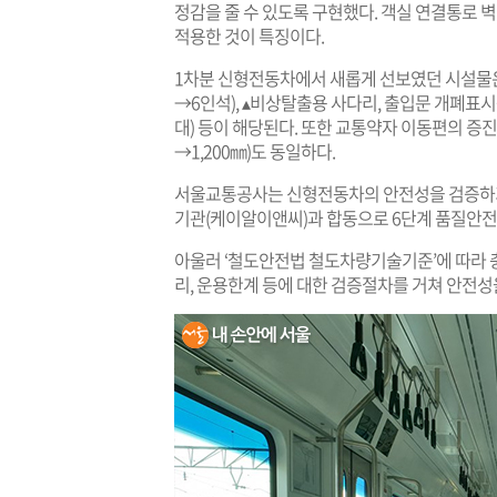
정감을 줄 수 있도록 구현했다. 객실 연결통로 
적용한 것이 특징이다.
1차분 신형전동차에서 새롭게 선보였던 시설물은
→6인석), ▴비상탈출용 사다리, 출입문 개폐표시등
대) 등이 해당된다. 또한 교통약자 이동편의 증진
→1,200㎜)도 동일하다.
서울교통공사는 신형전동차의 안전성을 검증하기
기관(케이알이앤씨)과 합동으로 6단계 품질안전
아울러 ‘철도안전법 철도차량기술기준’에 따라 충돌,
리, 운용한계 등에 대한 검증절차를 거쳐 안전성