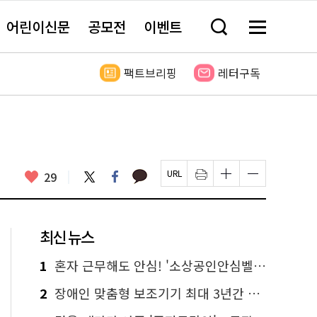
어린이신문
공모전
이벤트
검
메
색
뉴
창
전
열
체
팩트브리핑
레터구독
기
보
기
카
좋
트
페
29
페
인
글
글
카
위
이
아
이
쇄
자
자
오
터
스
요
지
하
크
크
톡
북
U
기
기
기
R
새
크
작
L
창
게
게
최신 뉴스
복
열
변
변
사
림
경
경
하
하
1
혼자 근무해도 안심! '소상공인안심벨' 신청하세요
기
기
2
장애인 맞춤형 보조기기 최대 3년간 무상 대여…삶의 질 높인다