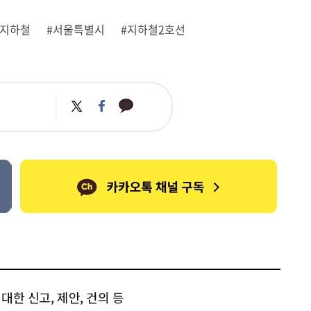
울지하철
#서울특별시
#지하철2호선
카
트
페
카
위
이
오
터
스
톡
북
한 신고, 제안, 건의 등