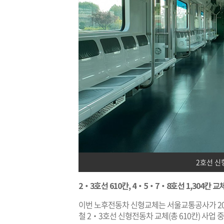
2호선 신
2‧3호선 610칸, 4‧5‧7‧8호선 1,304칸 교
이번 노후전동차 신형교체는 서울교통공사가 20
철 2‧3호선 신형전동차 교체(총 610칸) 사업 