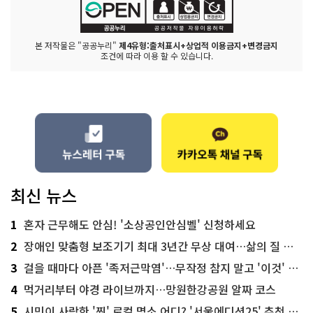
본 저작물은 "공공누리"
제4유형:출처표시+상업적 이용금지+변경금지
조건에 따라 이용 할 수 있습니다.
최신 뉴스
1
혼자 근무해도 안심! '소상공인안심벨' 신청하세요
2
장애인 맞춤형 보조기기 최대 3년간 무상 대여…삶의 질 높인다
3
걸을 때마다 아픈 '족저근막염'…무작정 참지 말고 '이것' 해보세요!
4
먹거리부터 야경 라이브까지…망원한강공원 알짜 코스
5
시민이 사랑한 '찐' 로컬 명소 어디? '서울에디션25' 추천 코스