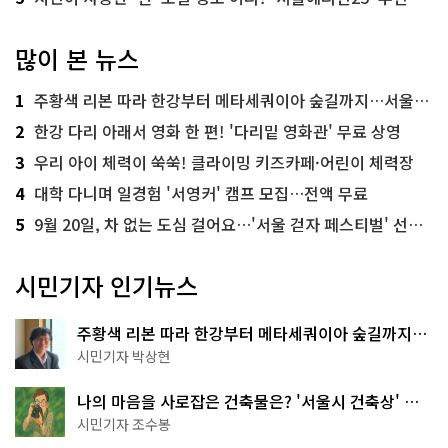
많이 본 뉴스
1
주황색 리본 따라 한강부터 메타세쿼이아 숲길까지…서울둘레길 15코스
2
한강 다리 아래서 영화 한 편! '다리밑 영화관' 무료 상영
3
우리 아이 체력이 쑥쑥! 클라이밍 키즈카페·어린이 체력장
4
대학 다니며 일경험 '서영커' 캠프 모집…전액 무료
5
9월 20일, 차 없는 도심 걸어요…'서울 걷자 페스티벌' 선착순 5천명
시민기자 인기뉴스
주황색 리본 따라 한강부터 메타세쿼이아 숲길까지…
서울둘레길 15코스
시민기자 박상현
나의 마음을 사로잡은 건축물은? '서울시 건축상' 수
상작 공개!
시민기자 조수봉