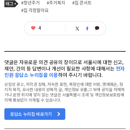
필
태
#청년주거
#주거복지
#집 콘서트
사
그
관
#집 걱정말아요
련
태
그
좋
4
카
트
페
아
카
위
이
요
오
터
스
톡
북
댓글은 자유로운 의견 공유의 장이므로 서울시에 대한 신고,
제안, 건의 등 답변이나 개선이 필요한 사항에 대해서는
전자
민원 응답소 누리집을 이용
하여 주시기 바랍니다.
상업성 광고, 저작권 침해, 저속한 표현, 특정인에 대한 비방, 명예훼손, 정
치적 목적, 유사한 내용의 반복적 글, 개인정보 유출,그 밖에 공익을 저해하
거나 운영 취지에 맞지 않는 댓글은 서울특별시 조례 및 개인정보보호법에
의해 통보없이 삭제될 수 있습니다.
응답소 누리집 바로가기