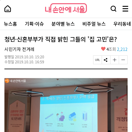
본
페
내
문
이
내
손
검
메
바
지
손
안
색
뉴
로
상
안
주
에
창
전
가
단
에
뉴스홈
기획·이슈
분야별 뉴스
비주얼 뉴스
우리동네
요
서
열
체
기
으
서
서
울
기
보
로
울
비
기
이
-
청년·신혼부부가 직접 밝힌 그들의 '집 고민'은?
스
동
서
바
울
좋
시민기자 전겨레
4
조회
2,212
로
시
아
가
대
발행일
2019.10.10. 15:20
요
기
페
S
글
글
표
수정일
2019.10.10. 16:59
이
N
자
자
소
지
S
크
크
통
U
공
기
기
포
R
유
크
작
털
L
하
게
게
복
기
변
변
사
경
경
하
하
기
기