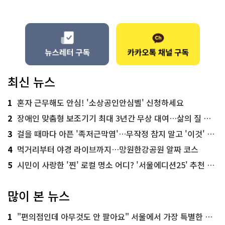
최신 뉴스
1
혼자 근무해도 안심! '소상공인안심벨' 신청하세요
2
장애인 맞춤형 보조기기 최대 3년간 무상 대여…삶의 질 높인다
3
걸을 때마다 아픈 '족저근막염'…무작정 참지 말고 '이것' 해보세요!
4
먹거리부터 야경 라이브까지…망원한강공원 알짜 코스
5
시민이 사랑한 '찐' 로컬 명소 어디? '서울에디션25' 추천 코스
많이 본 뉴스
1
"편의점인데 아무것도 안 팔아요" 서울에서 가장 특별한 편의점의 정체