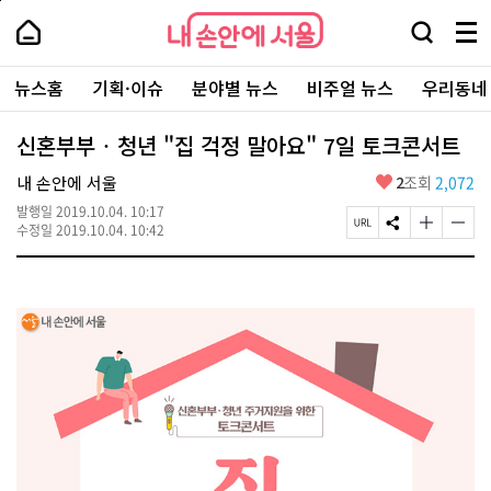
본
페
내
문
이
내
손
검
메
바
지
손
안
색
뉴
로
상
안
주
에
창
전
가
단
에
뉴스홈
기획·이슈
분야별 뉴스
비주얼 뉴스
우리동네
요
서
열
체
기
으
서
서
울
기
보
로
울
비
기
이
-
신혼부부‧청년 "집 걱정 말아요" 7일 토크콘서트
스
동
서
바
울
좋
내 손안에 서울
2
조회
2,072
로
시
아
가
대
발행일
2019.10.04. 10:17
요
기
페
S
글
글
표
수정일
2019.10.04. 10:42
이
N
자
자
소
지
S
크
크
통
U
공
기
기
포
R
유
크
작
털
L
하
게
게
복
기
변
변
사
경
경
하
하
기
기