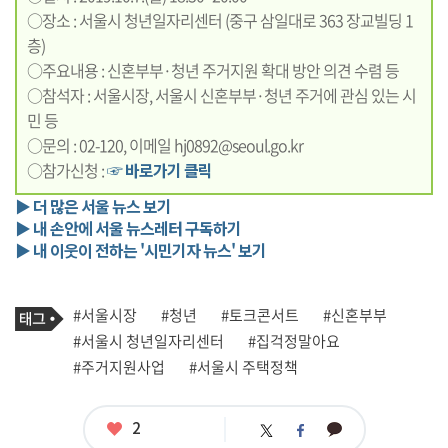
○장소 : 서울시 청년일자리센터 (중구 삼일대로 363 장교빌딩 1
층)
○주요내용 : 신혼부부·청년 주거지원 확대 방안 의견 수렴 등
○참석자 : 서울시장, 서울시 신혼부부·청년 주거에 관심 있는 시
민 등
○문의 : 02-120, 이메일 hj0892@seoul.go.kr
○참가신청 :
☞ 바로가기 클릭
▶ 더 많은 서울 뉴스 보기
▶ 내 손안에 서울 뉴스레터 구독하기
▶ 내 이웃이 전하는 '시민기자 뉴스' 보기
기
태
#서울시장
#청년
#토크콘서트
#신혼부부
사
그
관
#서울시 청년일자리센터
#집걱정말아요
련
#주거지원사업
#서울시 주택정책
태
그
좋
2
카
트
페
아
카
위
이