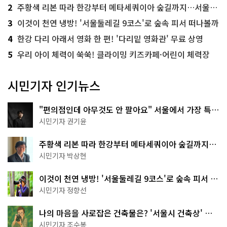
2
주황색 리본 따라 한강부터 메타세쿼이아 숲길까지…서울둘레길 15코스
3
이것이 천연 냉방! '서울둘레길 9코스'로 숲속 피서 떠나볼까
4
한강 다리 아래서 영화 한 편! '다리밑 영화관' 무료 상영
5
우리 아이 체력이 쑥쑥! 클라이밍 키즈카페·어린이 체력장
시민기자 인기뉴스
"편의점인데 아무것도 안 팔아요" 서울에서 가장 특별
한 편의점의 정체
시민기자 권기윤
주황색 리본 따라 한강부터 메타세쿼이아 숲길까지…
서울둘레길 15코스
시민기자 박상현
이것이 천연 냉방! '서울둘레길 9코스'로 숲속 피서 떠
나볼까
시민기자 정향선
나의 마음을 사로잡은 건축물은? '서울시 건축상' 수
상작 공개!
시민기자 조수봉