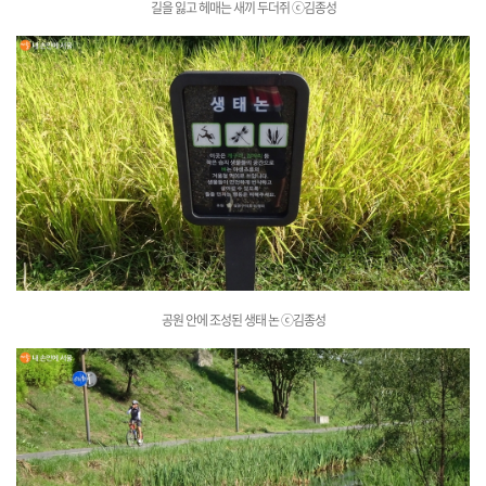
길을 잃고 헤매는 새끼 두더쥐
ⓒ김종성
공원 안에 조성된 생태 논
ⓒ김종성