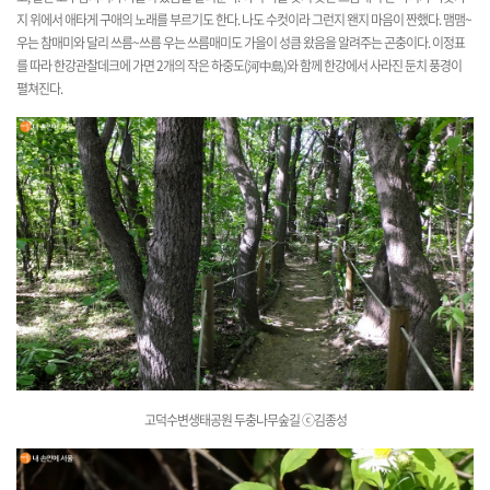
지 위에서 애타게 구애의 노래를 부르기도 한다. 나도 수컷이라 그런지 왠지 마음이 짠했다. 맴맴~
우는 참매미와 달리 쓰름~쓰름 우는 쓰름매미도 가을이 성큼 왔음을 알려주는 곤충이다. 이정표
를 따라 한강관찰데크에 가면 2개의 작은 하중도(河中島)와 함께 한강에서 사라진 둔치 풍경이
펼쳐진다.
고덕수변생태공원 두충나무숲길
ⓒ김종성