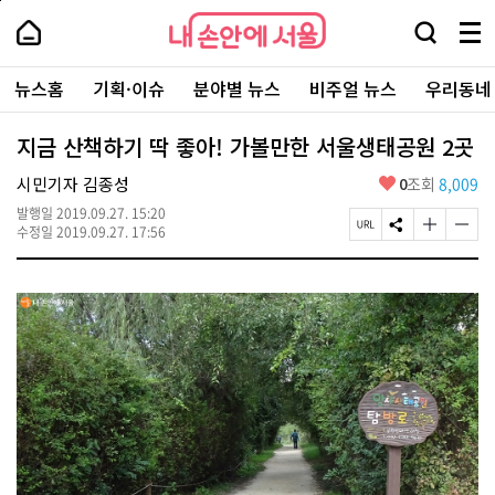
본
페
내
문
이
내
손
검
메
바
지
손
안
색
뉴
로
상
안
주
에
창
전
가
단
에
뉴스홈
기획·이슈
분야별 뉴스
비주얼 뉴스
우리동네
요
서
열
체
기
으
서
서
울
기
보
로
울
비
기
이
-
지금 산책하기 딱 좋아! 가볼만한 서울생태공원 2곳
스
동
서
바
울
좋
시민기자 김종성
0
조회
8,009
로
시
아
가
대
발행일
2019.09.27. 15:20
요
기
페
S
글
글
표
수정일
2019.09.27. 17:56
이
N
자
자
소
지
S
크
크
통
U
공
기
기
포
R
유
크
작
털
L
하
게
게
복
기
변
변
사
경
경
하
하
기
기