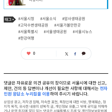
성
자
프
로
기
필
태
#서울시청
#서울소식
#암사생태공원
사
그
관
#고덕수변생태공원
#서울가볼만한곳
련
#서울특별시
#서울생태공원
#서울시뉴스
태
그
#한강여행
좋
0
카
트
페
아
카
위
이
요
오
터
스
톡
북
댓글은 자유로운 의견 공유의 장이므로 서울시에 대한 신고,
제안, 건의 등 답변이나 개선이 필요한 사항에 대해서는
전자
민원 응답소 누리집을 이용
하여 주시기 바랍니다.
상업성 광고, 저작권 침해, 저속한 표현, 특정인에 대한 비방, 명예훼손, 정
치적 목적, 유사한 내용의 반복적 글, 개인정보 유출,그 밖에 공익을 저해하
거나 운영 취지에 맞지 않는 댓글은 서울특별시 조례 및 개인정보보호법에