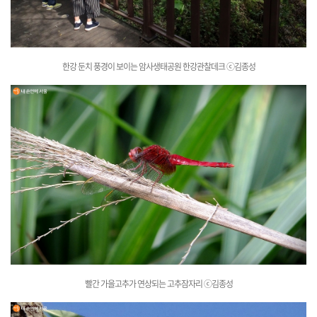
한강 둔치 풍경이 보이는 암사생태공원 한강관찰데크
ⓒ김종성
빨간 가을고추가 연상되는 고추잠자리
ⓒ김종성