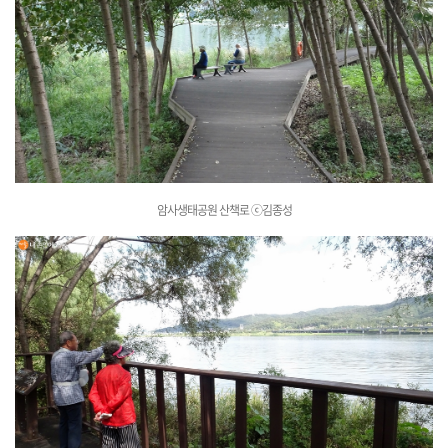
암사생태공원 산책로
ⓒ김종성