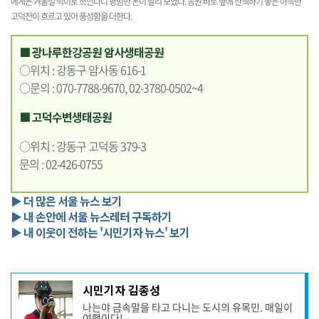
에게는 겨울철 먹이로 쓰인다니 평범한 논이 달리 보였다. 공원 바로 옆에 산책하기 좋은 아늑한
고덕천이 흐르고 있어 풍성함을 더한다.
■ 광나루한강공원 암사생태공원
○위치 : 강동구 암사동 616-1
○문의 : 070-7788-9670, 02-3780-0502~4
■ 고덕수변생태공원
○위치 : 강동구 고덕동 379-3
문의 : 02-426-0755
▶ 더 많은 서울 뉴스 보기
▶ 내 손안에 서울 뉴스레터 구독하기
▶ 내 이웃이 전하는 '시민기자 뉴스' 보기
기
시민기자 김종성
사
나는야 금속말을 타고 다니는 도시의 유목민. 매일이
작
여행이다!