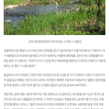
고덕수변생태공원과 이어져 있는 고
덕천
ⓒ김종성
강물에 반사된 햇살이 싱그러운 강변 산책로를 걷다가 발치에 뭔가 꾸물거려 봤더니 거북이다. 과
거 애완용으로 외국에서 들여왔다가 마구 방생하는 바람에 생태계를 교란시키는 유해동물이 되
버린 붉은 귀 거북이다. 가까이 다가가 사진을 찍다 액정화면을 통해 눈이 마주친 거북이가 이렇게
말하는 듯 했다. "나 돌아갈래~"
숲길에 두더지가 파놓은 구멍이 여러 개 있었는데, 호기심을 못 이겨 구멍에서 나왔다가 낑낑거리
며 길을 잃고 헤매는 작은 두더지 새끼도 마주쳤다. 뾰족한 주둥이와 억세보이는 발톱이 정말 땅을
잘 파게 생겼다. 나뭇가지로 들어서 시민들의 출입이 금지된 숲속에 내려주었다.
재밌게도 공원 내에 누렇게 익어가는 작은 생태 논도 조성돼 있다. 안내판을 보니 논은 개구리, 잠
자리 등 작은 습지 생물들의 안식처로 그 자체가 인공습지 역할을 한다. 습지란 '물기가 있는 축축
한 땅'을 말하는 것이니 그들의 아늑한 안식처임이 분명하다. 또한 벼는 사람에겐 쌀로 야생 조류