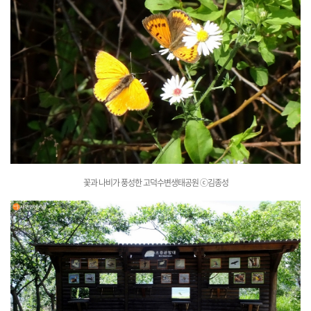
꽃과 나비가 풍성한 고덕수변생태공원
ⓒ김종성