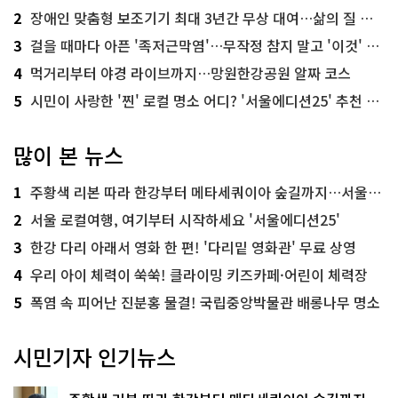
2
장애인 맞춤형 보조기기 최대 3년간 무상 대여…삶의 질 높인다
3
걸을 때마다 아픈 '족저근막염'…무작정 참지 말고 '이것' 해보세요!
4
먹거리부터 야경 라이브까지…망원한강공원 알짜 코스
5
시민이 사랑한 '찐' 로컬 명소 어디? '서울에디션25' 추천 코스
많이 본 뉴스
1
주황색 리본 따라 한강부터 메타세쿼이아 숲길까지…서울둘레길 15코스
2
서울 로컬여행, 여기부터 시작하세요 '서울에디션25'
3
한강 다리 아래서 영화 한 편! '다리밑 영화관' 무료 상영
4
우리 아이 체력이 쑥쑥! 클라이밍 키즈카페·어린이 체력장
5
폭염 속 피어난 진분홍 물결! 국립중앙박물관 배롱나무 명소
시민기자 인기뉴스