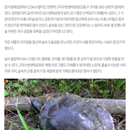
암사생태공원에서 2.5km 떨어진 강변에 고덕수변생태공원(강동구 고덕동 365-10번지 일대)이
있다. 강변을 따라 길게 이어진 암사생태공원과 달리 걷기 좋은 산책길이 다채롭게 나있다. 그 가
운데 한곳이 두충나무숲길이다. 공원 한가운데 야트막한 동산위에 모여 사는 두충나무들은 중국
이 원산지로 한약재로 많이 쓰인다. 숲속을 걷는 것만으로 건강해지는 느낌이다. 바로 옆 은행나무
숲 주변은 과거 상업용 묘목을 심었던 자리였다고 한다.
작은 새들의 지저귐을 들으며 숲속 오솔길을 걷노라면, 이곳이 서울 한강이라는 사실이 잘 믿기지
않는다.
숲이 울창하다보니 조팝나무, 찔레꽃, 꼬리풀, 애기똥풀 등 꽃 공부가 될 정도로 다양한 꽃들을 만
날 수 있다. 고덕수변생태공원은 체험 프로그램도 다채롭다. 방귀대장 노린재, 풀숲의 사냥꾼 사마
귀와 거미, 숲속의 곤충 음악가 등 계절에 맞게 기획된 흥미로운 행사가 열린다.