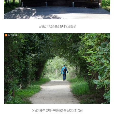
공원안 야생조류관찰대
ⓒ김종성
거닐기 좋은 고덕수변생태공원 숲길
ⓒ김종성