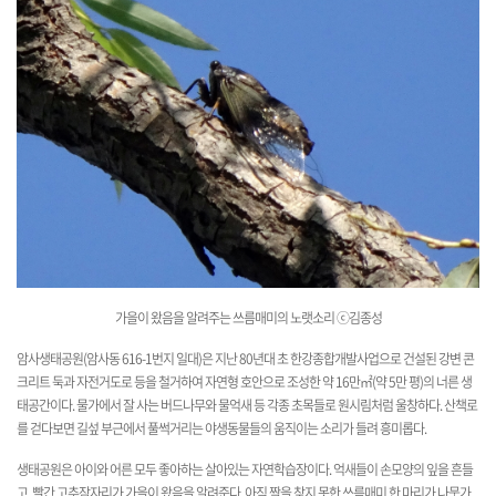
가을이 왔음을 알려주는 쓰름매미
의 노랫소리
ⓒ김종성
암사생태공원(암사동 616-1번지 일대)은 지난 80년대 초 한강종합개발사업으로 건설된 강변 콘
크리트 둑과 자전거도로 등을 철거하여 자연형 호안으로 조성한 약 16만㎡(약 5만 평)의 너른 생
태공간이다. 물가에서 잘 사는 버드나무와 물억새 등 각종 초목들로 원시림처럼 울창하다. 산책로
를 걷다보면 길섶 부근에서 풀썩거리는 야생동물들의 움직이는 소리가 들려 흥미롭다.
생태공원은 아이와 어른 모두 좋아하는 살아있는 자연학습장이다. 억새들이 손모양의 잎을 흔들
고, 빨간 고추잠자리가 가을이 왔음을 알려준다. 아직 짝을 찾지 못한 쓰름매미 한 마리가 나뭇가