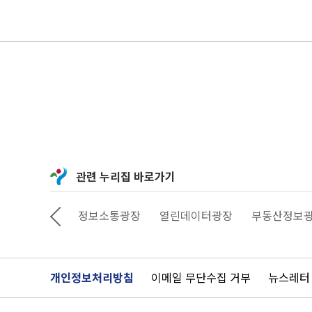
관련 누리집 바로가기
상상대로 서울
정보소통광장
열린데이터광장
부동산정보
개인정보처리방침
이메일 무단수집 거부
뉴스레터