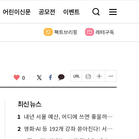
어린이신문
공모전
이벤트
검
메
색
뉴
창
전
열
체
팩트브리핑
레터구독
기
보
기
카
좋
트
페
0
페
인
글
글
카
위
이
아
이
쇄
자
자
오
터
스
요
지
하
크
크
톡
북
U
기
기
기
R
새
크
작
L
창
게
게
최신 뉴스
복
열
변
변
사
림
경
경
하
하
1
내년 서울 예산, 어디에 쓰면 좋을까요? 온라인 투표
기
기
2
영화·AI 등 192개 강좌 쏟아진다! 서울시민대학 선착순 신청