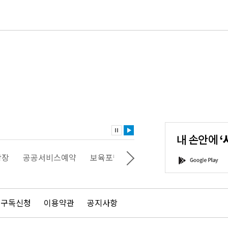
내
손
안
에
'서
광장
공공서비스예약
보육포털
일자리포털
문화포털
G
울'을
o
다
o
운
g
로
l
드
e
 구독신청
이용약관
공지사항
하
P
세
l
요!
a