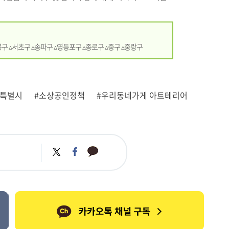
봉구 ▵서초구 ▵송파구 ▵영등포구 ▵종로구 ▵중구 ▵중랑구
울특별시
#소상공인정책
#우리동네가게 아트테리어
카
트
페
카
위
이
오
터
스
톡
북