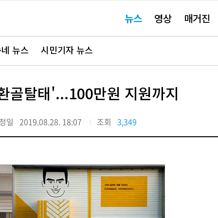
주
뉴스
영상
매거진
요
서
비
스
바
네 뉴스
시민기자 뉴스
로
가
기"
골탈태'...100만원 지원까지
정일
2019.08.28. 18:07
조회
3,349