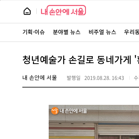
본
페
문
이
뉴
바
지
스
로
상
룸
가
단
뉴
기
으
스
로
기획·이슈
분야별 뉴스
비주얼 뉴스
우리동
주
이
요
동
서
비
스
청년예술가 손길로 동네가게 '환
바
로
가
기
내 손안에 서울
발행일
2019.08.28. 16:43
수