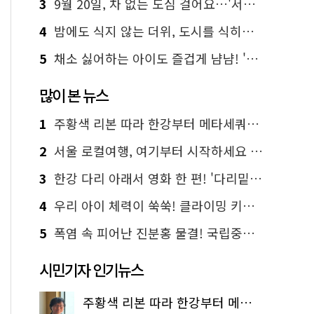
3
9월 20일, 차 없는 도심 걸어요…'서울 걷자 페스티벌' 선착순 5천명
4
밤에도 식지 않는 더위, 도시를 식히는 시원한 해법은?
5
채소 싫어하는 아이도 즐겁게 냠냠! '찾아가는 서울시 식생활 교육' 현장
많이 본 뉴스
1
주황색 리본 따라 한강부터 메타세쿼이아 숲길까지…서울둘레길 15코스
2
서울 로컬여행, 여기부터 시작하세요 '서울에디션25'
3
한강 다리 아래서 영화 한 편! '다리밑 영화관' 무료 상영
4
우리 아이 체력이 쑥쑥! 클라이밍 키즈카페·어린이 체력장
5
폭염 속 피어난 진분홍 물결! 국립중앙박물관 배롱나무 명소
시민기자 인기뉴스
주황색 리본 따라 한강부터 메타세쿼이아 숲길까지…서울둘레길 15코스