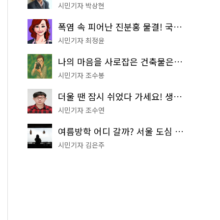
시민기자 박상현
폭염 속 피어난 진분홍 물결! 국립중앙박물관 배롱나무 명소
시민기자 최정윤
나의 마음을 사로잡은 건축물은? '서울시 건축상' 수상작 공개!
시민기자 조수봉
더울 땐 잠시 쉬었다 가세요! 생수 냉장고부터 해피소·무더위쉼터까지
시민기자 조수연
여름방학 어디 갈까? 서울 도심 무료 실내 여행 코스 추천
시민기자 김은주