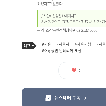
하겠다”고 말했다.
○ 사업에 선정된 13개 자치구
▵강서구 ▵관악구 ▵광진 ▵구로구 ▵금천구 ▵노원구 ▵도
문의 : 소상공인정책담당관 02-2133-5560
기
태
#서울
#서울시
#서울시청
#서
사
그
관
#소상공인 인테리어 개선
련
태
그
좋
0
아
요