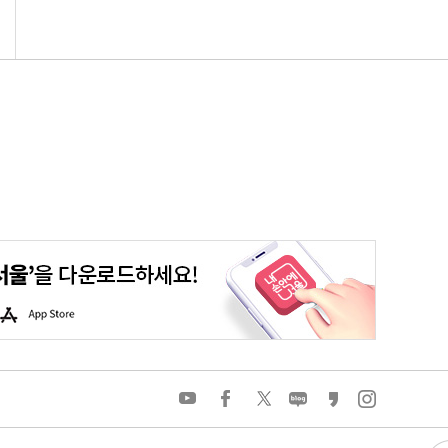
평생학습포털
청년포털
대기환경정보
에코마일리지
A
p
p
S
t
o
유
페
트
네
카
인
r
튜
이
위
이
카
스
e
브
스
터
버
오
타
북
블
스
그