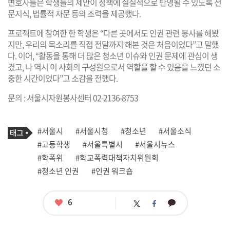
변호사들은 학생들의 제안이 정책에 실질적으로 반영될 수 있도록 전
문지식, 법률적 자문 등의 조력을 제공했다.
프로젝트에 참여한 한 학생은 “다른 곳에서도 인권 관련 봉사를 해봤
지만, 우리의 목소리를 직접 전달까지 해본 것은 처음이었다”고 말했
다. 이어, “활동을 통해 더 많은 청소년 이슈와 인권 문제에 관심이 생
겼고, 나 역시 이 사회의 구성원으로서 역할을 할 수 있음을 느꼈던 소
중한 시간이었다”고 소감을 전했다.
문의 : 서울시자원봉사센터 02-2136-8753
기
태
#서울시
#서울시청
#청소년
#서울소식
사
그
관
#고등학생
#서울특별시
#서울시뉴스
련
#학폭위
#학교폭력대책자치위원회
태
그
#청소년 인권
#인권 워크숍
좋
6
카
트
페
아
카
위
이
요
오
터
스
톡