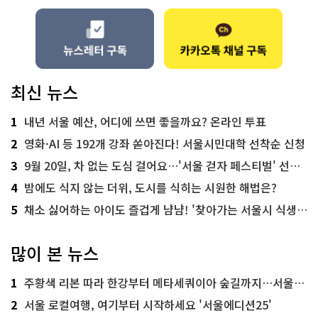
최신 뉴스
1
내년 서울 예산, 어디에 쓰면 좋을까요? 온라인 투표
2
영화·AI 등 192개 강좌 쏟아진다! 서울시민대학 선착순 신청
3
9월 20일, 차 없는 도심 걸어요…'서울 걷자 페스티벌' 선착순 5천명
4
밤에도 식지 않는 더위, 도시를 식히는 시원한 해법은?
5
채소 싫어하는 아이도 즐겁게 냠냠! '찾아가는 서울시 식생활 교육' 현장
많이 본 뉴스
1
주황색 리본 따라 한강부터 메타세쿼이아 숲길까지…서울둘레길 15코스
2
서울 로컬여행, 여기부터 시작하세요 '서울에디션25'