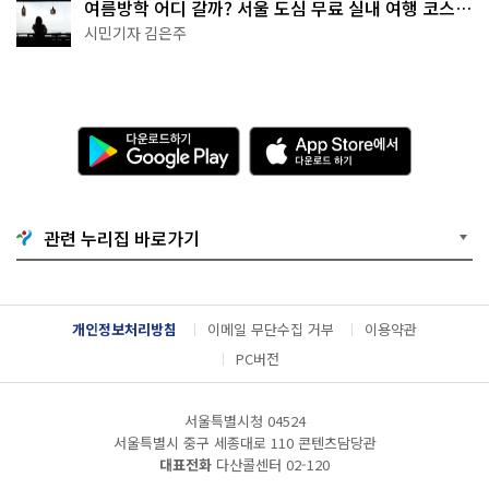
여름방학 어디 갈까? 서울 도심 무료 실내 여행 코스
추천
시민기자 김은주
다
A
운
p
로
p
드
S
하
t
기
o
관련 누리집 바로가기
G
r
o
e
o
에
g
서
l
다
개인정보처리방침
이메일 무단수집 거부
이용약관
e
운
P
로
PC버전
l
드
a
하
y
기
서울특별시청 04524
서울특별시 중구 세종대로 110 콘텐츠담당관
대표전화
다산콜센터
02-120