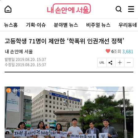
본
페
내
문
이
내
손
검
메
바
지
손
안
색
뉴
로
상
안
주
에
창
전
가
단
에
뉴스홈
기획·이슈
분야별 뉴스
비주얼 뉴스
우리동네
요
서
열
체
기
으
서
서
울
기
보
로
울
비
기
이
-
고등학생 71명이 제안한 ‘학폭위 인권개선 정책’
스
동
서
바
울
좋
내 손안에 서울
6
조회
3,681
로
시
아
가
대
발행일
2019.08.20. 15:37
요
기
페
S
글
글
표
수정일
2019.08.20. 15:37
이
N
자
자
소
지
S
크
크
통
U
공
기
기
포
R
유
크
작
털
L
하
게
게
복
기
변
변
사
경
경
하
하
기
기