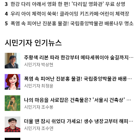
3
한강 다리 아래서 영화 한 편! '다리밑 영화관' 무료 상영
4
우리 아이 체력이 쑥쑥! 클라이밍 키즈카페·어린이 체력장
5
폭염 속 피어난 진분홍 물결! 국립중앙박물관 배롱나무 명소
시민기자 인기뉴스
주황색 리본 따라 한강부터 메타세쿼이아 숲길까지…
서울둘레길 15코스
시민기자 박상현
폭염 속 피어난 진분홍 물결! 국립중앙박물관 배롱나
무 명소
시민기자 최정윤
나의 마음을 사로잡은 건축물은? '서울시 건축상' 수
상작 공개!
시민기자 조수봉
더울 땐 잠시 쉬었다 가세요! 생수 냉장고부터 해피소
·무더위쉼터까지
시민기자 조수연