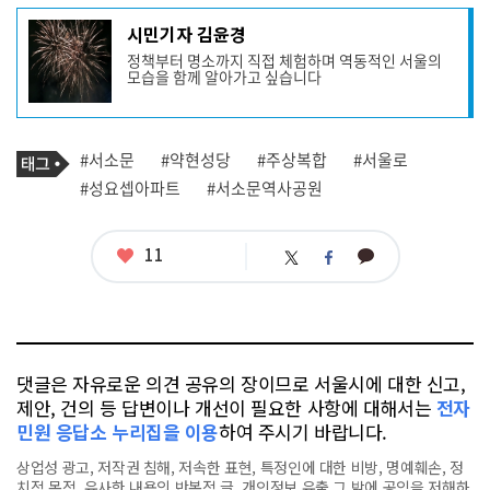
기
시민기자 김윤경
사
정책부터 명소까지 직접 체험하며 역동적인 서울의
작
모습을 함께 알아가고 싶습니다
성
자
프
로
기
필
태
#서소문
#약현성당
#주상복합
#서울로
사
그
관
#성요셉아파트
#서소문역사공원
련
태
그
좋
11
카
트
페
아
카
위
이
요
오
터
스
톡
북
댓글은 자유로운 의견 공유의 장이므로 서울시에 대한 신고,
제안, 건의 등 답변이나 개선이 필요한 사항에 대해서는
전자
민원 응답소 누리집을 이용
하여 주시기 바랍니다.
상업성 광고, 저작권 침해, 저속한 표현, 특정인에 대한 비방, 명예훼손, 정
치적 목적, 유사한 내용의 반복적 글, 개인정보 유출,그 밖에 공익을 저해하