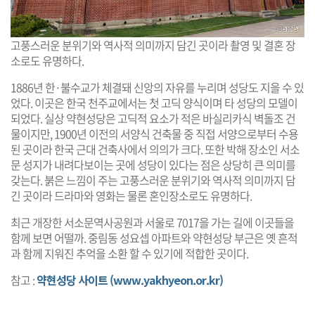
고풍스러운 분위기와 역사적 의미까지 담긴 곳이라 촬영 및 결혼 장
소로도 유명하다.
1886년 한·불수교가 체결돼 신앙의 자유를 누리며 성당도 지을 수 있
었다. 이곳은 한국 천주교에서는 첫 고딕 양식이며 타 성당의 모델이
되었다. 실상 약현성당은 고딕적 요소가 적은 바실리카식 벽돌조 건
물이지만, 1900년 이전의 서양식 건축물 중 직접 서양으로부터 수용
된 곳이라 한국 근대 건축사에서 의의가 크다. 또한 박해 장소인 서소
문 성지가 내려다보이는 곳에 성당이 있다는 점은 상당히 큰 의미를
갖는다. 붉은 느낌이 주는 고풍스러운 분위기와 역사적 의미까지 담
긴 곳이라 드라마와 영화는 물론 혼인장소로도 유명하다.
최근 개장한 서소문역사공원과 서울로 7017을 가는 길에 이곳들을
함께 보면 어떨까. 중림동 성요셉 아파트와 약현성당 부근은 옛 흔적
과 함께 지워진 추억을 소환 할 수 있기에 적합한 곳이다.
참고 :
약현성당 사이트 (www.yakhyeon.or.kr)