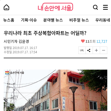
본
페
내
문
이
내
손
검
메
바
지
손
안
색
뉴
로
상
안
주
에
창
전
가
단
에
뉴스홈
기획·이슈
분야별 뉴스
비주얼 뉴스
우리동네
요
서
열
체
기
으
서
서
울
기
보
로
울
비
기
이
-
우리나라 최초 주상복합아파트는 어딜까?
스
동
서
바
울
좋
시민기자 김윤경
11
조회
12,727
로
시
아
가
대
발행일
2019.07.17. 16:17
요
기
페
S
글
글
표
수정일
2019.07.17. 17:54
이
N
자
자
소
지
S
크
크
통
U
공
기
기
포
R
유
크
작
털
L
하
게
게
복
기
변
변
사
경
경
하
하
기
기