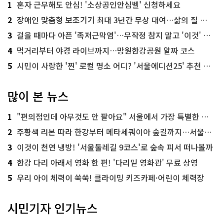
1
혼자 근무해도 안심! '소상공인안심벨' 신청하세요
2
장애인 맞춤형 보조기기 최대 3년간 무상 대여…삶의 질 높인다
3
걸을 때마다 아픈 '족저근막염'…무작정 참지 말고 '이것' 해보세요!
4
먹거리부터 야경 라이브까지…망원한강공원 알짜 코스
5
시민이 사랑한 '찐' 로컬 명소 어디? '서울에디션25' 추천 코스
많이 본 뉴스
1
"편의점인데 아무것도 안 팔아요" 서울에서 가장 특별한 편의점의 정체
2
주황색 리본 따라 한강부터 메타세쿼이아 숲길까지…서울둘레길 15코스
3
이것이 천연 냉방! '서울둘레길 9코스'로 숲속 피서 떠나볼까
4
한강 다리 아래서 영화 한 편! '다리밑 영화관' 무료 상영
5
우리 아이 체력이 쑥쑥! 클라이밍 키즈카페·어린이 체력장
시민기자 인기뉴스