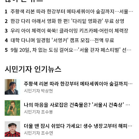
1
주황색 리본 따라 한강부터 메타세쿼이아 숲길까지…서울둘레길 15코스
2
한강 다리 아래서 영화 한 편! '다리밑 영화관' 무료 상영
3
우리 아이 체력이 쑥쑥! 클라이밍 키즈카페·어린이 체력장
4
대학 다니며 일경험 '서영커' 캠프 모집…전액 무료
5
9월 20일, 차 없는 도심 걸어요…'서울 걷자 페스티벌' 선착순 5천명
시민기자 인기뉴스
주황색 리본 따라 한강부터 메타세쿼이아 숲길까지…
서울둘레길 15코스
시민기자 박상현
나의 마음을 사로잡은 건축물은? '서울시 건축상' 수
상작 공개!
시민기자 조수봉
더울 땐 잠시 쉬었다 가세요! 생수 냉장고부터 해피소
·무더위쉼터까지
시민기자 조수연