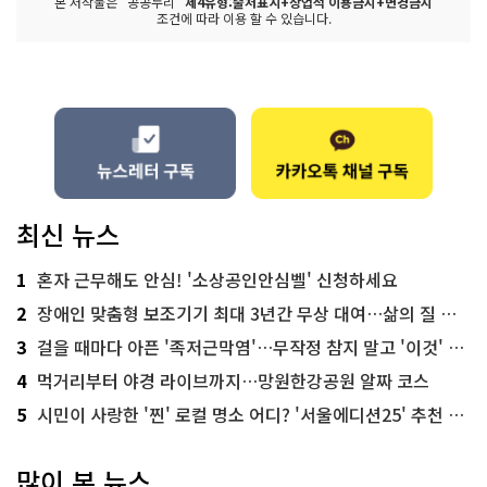
본 저작물은 "공공누리"
제4유형:출처표시+상업적 이용금지+변경금지
조건에 따라 이용 할 수 있습니다.
최신 뉴스
1
혼자 근무해도 안심! '소상공인안심벨' 신청하세요
2
장애인 맞춤형 보조기기 최대 3년간 무상 대여…삶의 질 높인다
3
걸을 때마다 아픈 '족저근막염'…무작정 참지 말고 '이것' 해보세요!
4
먹거리부터 야경 라이브까지…망원한강공원 알짜 코스
5
시민이 사랑한 '찐' 로컬 명소 어디? '서울에디션25' 추천 코스
많이 본 뉴스