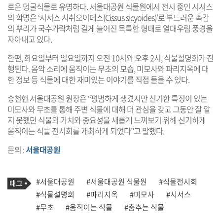
로운 덩굴식물로 유명하다. 서울대공원 식물원에서 전시 중인 시서스
의 학명은 ‘시서스 시취오이데스(Cissus sicyoides)’로 부드러운 촉감
의 뿌리가 국수가락처럼 길게 늘어진 독특한 형태로 열대우림 풍경을
자아내고 있다.
한편, 화요일부터 일요일까지 오전 10시와 오후 2시, 식물설명회가 진
행된다. 음악 소리에 움직이는 무초의 모습, 미모사와 파리지옥에 대
한 정보 등 식물에 대한 재미있는 이야기를 직접 들을 수 있다.
송천헌 서울대공원 원장은 “평범하게 생겼지만 신기한 특징이 있는
미모사와 무초를 통해 주변 식물에 대해 더 관심을 갖고 그동안 잘 알
지 못했던 식물의 가치와 중요성을 새롭게 느껴보기 위해 신기하게
움직이는 식물 전시회를 개최하게 되었다”고 말했다.
문의 :
서울대공원
기
태
#서울대공원
#서울대공원 식물원
#식물전시회
사
그
관
#식물설명회
#파리지옥
#미모사
#시서스
련
#무초
#움직이는 식물
#춤추는 식물
태
그