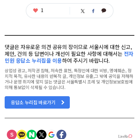
좋
1
카
트
페
아
카
위
이
요
오
터
스
톡
북
댓글은 자유로운 의견 공유의 장이므로 서울시에 대한 신고,
제안, 건의 등 답변이나 개선이 필요한 사항에 대해서는
전자
민원 응답소 누리집을 이용
하여 주시기 바랍니다.
상업성 광고, 저작권 침해, 저속한 표현, 특정인에 대한 비방, 명예훼손, 정
치적 목적, 유사한 내용의 반복적 글, 개인정보 유출,그 밖에 공익을 저해하
거나 운영 취지에 맞지 않는 댓글은 서울특별시 조례 및 개인정보보호법에
의해 통보없이 삭제될 수 있습니다.
응답소 누리집 바로가기