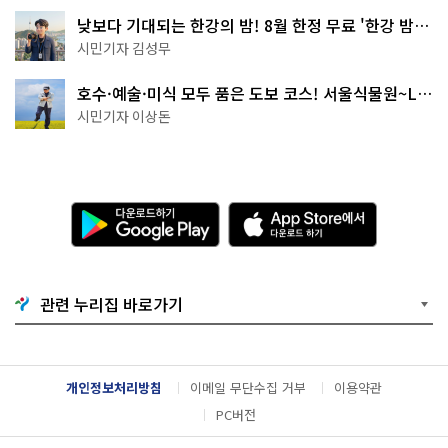
낮보다 기대되는 한강의 밤! 8월 한정 무료 '한강 밤
핑' 예약은?
시민기자 김성무
호수·예술·미식 모두 품은 도보 코스! 서울식물원~LG
아트센터~마곡테라스거리
시민기자 이상돈
다
A
운
p
로
p
드
S
하
t
기
o
관련 누리집 바로가기
G
r
o
e
o
에
g
서
l
다
개인정보처리방침
이메일 무단수집 거부
이용약관
e
운
P
로
PC버전
l
드
a
하