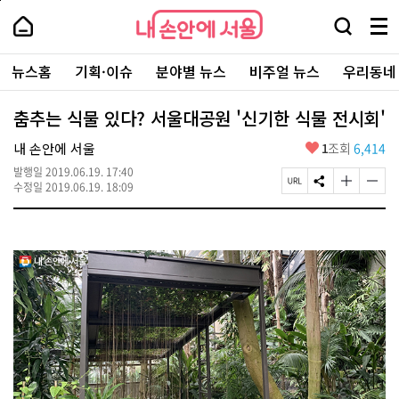
본
페
내
문
이
내
손
검
메
바
지
손
안
색
뉴
로
상
안
주
에
창
전
가
단
에
뉴스홈
기획·이슈
분야별 뉴스
비주얼 뉴스
우리동네
요
서
열
체
기
으
서
서
울
기
보
로
울
비
기
이
-
춤추는 식물 있다? 서울대공원 '신기한 식물 전시회'
스
동
서
바
울
좋
내 손안에 서울
1
조회
6,414
로
시
아
가
대
발행일
2019.06.19. 17:40
요
기
페
S
글
글
표
수정일
2019.06.19. 18:09
이
N
자
자
소
지
S
크
크
통
U
공
기
기
포
R
유
크
작
털
L
하
게
게
복
기
변
변
사
경
경
하
하
기
기