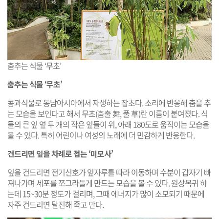
춤추는 식물 ‘무초’
춤추는 식물 ‘무초’
콩과식물로 동남아시아에서 자생하는 잡초다. 소리에 반응해 춤을 추
는 모습을 보인다고 해서 무초(춤출 舞, 풀 草)란 이름이 붙여졌다. 식
물의 큰 잎 옆 두 개의 작은 잎들이 위, 아래 180도로 움직이는 모습을
볼 수 있다. 특히 어린이나 여성의 노래에 더 민감하게 반응한다.
건드리면 잎을 차례로 접는 ‘미모사’
잎을 건드리면 전기신호가 잎자루를 따라 이동하며 수분이 갑자기 빠
져나가며 세포를 쪼그라들게 만드는 모습을 볼 수 있다. 원상복귀 하
는데 15~30분 정도가 걸리며, 그때 에너지가 많이 소모되기 때문에
자주 건드리면 탈진해 죽고 만다.