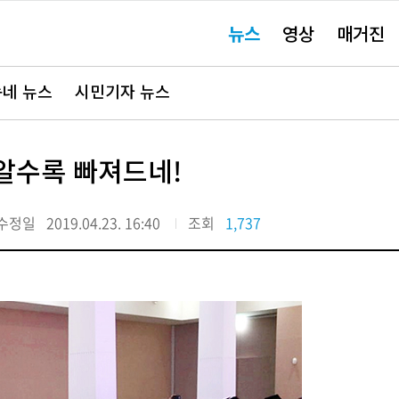
주
뉴스
영상
매거진
요
서
비
스
바
네 뉴스
시민기자 뉴스
로
가
기"
 알수록 빠져드네!
수정일
2019.04.23. 16:40
조회
1,737