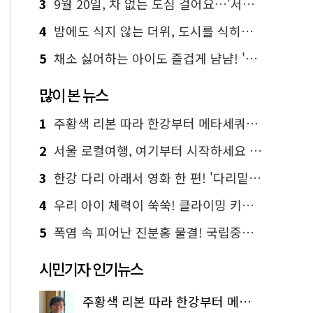
3
9월 20일, 차 없는 도심 걸어요…'서울 걷자 페스티벌' 선착순 5천명
4
밤에도 식지 않는 더위, 도시를 식히는 시원한 해법은?
5
채소 싫어하는 아이도 즐겁게 냠냠! '찾아가는 서울시 식생활 교육' 현장
많이 본 뉴스
1
주황색 리본 따라 한강부터 메타세쿼이아 숲길까지…서울둘레길 15코스
2
서울 로컬여행, 여기부터 시작하세요 '서울에디션25'
3
한강 다리 아래서 영화 한 편! '다리밑 영화관' 무료 상영
4
우리 아이 체력이 쑥쑥! 클라이밍 키즈카페·어린이 체력장
5
폭염 속 피어난 진분홍 물결! 국립중앙박물관 배롱나무 명소
시민기자 인기뉴스
주황색 리본 따라 한강부터 메타세쿼이아 숲길까지…서울둘레길 15코스