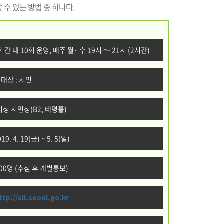
 수 있는 방법 중 하나다.
수), 기간 내 10회 운영, 매주 월· 수 19시 ～ 21시 (2시간)
 대상 : 시민
시청 시민청(B2, 태평홀)
. 4. 19(금) ~ 5. 5(일)
100명 (추첨 후 개별통보)
ttp://sll.seoul.go.kr