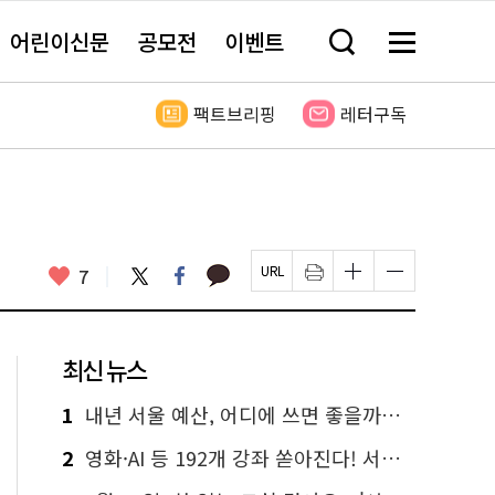
어린이신문
공모전
이벤트
검
메
색
뉴
창
전
열
체
팩트브리핑
레터구독
기
보
기
카
좋
트
페
7
페
인
글
글
카
위
이
아
이
쇄
자
자
오
터
스
요
지
하
크
크
톡
북
U
기
기
기
R
새
크
작
L
창
게
게
최신 뉴스
복
열
변
변
사
림
경
경
하
하
1
내년 서울 예산, 어디에 쓰면 좋을까요? 온라인 투표
기
기
2
영화·AI 등 192개 강좌 쏟아진다! 서울시민대학 선착순 신청