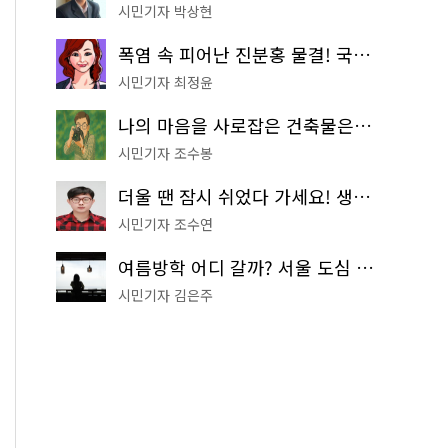
시민기자 박상현
폭염 속 피어난 진분홍 물결! 국립중앙박물관 배롱나무 명소
시민기자 최정윤
나의 마음을 사로잡은 건축물은? '서울시 건축상' 수상작 공개!
시민기자 조수봉
더울 땐 잠시 쉬었다 가세요! 생수 냉장고부터 해피소·무더위쉼터까지
시민기자 조수연
여름방학 어디 갈까? 서울 도심 무료 실내 여행 코스 추천
시민기자 김은주