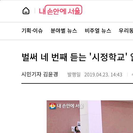
본
페
문
이
뉴
바
지
스
로
상
룸
가
단
뉴
기
으
스
로
기획·이슈
분야별 뉴스
비주얼 뉴스
우리동
주
이
요
동
서
비
스
벌써 네 번째 듣는 '시정학교'
바
로
가
기
시민기자 김윤경
발행일
2019.04.23. 14:43