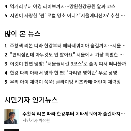
4
먹거리부터 야경 라이브까지…망원한강공원 알짜 코스
5
시민이 사랑한 '찐' 로컬 명소 어디? '서울에디션25' 추천 코스
많이 본 뉴스
1
주황색 리본 따라 한강부터 메타세쿼이아 숲길까지…서울둘레길 15코스
2
"편의점인데 아무것도 안 팔아요" 서울에서 가장 특별한 편의점의 정체
3
이것이 천연 냉방! '서울둘레길 9코스'로 숲속 피서 떠나볼까
4
한강 다리 아래서 영화 한 편! '다리밑 영화관' 무료 상영
5
우리 아이 체력이 쑥쑥! 클라이밍 키즈카페·어린이 체력장
시민기자 인기뉴스
주황색 리본 따라 한강부터 메타세쿼이아 숲길까지…
서울둘레길 15코스
시민기자 박상현