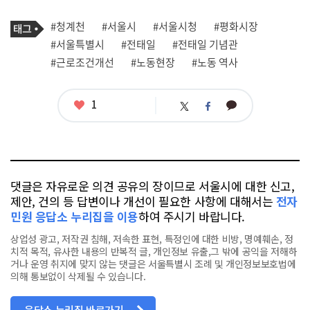
프
로
기
필
태
#청계천
#서울시
#서울시청
#평화시장
사
그
관
#서울특별시
#전태일
#전태일 기념관
련
#근로조건개선
#노동현장
#노동 역사
태
그
좋
1
카
트
페
아
카
위
이
요
오
터
스
톡
북
댓글은 자유로운 의견 공유의 장이므로 서울시에 대한 신고,
제안, 건의 등 답변이나 개선이 필요한 사항에 대해서는
전자
민원 응답소 누리집을 이용
하여 주시기 바랍니다.
상업성 광고, 저작권 침해, 저속한 표현, 특정인에 대한 비방, 명예훼손, 정
치적 목적, 유사한 내용의 반복적 글, 개인정보 유출,그 밖에 공익을 저해하
거나 운영 취지에 맞지 않는 댓글은 서울특별시 조례 및 개인정보보호법에
의해 통보없이 삭제될 수 있습니다.
응답소 누리집 바로가기