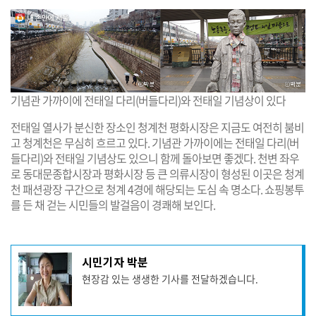
기념관 가까이에 전태일 다리(버들다리)와 전태일 기념상이 있다
전태일 열사가 분신한 장소인 청계천 평화시장은 지금도 여전히 붐비
고 청계천은 무심히 흐르고 있다. 기념관 가까이에는 전태일 다리(버
들다리)와 전태일 기념상도 있으니 함께 돌아보면 좋겠다. 천변 좌우
로 동대문종합시장과 평화시장 등 큰 의류시장이 형성된 이곳은 청계
천 패션광장 구간으로 청계 4경에 해당되는 도심 속 명소다. 쇼핑봉투
를 든 채 걷는 시민들의 발걸음이 경쾌해 보인다.
기
시민기자 박분
사
현장감 있는 생생한 기사를 전달하겠습니다.
작
성
자