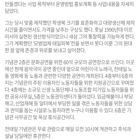
만들겠다는 사업 목적부터 운영방법 홍보계획 등 사업내용을 자세히
담았다.
그는 당시 맞춤 제작했던 학생복 크기를 표준화하고 대량생산해 제작
시간을 줄이면서도 가격을 낮추는 구상도 했다. 훗날 1990년대 이르
러서야 실현된 생산방식이었으니 새삼 그의 통찰력을 가늠하게 한다.
그가 계획했던 ‘모범업체 태일피복’전을 보면서 못다 이룬 그의 원대
한 꿈 앞에 존경과 위로를 보내고 싶어졌다.
기념관 2층은 문화공연을 위한 60석 규모의 공연장으로 쓰인다. 이곳
에선 현재 음악극이 공연 중인데 앞으로 어린이극 노래극, 전태일 노
동 영화제 등 노동과 관련한 다양한 공연이 개최된다. 4층부터 6층까
지는 기념관의 주된 이용자인 노동자들을 위한 지원공간으로 꾸며졌
다. 4층에는 소규모 신생 노동단체나 노동조합 미가입 노동자들을 위
한 공유사무실, 5층은 노동권익센터가 들어섰다. 임금체불이나 부당
해고, 산업재해 등 일터에서 부당한 일을 겪은 노동자들을 위한 상담
과 권익을 돕는 시설로 노동자라면 누구나 이용할 수 있다. 6층은 기
념관 사무공간 및 옥상 휴식공간이다.
전태일 기념관은 무료 관람으로 매일 오전 10시에 개관하고 추석과
설날 당일에만 휴관한다.