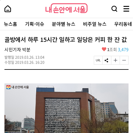
본
페
내
문
이
내
손
검
메
바
지
손
안
색
뉴
로
상
안
주
에
창
전
가
단
에
뉴스홈
기획·이슈
분야별 뉴스
비주얼 뉴스
우리동네
요
서
열
체
기
으
서
서
울
기
보
로
울
비
기
이
-
골방에서 하루 15시간 일하고 일당은 커피 한 잔 값
스
동
서
바
울
좋
시민기자 박분
1
조회
3,479
로
시
아
가
대
발행일
2019.03.26. 13:04
요
기
페
S
글
글
표
수정일
2019.03.26. 16:20
이
N
자
자
소
지
S
크
크
통
U
공
기
기
포
R
유
크
작
털
L
하
게
게
복
기
변
변
사
경
경
하
하
기
기