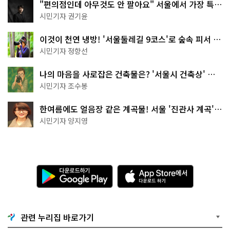
"편의점인데 아무것도 안 팔아요" 서울에서 가장 특별
한 편의점의 정체
시민기자 권기윤
이것이 천연 냉방! '서울둘레길 9코스'로 숲속 피서 떠
나볼까
시민기자 정향선
나의 마음을 사로잡은 건축물은? '서울시 건축상' 수
상작 공개!
시민기자 조수봉
한여름에도 얼음장 같은 계곡물! 서울 '진관사 계곡'이
천국이네~
시민기자 양지영
다
A
운
p
로
p
드
S
하
t
기
o
관련 누리집 바로가기
G
r
o
e