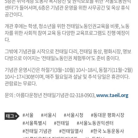
5층은 취약계층 노동자 복지증진 및 권익보호를 위한 ‘서울노동권익
센터’가 들어서며, 6층은 기념관 운영을 위한 사무공간 및 옥상 휴식
공간이다.
개관 후에는 학생, 청소년을 위한 전태일노동인권교육을 비롯, 노동
자를 위한 사회적 참여 교육 등 다양한 교육프로그램도 진행 예정이
다.
그밖에 기념관을 시작으로 전태일 다리, 전태일 동상, 평화시장, 명보
다방으로 이어지는 ‘전태일노동인권 체험투어’도 준비 중이다.
기념관 운영시간은 하절기(3월~10월) 10시~18시, 동절기(11월~2월)
10시~17시30분이며, 매주 월요일과 설날 및 추석 당일은 휴관이다.
관람료는 무료다.
문의 : 아름다운청년 전태일기념관 02-318-0903,
www.taeil.org
기
태
#서울
#서울시
#서울시청
#동대문 평화시장
사
그
관
#서울특별시
#전태일
#서울노동권익센터
련
#전태일 기념관
#전태일열사
#한국 노동운동사
태
그