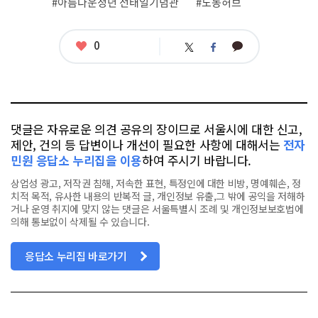
#아름다운청년 전태일기념관
#노동허브
좋
0
카
트
페
아
카
위
이
요
오
터
스
톡
북
댓글은 자유로운 의견 공유의 장이므로 서울시에 대한 신고,
제안, 건의 등 답변이나 개선이 필요한 사항에 대해서는
전자
민원 응답소 누리집을 이용
하여 주시기 바랍니다.
상업성 광고, 저작권 침해, 저속한 표현, 특정인에 대한 비방, 명예훼손, 정
치적 목적, 유사한 내용의 반복적 글, 개인정보 유출,그 밖에 공익을 저해하
거나 운영 취지에 맞지 않는 댓글은 서울특별시 조례 및 개인정보보호법에
의해 통보없이 삭제될 수 있습니다.
응답소 누리집 바로가기