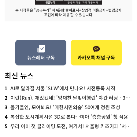
본 저작물은 "공공누리"
제4유형:출처표시+상업적 이용금지+변경금지
조건에 따라 이용 할 수 있습니다.
최신 뉴스
1
AI로 달라질 서울 'SLW'에서 만나요! 사전등록 시작
2
이런(Run), 재밌겠네! '양재천 달빛야행런' 야간 러닝…300명 모집
3
올가을엔, 모여봐요! '매헌시민의숲' 50여개 정원 조성
4
복잡한 도시계획시설 3D로 본다…미아 '층층공원' 첫 적용
5
우리 아이 첫 클라이밍 도전, 여기서! 서울형 키즈카페 '서울가족플라자점'