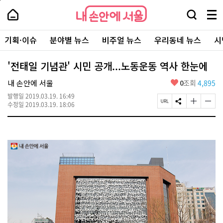
본
페
내
문
이
내
손
검
메
바
지
손
안
색
뉴
로
상
안
주
에
창
전
가
단
에
기획·이슈
분야별 뉴스
비주얼 뉴스
우리동네 뉴스
시
요
서
열
체
기
으
서
서
울
기
보
로
울
비
기
이
-
'전태일 기념관' 시민 공개...노동운동 역사 한눈에
스
동
서
바
울
좋
내 손안에 서울
0
조회
4,895
로
시
아
가
대
발행일
2019.03.19. 16:49
요
기
페
S
글
글
표
수정일
2019.03.19. 18:06
이
N
자
자
소
지
S
크
크
통
U
공
기
기
포
R
유
크
작
털
L
하
게
게
복
기
변
변
사
경
경
하
하
기
기