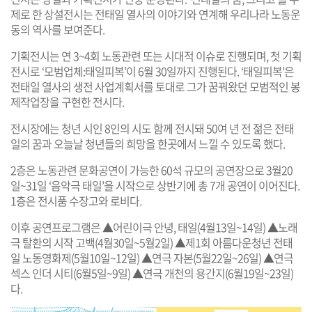
제로 한 상설전시는 전태일 열사의 이야기와 연계해 우리나라 노동운
동의 역사를 보여준다.
기획전시는 연 3~4회 노동관련 또는 시대적 이슈로 진행되며, 첫 기획
전시로 ‘모범업체:태일피복’이 6월 30일까지 진행된다. ‘태일피복’은
전태일 열사의 생전 사업계획서를 토대로 그가 꿈꿔왔던 모범적인 봉
제작업장을 구현한 전시다.
전시장에는 청년 시인 8인의 시도 함께 전시돼 50여 년 전 젊은 전태
일의 꿈과 오늘날 청년들의 희망을 한곳에서 느낄 수 있도록 했다.
2층은 노동관련 문화공연이 가능한 60석 규모의 공연장으로 3월20
일~31일 ‘음악극 태일’을 시작으로 상반기에 총 7개 공연이 이어진다.
1층은 전시품 수장고와 로비다.
이후 공연프로그램은 ▲어린이극 안녕, 태일(4월13일~14일) ▲노래
극 탈환의 시작 고백(4월30일~5월2일) ▲제1회 아름다운청년 전태
일 노동영화제(5월10일~12일) ▲연극 자본(5월22일~26일) ▲연극
섹스 인더 시티(6월5일~9일) ▲연극 개천의 용간지(6월19일~23일)
다.