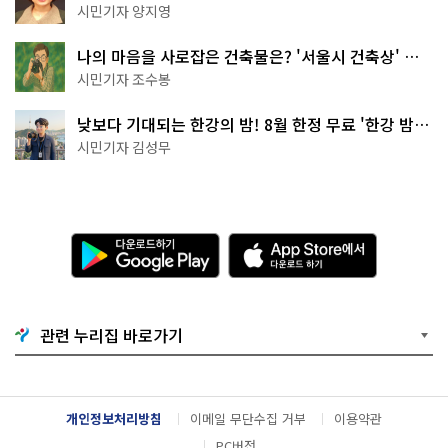
천국이네~
시민기자 양지영
나의 마음을 사로잡은 건축물은? '서울시 건축상' 수
상작 공개!
시민기자 조수봉
낮보다 기대되는 한강의 밤! 8월 한정 무료 '한강 밤
핑' 예약은?
시민기자 김성무
다
A
운
p
로
p
드
S
하
t
기
o
관련 누리집 바로가기
G
r
o
e
o
에
g
서
l
다
개인정보처리방침
이메일 무단수집 거부
이용약관
e
운
P
로
PC버전