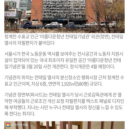
청계천 수표교 인근 ‘아름다운청년 전태일기념관’ 외관(정면), 전태일
열사의 자필편지가 붙어있다
서울시가 한국 노동운동 역사를 보여주는 전시공간과 노동자 지원시
설이 집약되어 있는 국내 최초이자 유일한 공간 ‘아름다운청년 전태
일기념관’을 3월 20일 사전 개관한다. 정식개관은 4월 예정이다.
기념관의 위치는 전태일 열사의 분신장소인 평화시장 근처 청계천 수
표교 인근이며, 지상 6층, 연면적 1,920㎡(580평) 규모다.
기념관 정면부(파사드)는 전태일 열사가 당시 근로감독관에게 쓴 열
악한 여공들의 근로조건 개선 요청 자필편지를 텍스트 패널로 디자인
해 부착했다. 지나는 시민 누구나 전태일 열사의 정신을 느낄 수 있도
록 한다는 취지다.