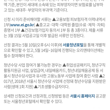
액 기준, 본인이 세대에 소속돼 있는 피부양자이면 보험료를 납부하
고 있는 세대주·부양자의 부과액 기준이다.
신청 시 미리 준비해야할 서류는 ▲고용보험 피보험자격 이력내역서
1부(
www.ei.go.kr
) ▲중고교·대학·대학원 졸업(수료·제적·자퇴)
증명서 1부 ▲건강보험가입자 동의서 1부 등 총 3종이다. 제출 서류
는 3월 15일 사업공고일 이후 발급된 서류만 인정된다.
선정 결과는 5월 10일(오후 6시 이후)에
서울청년포털
을 통해 개별적
으로 확인할 수 있고, 5월 14일~16일에 진행되는 오리엔테이션에는
필수 참여해야 한다.
청년수당 사업 참여가 불가능한 경우는 ▲취업성공패키지, 청년구직
활동지원금 사업, 실업급여, 내일배움카드, 청년내일채움공제 등 서
울시 청년수당사업과 유사한 고용노동부 사업에 참여 중인 사람 ▲2
017년, 2018년 서울시 청년수당 사업에 선정돼 청년수당을 지원받은
사람(생애 1회 지원) ▲기초생활수급자이다.
상세한 신청요건과 선정과정, 신청방법 등은
서울시 홈페이지
공고문
또는 서울청년포털에서 확인할 수 있다.