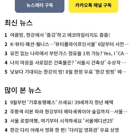
최신 뉴스
1
여름밤, 한강에서 '줍깅'하고 에코마일리지도 줍줍!
2
K-뷰티·패션·웰니스…'뷰티풀라이프인서울' 6일부터 사전 예약
3
유전 없는 나라에서 부탄가스 점유율 1위 가능? Yes, I 'CAN'
4
나의 마음을 사로잡은 건축물은? '서울시 건축상' 수상작 공개!
5
낮보다 기대되는 한강의 밤! 8월 한정 무료 '한강 밤핑' 예약은?
많이 본 뉴스
1
9월부턴 '기후동행패스' 쓰세요! 39세까지 청년 혜택
2
주황색 리본 따라 한강부터 메타세쿼이아 숲길까지…서울둘레길 15코스
3
서울 로컬여행, 여기부터 시작하세요 '서울에디션25'
4
한강 다리 아래서 영화 한 편! '다리밑 영화관' 무료 상영