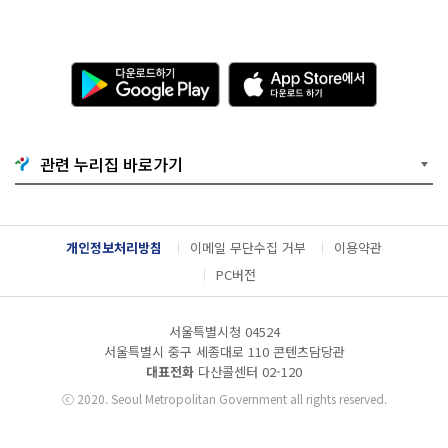
다
A
운
p
로
p
드
S
하
t
기
o
관련 누리집 바로가기
G
r
o
e
o
에
g
서
l
다
개인정보처리방침
이메일 무단수집 거부
이용약관
e
운
P
로
PC버전
l
드
a
하
y
기
서울특별시청 04524
서울특별시 중구 세종대로 110 콘텐츠담당관
대표전화
다산콜센터
02-120
ⓒ
2020. Seoul Metropolitan Government all rights reserved.