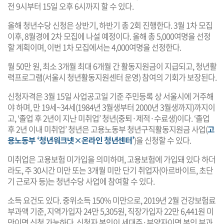
전 9시부터 15일 오후 6시까지 할 수 있다.
올해 청년수당 신청은 상반기, 하반기 총 2회 진행한다. 3월 1차 모집
이후, 8월경에 2차 모집에 나설 예정이다. 올해 총 5,000여명을 선정
할 계획이며, 이번 1차 모집에서는 4,000여명을 선정한다.
월 50만 원, 최소 3개월 최대 6개월 간 활동지원금이 지급되고, 청년활
력프로그램(서울시 청년활동지원센터 운영) 참여의 기회가 보장된다.
신청자격은 3월 15일 사업공고일 기준 주민등록 상 서울시에 거주해
야 하며, 만 19세~34세(1984년 3월생부터 2000년 3월생까지)까지이
고, ‘졸업 후 2년이 지난 미취업’ 청년(중퇴·제적·수료생)이다. ‘졸업
후 2년 이내 미취업’ 청년은 고용노동부 청년구직활동지원금 사업(
고
용노동부 ‘청년워크넷×온라인 청년센터’
)을 신청할 수 있다.
미취업은 고용보험 미가입을 의미하며, 고용보험에 가입돼 있다 하더
라도, 주 30시간 미만 또는 3개월 미만 단기 취업자(아르바이트, 초단
기 근로자 등)는 청년수당 사업에 참여할 수 있다.
소득 요건도 있다. 중위소득 150% 미만으로, 2019년 2월 건강보험료
부과액 기준, 지역가입자 24만 5,305원, 직장가입자 22만 6,441원 미
만이면 신청 가능하다. 신청자 본인이 세대주·부양자이면 본인 부과