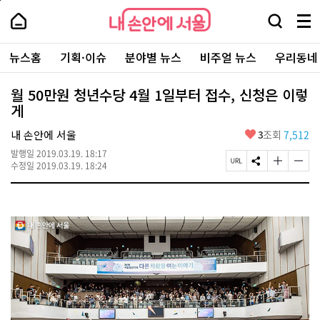
본
페
내
문
이
내
손
검
메
바
지
손
안
색
뉴
로
상
안
주
에
창
전
가
단
에
뉴스홈
기획·이슈
분야별 뉴스
비주얼 뉴스
우리동네
요
서
열
체
기
으
서
서
울
기
보
로
울
비
기
이
-
월 50만원 청년수당 4월 1일부터 접수, 신청은 이렇
스
동
서
게
바
울
로
시
가
좋
내 손안에 서울
3
조회
7,512
대
기
아
표
발행일
2019.03.19. 18:17
요
소
페
S
글
글
수정일
2019.03.19. 18:24
통
이
N
자
자
포
지
S
크
크
털
U
공
기
기
R
유
크
작
L
하
게
게
복
기
변
변
사
경
경
하
하
기
기