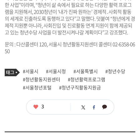
한 사업”이라며, “청년이 삶 속에서 필요로 하는 다양한 활력 프로그
램을 지원해서, 2030청년이 ‘내가 진짜 원하는’ 경제적․사회적 활동
의 세계로 진출하도록 동행하고 있다”고 말했다. 덧붙여 “청년에게 경
제적 지원뿐 아니라, 사회진입 및 진로활동 연계 지원이 함께 제공되
고 있는 청년수당 사업을 더 발전시켜나갈 계획이다”고 강조했다.
문의 : 다산콜센터 120, 서울시 청년활동지원센터 콜센터 02-6358-06
50
기
태
#서울시
#서울시청
#서울특별시
#청년수당
사
그
관
#청년활동지원센터
#청년활력프로그램
련
#서울청년포털
#청년구직활동지원금
태
그
좋
3
카
트
페
아
카
위
이
요
오
터
스
톡
북