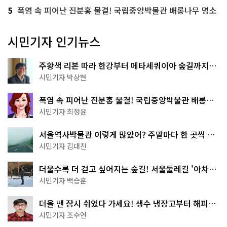
5
폭염 속 피어난 진분홍 물결! 국립중앙박물관 배롱나무 명소
시민기자 인기뉴스
주황색 리본 따라 한강부터 메타세쿼이아 숲길까지…
서울둘레길 15코스
시민기자 박상현
폭염 속 피어난 진분홍 물결! 국립중앙박물관 배롱나
무 명소
시민기자 최정윤
서울역사박물관 이렇게 많았어? 주말마다 한 곳씩 떠
나는 역사 산책
시민기자 김대진
더울수록 더 걷고 싶어지는 숲길! 서울둘레길 '아차산
코스'
시민기자 백승훈
더울 땐 잠시 쉬었다 가세요! 생수 냉장고부터 해피소
·무더위쉼터까지
시민기자 조수연