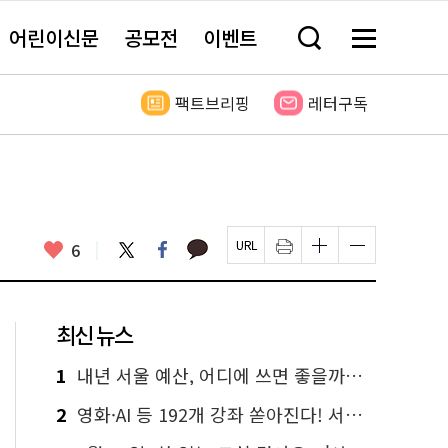
어린이신문
공모전
이벤트
검
메
색
뉴
창
전
열
체
팩트브리핑
레터구독
기
보
기
카
좋
트
페
6
페
인
글
글
카
위
이
아
이
쇄
자
자
오
터
스
요
지
하
크
크
톡
북
U
기
기
기
R
새
크
작
L
창
게
게
최신 뉴스
복
열
변
변
사
림
경
경
하
하
1
내년 서울 예산, 어디에 쓰면 좋을까요? 온라인 투표
기
기
2
영화·AI 등 192개 강좌 쏟아진다! 서울시민대학 선착순 신청