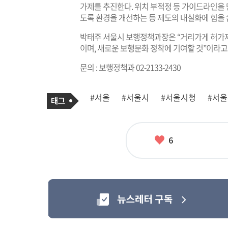
가제를 추진한다. 위치 부적정 등 가이드라인을
도록 환경을 개선하는 등 제도의 내실화에 힘을 
박태주 서울시 보행정책과장은 “거리가게 허가제
이며, 새로운 보행문화 정착에 기여할 것”이라고
문의 : 보행정책과 02-2133-2430
기
태
#서울
#서울시
#서울시청
#서
사
그
관
련
태
그
좋
6
아
요