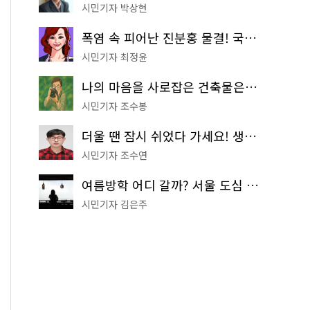
시민기자 박상현
폭염 속 피어난 진분홍 물결! 국립중앙박물관 배롱나무 명소
시민기자 최정윤
나의 마음을 사로잡은 건축물은? '서울시 건축상' 수상작 공개!
시민기자 조수봉
더울 땐 잠시 쉬었다 가세요! 생수 냉장고부터 해피소·무더위쉼터까지
시민기자 조수연
여름방학 어디 갈까? 서울 도심 무료 실내 여행 코스 추천
시민기자 김은주