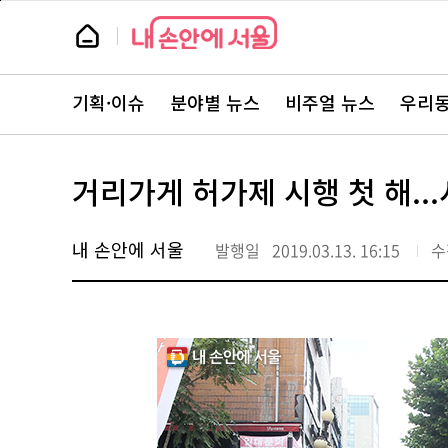
본
페
문
이
뉴
바
지
스
로
상
룸
가
단
뉴
기
으
스
로
기획·이슈
분야별 뉴스
비주얼 뉴스
우리동
주
이
요
동
서
비
스
거리가게 허가제 시행 첫 해..
바
로
가
기
내 손안에 서울
발행일
2019.03.13. 16:15
수