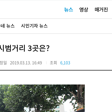
주
뉴스
영상
매거진
요
서
비
스
바
네 뉴스
시민기자 뉴스
로
가
기"
.시범거리 3곳은?
정일
2019.03.13. 16:49
조회
6,103