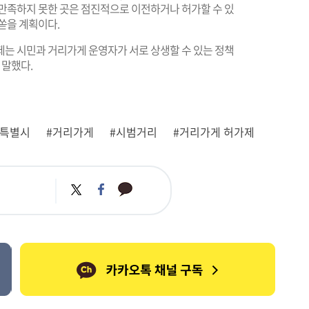
 만족하지 못한 곳은 점진적으로 이전하거나 허가할 수 있
쏟을 계획이다.
는 시민과 거리가게 운영자가 서로 상생할 수 있는 정책
 말했다.
울특별시
#거리가게
#시범거리
#거리가게 허가제
카
트
페
카
위
이
오
터
스
톡
북