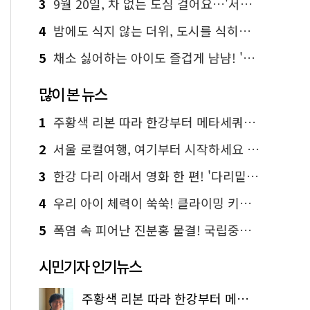
3
9월 20일, 차 없는 도심 걸어요…'서울 걷자 페스티벌' 선착순 5천명
4
밤에도 식지 않는 더위, 도시를 식히는 시원한 해법은?
5
채소 싫어하는 아이도 즐겁게 냠냠! '찾아가는 서울시 식생활 교육' 현장
많이 본 뉴스
1
주황색 리본 따라 한강부터 메타세쿼이아 숲길까지…서울둘레길 15코스
2
서울 로컬여행, 여기부터 시작하세요 '서울에디션25'
3
한강 다리 아래서 영화 한 편! '다리밑 영화관' 무료 상영
4
우리 아이 체력이 쑥쑥! 클라이밍 키즈카페·어린이 체력장
5
폭염 속 피어난 진분홍 물결! 국립중앙박물관 배롱나무 명소
시민기자 인기뉴스
주황색 리본 따라 한강부터 메타세쿼이아 숲길까지…서울둘레길 15코스