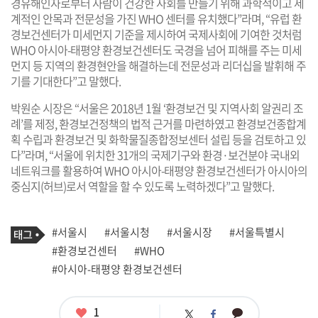
경유해인자로부터 사람이 건강한 사회를 만들기 위해 과학적이고 세
계적인 안목과 전문성을 가진 WHO 센터를 유치했다”라며, “유럽 환
경보건센터가 미세먼지 기준을 제시하여 국제사회에 기여한 것처럼
WHO 아시아-태평양 환경보건센터도 국경을 넘어 피해를 주는 미세
먼지 등 지역의 환경현안을 해결하는데 전문성과 리더십을 발휘해 주
기를 기대한다”고 말했다.
박원순 시장은 “서울은 2018년 1월 ‘환경보건 및 지역사회 알권리 조
례’를 제정, 환경보건정책의 법적 근거를 마련하였고 환경보건종합계
획 수립과 환경보건 및 화학물질종합정보센터 설립 등을 검토하고 있
다”라며, “서울에 위치한 31개의 국제기구와 환경·보건분야 국내외
네트워크를 활용하여 WHO 아시아-태평양 환경보건센터가 아시아의
중심지(허브)로서 역할을 할 수 있도록 노력하겠다”고 말했다.
기
태
#서울시
#서울시청
#서울시장
#서울특별시
사
그
관
#환경보건센터
#WHO
련
#아시아-태평양 환경보건센터
태
그
좋
1
카
트
페