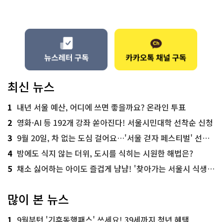
최신 뉴스
1
내년 서울 예산, 어디에 쓰면 좋을까요? 온라인 투표
2
영화·AI 등 192개 강좌 쏟아진다! 서울시민대학 선착순 신청
3
9월 20일, 차 없는 도심 걸어요…'서울 걷자 페스티벌' 선착순 5천명
4
밤에도 식지 않는 더위, 도시를 식히는 시원한 해법은?
5
채소 싫어하는 아이도 즐겁게 냠냠! '찾아가는 서울시 식생활 교육' 현장
많이 본 뉴스
1
9월부턴 '기후동행패스' 쓰세요! 39세까지 청년 혜택