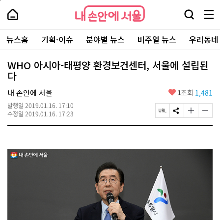
본
페
내
문
이
내
손
검
메
바
지
손
안
색
뉴
로
상
안
주
에
창
전
가
단
에
뉴스홈
기획·이슈
분야별 뉴스
비주얼 뉴스
우리동네
요
서
열
체
기
으
서
서
울
기
보
로
울
비
기
이
-
WHO 아시아-태평양 환경보건센터, 서울에 설립된
스
동
서
다
바
울
로
시
가
좋
내 손안에 서울
1
조회
1,481
대
기
아
표
발행일
2019.01.16. 17:10
요
소
페
S
글
글
수정일
2019.01.16. 17:23
통
이
N
자
자
포
지
S
크
크
털
U
공
기
기
R
유
크
작
L
하
게
게
복
기
변
변
사
경
경
하
하
기
기