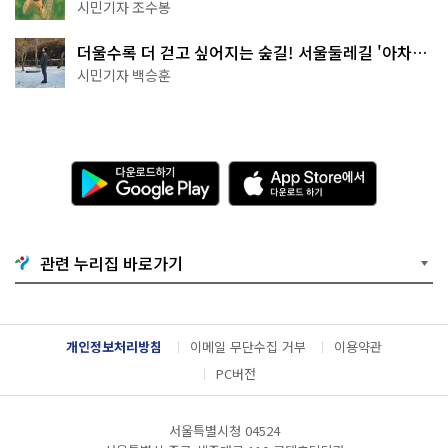
상작 공개!
시민기자 조수봉
더울수록 더 걷고 싶어지는 숲길! 서울둘레길 '아차산
코스'
시민기자 백승훈
다
A
운
p
로
p
드
S
하
t
기
o
관련 누리집 바로가기
G
r
o
e
o
에
g
서
l
다
개인정보처리방침
이메일 무단수집 거부
이용약관
e
운
P
로
PC버전
l
드
a
하
y
기
서울특별시청 04524