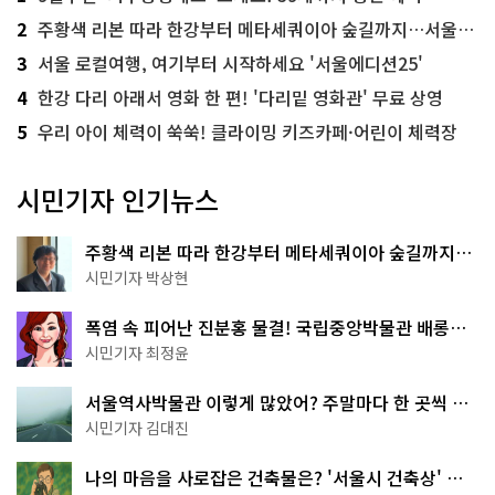
2
주황색 리본 따라 한강부터 메타세쿼이아 숲길까지…서울둘레길 15코스
3
서울 로컬여행, 여기부터 시작하세요 '서울에디션25'
4
한강 다리 아래서 영화 한 편! '다리밑 영화관' 무료 상영
5
우리 아이 체력이 쑥쑥! 클라이밍 키즈카페·어린이 체력장
시민기자 인기뉴스
주황색 리본 따라 한강부터 메타세쿼이아 숲길까지…
서울둘레길 15코스
시민기자 박상현
폭염 속 피어난 진분홍 물결! 국립중앙박물관 배롱나
무 명소
시민기자 최정윤
서울역사박물관 이렇게 많았어? 주말마다 한 곳씩 떠
나는 역사 산책
시민기자 김대진
나의 마음을 사로잡은 건축물은? '서울시 건축상' 수