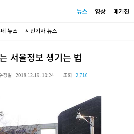
주
뉴스
영상
매거진
요
서
비
스
바
네 뉴스
시민기자 뉴스
로
가
기"
되는 서울정보 챙기는 법
수정일
2018.12.19. 10:24
조회
2,716