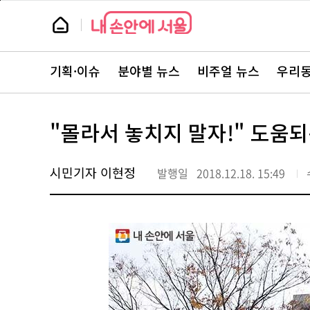
본
페
문
이
뉴
바
지
스
로
상
룸
가
단
뉴
기
으
스
로
기획·이슈
분야별 뉴스
비주얼 뉴스
우리동
주
이
요
동
서
비
스
"몰라서 놓치지 말자!" 도움
바
로
가
기
시민기자 이현정
발행일
2018.12.18. 15:49