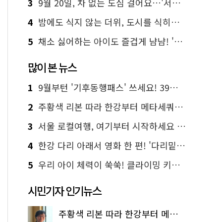
3
9월 20일, 차 없는 도심 걸어요…'서울 걷자 페스티벌' 선착순 5천명
4
밤에도 식지 않는 더위, 도시를 식히는 시원한 해법은?
5
채소 싫어하는 아이도 즐겁게 냠냠! '찾아가는 서울시 식생활 교육' 현장
많이 본 뉴스
1
9월부턴 '기후동행패스' 쓰세요! 39세까지 청년 혜택
2
주황색 리본 따라 한강부터 메타세쿼이아 숲길까지…서울둘레길 15코스
3
서울 로컬여행, 여기부터 시작하세요 '서울에디션25'
4
한강 다리 아래서 영화 한 편! '다리밑 영화관' 무료 상영
5
우리 아이 체력이 쑥쑥! 클라이밍 키즈카페·어린이 체력장
시민기자 인기뉴스
주황색 리본 따라 한강부터 메타세쿼이아 숲길까지…서울둘레길 15코스