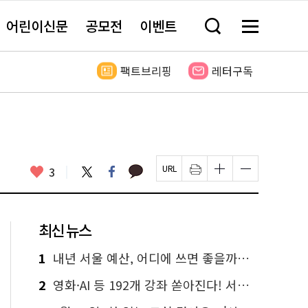
어린이신문
공모전
이벤트
검
메
색
뉴
창
전
열
체
팩트브리핑
레터구독
기
보
기
카
좋
트
페
3
페
인
글
글
카
위
이
아
이
쇄
자
자
오
터
스
요
지
하
크
크
톡
북
U
기
기
기
R
새
크
작
L
창
게
게
최신 뉴스
복
열
변
변
사
림
경
경
하
하
1
내년 서울 예산, 어디에 쓰면 좋을까요? 온라인 투표
기
기
2
영화·AI 등 192개 강좌 쏟아진다! 서울시민대학 선착순 신청