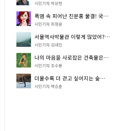
시민기자 박상현
폭염 속 피어난 진분홍 물결! 국립중앙박물관 배롱나무 명소
시민기자 최정윤
서울역사박물관 이렇게 많았어? 주말마다 한 곳씩 떠나는 역사 산책
시민기자 김대진
나의 마음을 사로잡은 건축물은? '서울시 건축상' 수상작 공개!
시민기자 조수봉
더울수록 더 걷고 싶어지는 숲길! 서울둘레길 '아차산 코스'
시민기자 백승훈