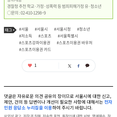
경찰청 추천 학교·가정·성폭력 등 범죄피해가정 유·청소년
○문의 : 02-410-1298~9
기
태
#서울
#서울시
#서울시청
#청소년
사
그
관
#저소득
#스포츠
#서울특별시
련
#스포츠강좌이용권
#스포츠이용권 바우처
태
그
#스포츠이용권 카드
좋
1
카
트
페
아
카
위
이
요
오
터
스
톡
북
댓글은 자유로운 의견 공유의 장이므로 서울시에 대한 신고,
제안, 건의 등 답변이나 개선이 필요한 사항에 대해서는
전자
민원 응답소 누리집을 이용
하여 주시기 바랍니다.
상업성 광고, 저작권 침해, 저속한 표현, 특정인에 대한 비방, 명예훼손, 정