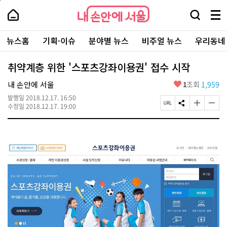
본
페
내
문
이
내
손
검
메
바
지
손
안
색
뉴
로
상
안
주
에
창
전
가
단
에
뉴스홈
기획·이슈
분야별 뉴스
비주얼 뉴스
우리동네
요
서
열
체
기
으
서
서
울
기
보
로
울
비
기
이
-
취약계층 위한 '스포츠강좌이용권' 접수 시작
스
동
서
바
울
좋
내 손안에 서울
1
조회
1,959
로
시
아
가
대
발행일
2018.12.17. 16:50
요
기
페
S
글
글
표
수정일
2018.12.17. 19:00
이
N
자
자
소
지
S
크
크
통
U
공
기
기
포
R
유
크
작
털
L
하
게
게
복
기
변
변
사
경
경
하
하
기
기