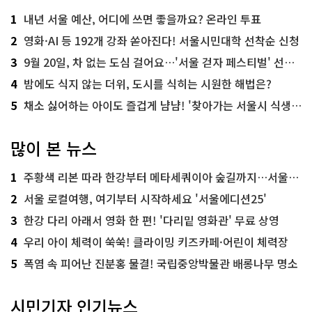
1
내년 서울 예산, 어디에 쓰면 좋을까요? 온라인 투표
2
영화·AI 등 192개 강좌 쏟아진다! 서울시민대학 선착순 신청
3
9월 20일, 차 없는 도심 걸어요…'서울 걷자 페스티벌' 선착순 5천명
4
밤에도 식지 않는 더위, 도시를 식히는 시원한 해법은?
5
채소 싫어하는 아이도 즐겁게 냠냠! '찾아가는 서울시 식생활 교육' 현장
많이 본 뉴스
1
주황색 리본 따라 한강부터 메타세쿼이아 숲길까지…서울둘레길 15코스
2
서울 로컬여행, 여기부터 시작하세요 '서울에디션25'
3
한강 다리 아래서 영화 한 편! '다리밑 영화관' 무료 상영
4
우리 아이 체력이 쑥쑥! 클라이밍 키즈카페·어린이 체력장
5
폭염 속 피어난 진분홍 물결! 국립중앙박물관 배롱나무 명소
시민기자 인기뉴스