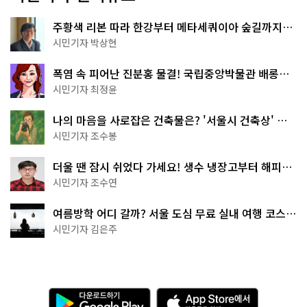
주황색 리본 따라 한강부터 메타세쿼이아 숲길까지…
서울둘레길 15코스
시민기자 박상현
폭염 속 피어난 진분홍 물결! 국립중앙박물관 배롱나
무 명소
시민기자 최정윤
나의 마음을 사로잡은 건축물은? '서울시 건축상' 수
상작 공개!
시민기자 조수봉
더울 땐 잠시 쉬었다 가세요! 생수 냉장고부터 해피소
·무더위쉼터까지
시민기자 조수연
여름방학 어디 갈까? 서울 도심 무료 실내 여행 코스
추천
시민기자 김은주
다
A
운
p