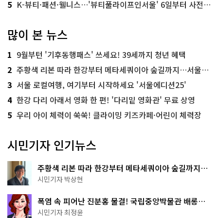
5
K-뷰티·패션·웰니스…'뷰티풀라이프인서울' 6일부터 사전 예약
많이 본 뉴스
1
9월부턴 '기후동행패스' 쓰세요! 39세까지 청년 혜택
2
주황색 리본 따라 한강부터 메타세쿼이아 숲길까지…서울둘레길 15코스
3
서울 로컬여행, 여기부터 시작하세요 '서울에디션25'
4
한강 다리 아래서 영화 한 편! '다리밑 영화관' 무료 상영
5
우리 아이 체력이 쑥쑥! 클라이밍 키즈카페·어린이 체력장
시민기자 인기뉴스
주황색 리본 따라 한강부터 메타세쿼이아 숲길까지…
서울둘레길 15코스
시민기자 박상현
폭염 속 피어난 진분홍 물결! 국립중앙박물관 배롱나
무 명소
시민기자 최정윤