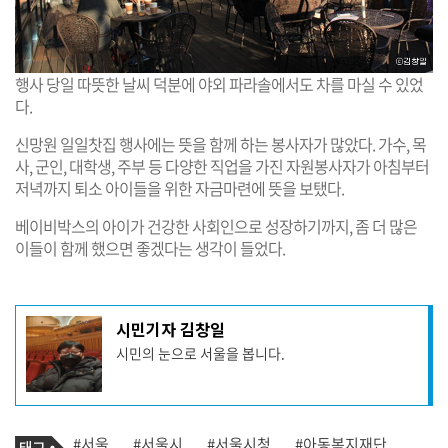
행사 당일 따뜻한 날씨 덕분에 야외 파라솔에서도 차를 마실 수 있었
다.
신망원 일일찻집 행사에는 뜻을 함께 하는 봉사자가 많았다. 가수, 목
사, 군인, 대학생, 주부 등 다양한 직업을 가진 자원봉사자가 아침부터
저녁까지 퇴소 아이들을 위한 자금마련에 뜻을 보탰다.
베이비박스의 아이가 건강한 사회인으로 성장하기까지, 좀 더 많은
이들이 함께 했으면 좋겠다는 생각이 들었다.
기
시민기자 김창일
사
시민의 눈으로 서울을 봅니다.
작
성
자
프
로
기
필
태
#서울
#서울시
#서울시청
#아동복지재단