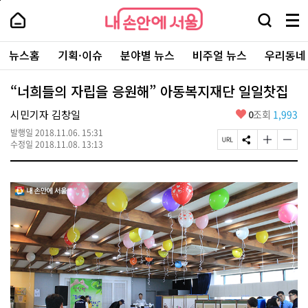
본
페
내
문
이
내
손
검
메
바
지
손
안
색
뉴
로
상
안
주
에
창
전
가
단
에
뉴스홈
기획·이슈
분야별 뉴스
비주얼 뉴스
우리동네
요
서
열
체
기
으
서
서
울
기
보
로
울
비
기
이
-
“너희들의 자립을 응원해” 아동복지재단 일일찻집
스
동
서
바
울
좋
시민기자 김창일
0
조회
1,993
로
시
아
가
대
발행일
2018.11.06. 15:31
요
기
페
S
글
글
표
수정일
2018.11.08. 13:13
이
N
자
자
소
지
S
크
크
통
U
공
기
기
포
R
유
크
작
털
L
하
게
게
복
기
변
변
사
경
경
하
하
기
기