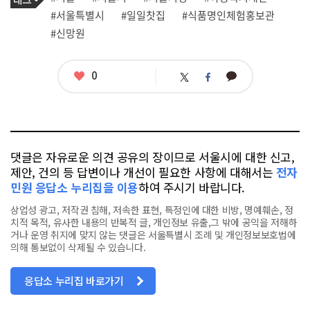
사
그
관
#서울특별시
#일일찻집
#식품명인체험홍보관
련
#신망원
태
그
좋
0
카
트
페
아
카
위
이
요
오
터
스
톡
북
댓글은 자유로운 의견 공유의 장이므로 서울시에 대한 신고,
제안, 건의 등 답변이나 개선이 필요한 사항에 대해서는
전자
민원 응답소 누리집을 이용
하여 주시기 바랍니다.
상업성 광고, 저작권 침해, 저속한 표현, 특정인에 대한 비방, 명예훼손, 정
치적 목적, 유사한 내용의 반복적 글, 개인정보 유출,그 밖에 공익을 저해하
거나 운영 취지에 맞지 않는 댓글은 서울특별시 조례 및 개인정보보호법에
의해 통보없이 삭제될 수 있습니다.
응답소 누리집 바로가기