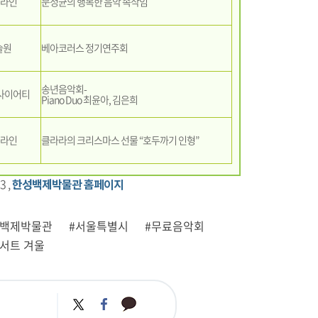
어라인
문정균의 행복한 음악 속삭임
술원
베아코러스 정기연주회
송년음악회-
사이어티
Piano Duo 최윤아, 김은희
어라인
클라라의 크리스마스 선물 “호두까기 인형”
 ,
한성백제박물관 홈페이지
성백제박물관
#서울특별시
#무료음악회
서트 겨울
카
트
페
카
위
이