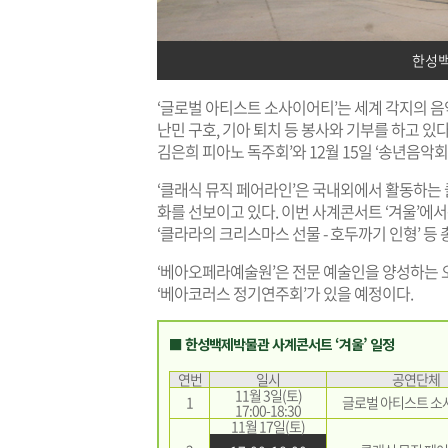
한성백
‘글로벌 아티스트 소사이어티’는 세계 각지의 
난민 구호, 기아 퇴치 등 봉사와 기부를 하고 있다
김은희 피아노 독주회’와 12월 15일 ‘송년음악회
‘클래식 뮤직 페어라인’은 국내외에서 활동하는
화를 선보이고 있다. 이번 사계콘서트 ‘겨울’에서는 
‘클라라의 크리스마스 선물 - 호두까기 인형’ 등 
‘베아오페라예술원’은 전문 예술인을 양성하는 
‘베아코러스 정기연주회’가 있을 예정이다.
■ 한성백제박물관 사계콘서트 ‘겨울’ 일정
연번
일시
공연단체
11월 3일(토)
1
글로벌 아티스트 소
17:00-18:30
11월 17일(토)