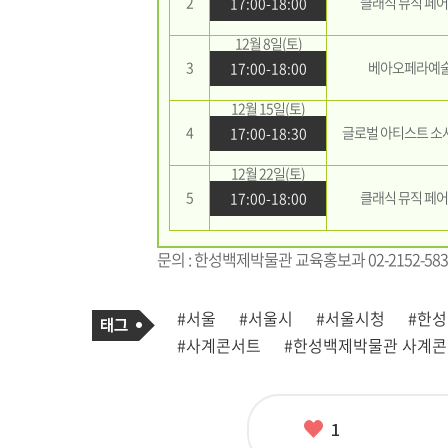
2
클래식 뮤직 페
17:00-18:00
12월 8일(토)
3
베아오페라예
17:00-18:00
12월 15일(토)
4
글로벌 아티스트 소
17:00-18:30
12월 22일(토)
5
클래식 뮤직 페
17:00-18:00
문의 : 한성백제박물관 교육홍보과 02-2152-5833
기
태
#서울
#서울시
#서울시청
#한
사
그
관
#사계콘서트
#한성백제박물관 사계콘
련
태
그
좋
1
아