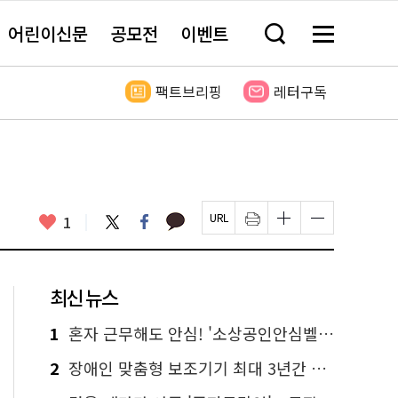
어린이신문
공모전
이벤트
검
메
색
뉴
창
전
열
체
팩트브리핑
레터구독
기
보
기
카
좋
트
페
1
페
인
글
글
카
위
이
아
이
쇄
자
자
오
터
스
요
지
하
크
크
톡
북
U
기
기
기
R
새
크
작
L
창
게
게
최신 뉴스
복
열
변
변
사
림
경
경
하
하
1
혼자 근무해도 안심! '소상공인안심벨' 신청하세요
기
기
2
장애인 맞춤형 보조기기 최대 3년간 무상 대여…삶의 질 높인다