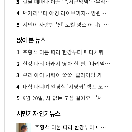
3
걸을 때마다 아픈 '족저근막염'…무작정 참지 말고 '이것' 해보세요!
4
먹거리부터 야경 라이브까지…망원한강공원 알짜 코스
5
시민이 사랑한 '찐' 로컬 명소 어디? '서울에디션25' 추천 코스
많이 본 뉴스
1
주황색 리본 따라 한강부터 메타세쿼이아 숲길까지…서울둘레길 15코스
2
한강 다리 아래서 영화 한 편! '다리밑 영화관' 무료 상영
3
우리 아이 체력이 쑥쑥! 클라이밍 키즈카페·어린이 체력장
4
대학 다니며 일경험 '서영커' 캠프 모집…전액 무료
5
9월 20일, 차 없는 도심 걸어요…'서울 걷자 페스티벌' 선착순 5천명
시민기자 인기뉴스
주황색 리본 따라 한강부터 메타세쿼이아 숲길까지…서울둘레길 15코스