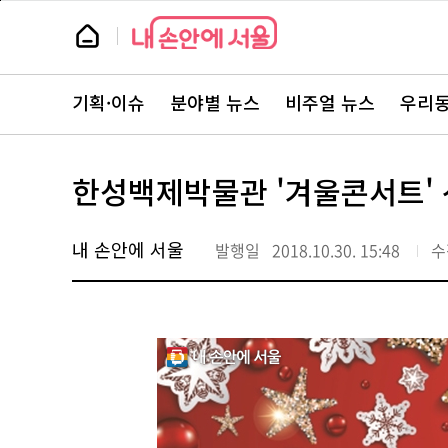
본
페
문
이
뉴
바
지
스
로
상
룸
가
단
뉴
기
으
스
로
기획·이슈
분야별 뉴스
비주얼 뉴스
우리동
주
이
요
동
서
비
스
한성백제박물관 '겨울콘서트' 
바
로
가
기
내 손안에 서울
발행일
2018.10.30. 15:48
수