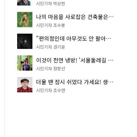
시민기자 박상현
나의 마음을 사로잡은 건축물은? '서울시 건축상' 수상작 공개!
시민기자 조수봉
"편의점인데 아무것도 안 팔아요" 서울에서 가장 특별한 편의점의 정체
시민기자 권기윤
이것이 천연 냉방! '서울둘레길 9코스'로 숲속 피서 떠나볼까
시민기자 정향선
더울 땐 잠시 쉬었다 가세요! 생수 냉장고부터 해피소·무더위쉼터까지
시민기자 조수연