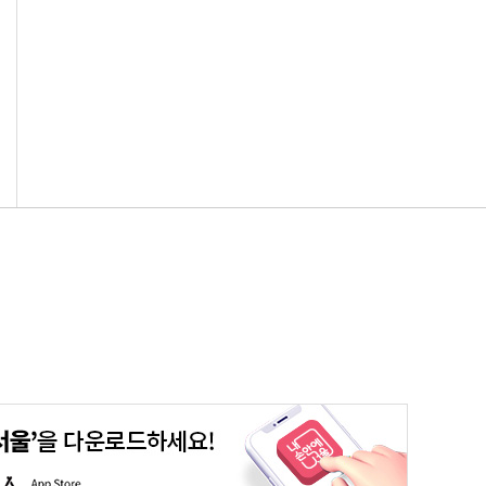
일리지
스마트서울맵
온라인시장실
시민참여예산
여론
A