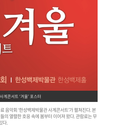
사계콘서트 ‘겨울’ 포스터
 음악회 ‘한성백제박물관 사계콘서트’가 펼쳐진다. 본
의 열렬한 호응 속에 봄부터 이어져 왔다. 관람료는 무
있다.