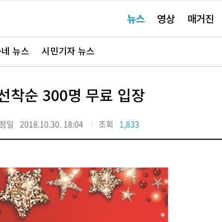
주
뉴스
영상
매거진
요
서
비
스
바
네 뉴스
시민기자 뉴스
로
가
기"
선착순 300명 무료 입장
정일
2018.10.30. 18:04
조회
1,833