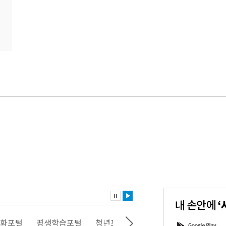
내
손
안
에
'서
화포털
평생학습포털
청년포털
대기환경정보
에코마
G