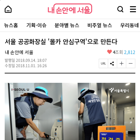
본
페
내
문
이
내
손
검
메
바
지
손
안
색
뉴
로
상
안
주
에
창
전
가
단
에
뉴스홈
기획·이슈
분야별 뉴스
비주얼 뉴스
우리동네
요
서
열
체
기
으
서
서
울
기
보
로
울
비
기
이
-
서울 공공화장실 '몰카 안심구역'으로 만든다
스
동
서
바
울
좋
내 손안에 서울
4
조회
2,812
로
시
아
가
대
발행일
2018.09.14. 18:07
요
기
페
S
글
글
표
수정일
2018.11.01. 16:26
이
N
자
자
소
지
S
크
크
통
U
공
기
기
포
R
유
크
작
털
L
하
게
게
복
기
변
변
사
경
경
하
하
기
기