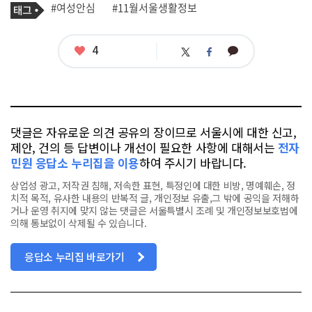
기
태
#여성안심
#11월서울생활정보
사
그
관
련
태
좋
4
카
트
페
그
아
카
위
이
요
오
터
스
톡
북
댓글은 자유로운 의견 공유의 장이므로 서울시에 대한 신고,
제안, 건의 등 답변이나 개선이 필요한 사항에 대해서는
전자
민원 응답소 누리집을 이용
하여 주시기 바랍니다.
상업성 광고, 저작권 침해, 저속한 표현, 특정인에 대한 비방, 명예훼손, 정
치적 목적, 유사한 내용의 반복적 글, 개인정보 유출,그 밖에 공익을 저해하
거나 운영 취지에 맞지 않는 댓글은 서울특별시 조례 및 개인정보보호법에
의해 통보없이 삭제될 수 있습니다.
응답소 누리집 바로가기