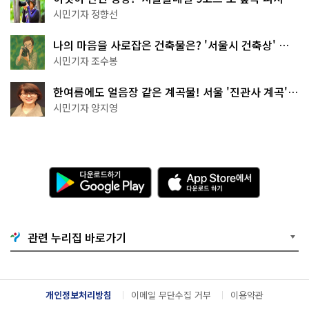
나볼까
시민기자 정향선
나의 마음을 사로잡은 건축물은? '서울시 건축상' 수
상작 공개!
시민기자 조수봉
한여름에도 얼음장 같은 계곡물! 서울 '진관사 계곡'이
천국이네~
시민기자 양지영
다
A
운
p
로
p
드
S
하
t
기
o
관련 누리집 바로가기
G
r
o
e
o
에
g
서
l
다
개인정보처리방침
이메일 무단수집 거부
이용약관
e
운