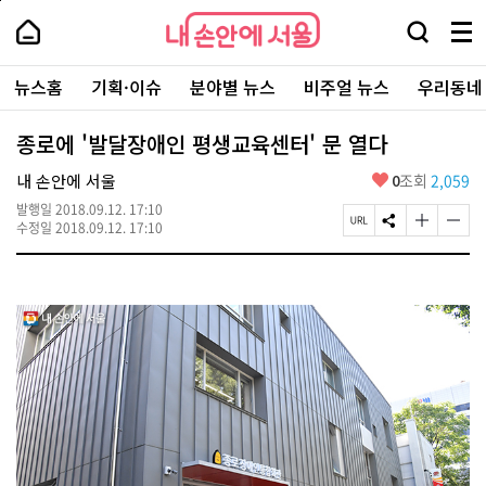
본
페
내
문
이
내
손
검
메
바
지
손
안
색
뉴
로
상
안
주
에
창
전
가
단
에
뉴스홈
기획·이슈
분야별 뉴스
비주얼 뉴스
우리동네
요
서
열
체
기
으
서
서
울
기
보
로
울
비
기
이
-
종로에 '발달장애인 평생교육센터' 문 열다
스
동
서
바
울
좋
내 손안에 서울
0
조회
2,059
로
시
아
가
대
발행일
2018.09.12. 17:10
요
기
페
S
글
글
표
수정일
2018.09.12. 17:10
이
N
자
자
소
지
S
크
크
통
U
공
기
기
포
R
유
크
작
털
L
하
게
게
복
기
변
변
사
경
경
하
하
기
기