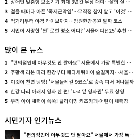
2
장애인 맞춤형 보조기기 최대 3년간 무상 대여…삶의 질 높인다
3
걸을 때마다 아픈 '족저근막염'…무작정 참지 말고 '이것' 해보세요!
4
먹거리부터 야경 라이브까지…망원한강공원 알짜 코스
5
시민이 사랑한 '찐' 로컬 명소 어디? '서울에디션25' 추천 코스
많이 본 뉴스
1
"편의점인데 아무것도 안 팔아요" 서울에서 가장 특별한 편의점의 정체
2
주황색 리본 따라 한강부터 메타세쿼이아 숲길까지…서울둘레길 15코스
3
이것이 천연 냉방! '서울둘레길 9코스'로 숲속 피서 떠나볼까
4
한강 다리 아래서 영화 한 편! '다리밑 영화관' 무료 상영
5
우리 아이 체력이 쑥쑥! 클라이밍 키즈카페·어린이 체력장
시민기자 인기뉴스
"편의점인데 아무것도 안 팔아요" 서울에서 가장 특별