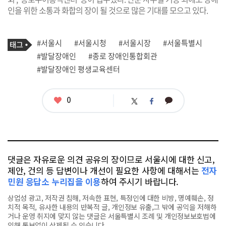
인을 위한 소통과 화합의 장이 될 것으로 많은 기대를 모으고 있다.
기
태
#서울시
#서울시청
#서울시장
#서울특별시
사
그
관
#발달장애인
#종로 장애인통합회관
련
#발달장애인 평생교육센터
태
그
좋
0
카
트
페
아
카
위
이
요
오
터
스
톡
북
댓글은 자유로운 의견 공유의 장이므로 서울시에 대한 신고,
제안, 건의 등 답변이나 개선이 필요한 사항에 대해서는
전자
민원 응답소 누리집을 이용
하여 주시기 바랍니다.
상업성 광고, 저작권 침해, 저속한 표현, 특정인에 대한 비방, 명예훼손, 정
치적 목적, 유사한 내용의 반복적 글, 개인정보 유출,그 밖에 공익을 저해하
거나 운영 취지에 맞지 않는 댓글은 서울특별시 조례 및 개인정보보호법에
의해 통보없이 삭제될 수 있습니다.