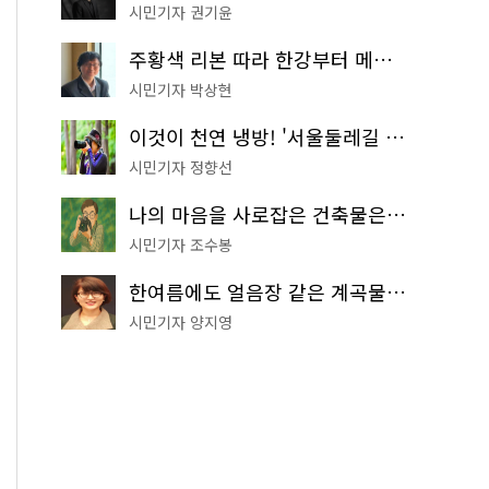
시민기자 권기윤
주황색 리본 따라 한강부터 메타세쿼이아 숲길까지…서울둘레길 15코스
시민기자 박상현
이것이 천연 냉방! '서울둘레길 9코스'로 숲속 피서 떠나볼까
시민기자 정향선
나의 마음을 사로잡은 건축물은? '서울시 건축상' 수상작 공개!
시민기자 조수봉
한여름에도 얼음장 같은 계곡물! 서울 '진관사 계곡'이 천국이네~
시민기자 양지영