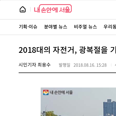
본
페
문
이
뉴
바
지
스
로
상
룸
가
단
뉴
기
으
스
로
기획·이슈
분야별 뉴스
비주얼 뉴스
우리동
주
이
요
동
서
비
스
2018대의 자전거, 광복절을
바
로
가
기
시민기자 최용수
발행일
2018.08.16. 15:28