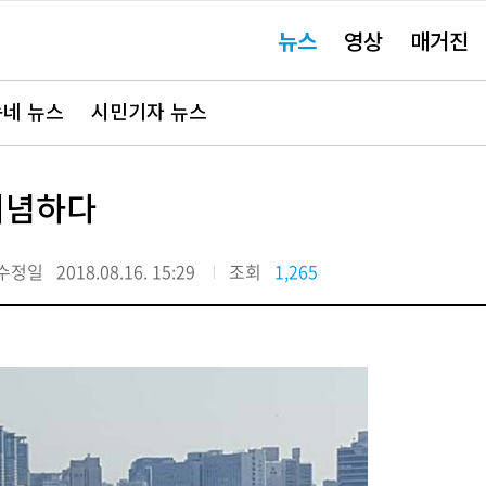
주
뉴스
영상
매거진
요
서
비
스
바
네 뉴스
시민기자 뉴스
로
가
기"
 기념하다
수정일
2018.08.16. 15:29
조회
1,265