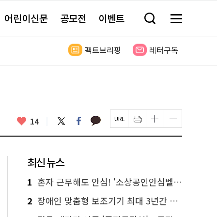
어린이신문
공모전
이벤트
검
메
색
뉴
창
전
열
체
팩트브리핑
레터구독
기
보
기
카
좋
트
페
14
페
인
글
글
카
위
이
아
이
쇄
자
자
오
터
스
요
지
하
크
크
톡
북
U
기
기
기
R
새
크
작
L
창
게
게
최신 뉴스
복
열
변
변
사
림
경
경
하
하
1
혼자 근무해도 안심! '소상공인안심벨' 신청하세요
기
기
2
장애인 맞춤형 보조기기 최대 3년간 무상 대여…삶의 질 높인다