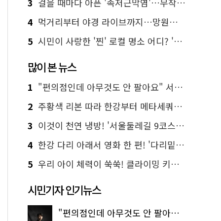
3
걸을 때마다 아픈 '족저근막염'…무작정 참지 말고 '이것' 해보세요!
4
먹거리부터 야경 라이브까지…망원한강공원 알짜 코스
5
시민이 사랑한 '찐' 로컬 명소 어디? '서울에디션25' 추천 코스
많이 본 뉴스
1
"편의점인데 아무것도 안 팔아요" 서울에서 가장 특별한 편의점의 정체
2
주황색 리본 따라 한강부터 메타세쿼이아 숲길까지…서울둘레길 15코스
3
이것이 천연 냉방! '서울둘레길 9코스'로 숲속 피서 떠나볼까
4
한강 다리 아래서 영화 한 편! '다리밑 영화관' 무료 상영
5
우리 아이 체력이 쑥쑥! 클라이밍 키즈카페·어린이 체력장
시민기자 인기뉴스
"편의점인데 아무것도 안 팔아요" 서울에서 가장 특별한 편의점의 정체