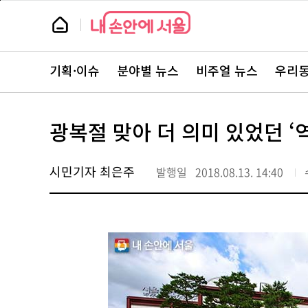
본
페
문
이
뉴
바
지
스
로
상
룸
가
단
뉴
기
으
스
로
기획·이슈
분야별 뉴스
비주얼 뉴스
우리동
주
이
요
동
서
비
스
광복절 맞아 더 의미 있었던 ‘
바
로
가
기
시민기자 최은주
발행일
2018.08.13. 14:40