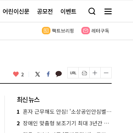
어린이신문
공모전
이벤트
검
메
색
뉴
창
전
열
체
팩트브리핑
레터구독
기
보
기
카
좋
트
페
2
페
인
글
글
카
위
이
아
이
쇄
자
자
오
터
스
요
지
하
크
크
톡
북
U
기
기
기
R
새
크
작
L
창
게
게
최신 뉴스
복
열
변
변
사
림
경
경
하
하
1
혼자 근무해도 안심! '소상공인안심벨' 신청하세요
기
기
2
장애인 맞춤형 보조기기 최대 3년간 무상 대여…삶의 질 높인다