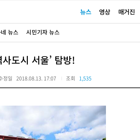
주
뉴스
영상
매거진
요
서
비
스
바
네 뉴스
시민기자 뉴스
로
가
기"
역사도시 서울’ 탐방!
수정일
2018.08.13. 17:07
조회
1,535