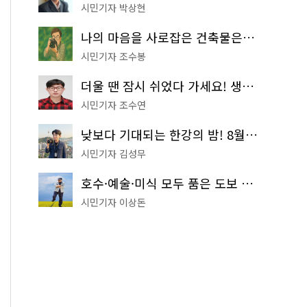
시민기자 박상현
나의 마음을 사로잡은 건축물은? '서울시 건축상' 수상작 공개!
시민기자 조수봉
더울 땐 잠시 쉬었다 가세요! 생수 냉장고부터 해피소·무더위쉼터까지
시민기자 조수연
낮보다 기대되는 한강의 밤! 8월 한정 무료 '한강 밤핑' 예약은?
시민기자 김성무
호수·예술·미식 모두 품은 도보 코스! 서울식물원~LG아트센터~마곡테라스거리
시민기자 이상돈