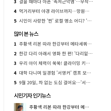
3
걸을 때마다 아픈 '족저근막염'…무작정 참지 말고 '이것' 해보세요!
4
먹거리부터 야경 라이브까지…망원한강공원 알짜 코스
5
시민이 사랑한 '찐' 로컬 명소 어디? '서울에디션25' 추천 코스
많이 본 뉴스
1
주황색 리본 따라 한강부터 메타세쿼이아 숲길까지…서울둘레길 15코스
2
한강 다리 아래서 영화 한 편! '다리밑 영화관' 무료 상영
3
우리 아이 체력이 쑥쑥! 클라이밍 키즈카페·어린이 체력장
4
대학 다니며 일경험 '서영커' 캠프 모집…전액 무료
5
9월 20일, 차 없는 도심 걸어요…'서울 걷자 페스티벌' 선착순 5천명
시민기자 인기뉴스
주황색 리본 따라 한강부터 메타세쿼이아 숲길까지…서울둘레길 15코스