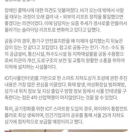
장애인 콜택시에 대한 의견도 덧붙여졌다. 비가 오는데 밖에서 사람
을 태우는 과정이 오래 걸려 내‧외부의 리프트 장착을 통일했으면
좋겠다는 의견이었다. 이에 담당자는 요즘 추세가 경사로를 만들어서
올라가는 슬라이딩 리프트로 변화하고 있다고 답했다.
공동구의 경우, 환기구 안전표지판을 왜 이제야 설치했는지 뒤늦은
감이 있는 것 같다고 꼬집었다. 참고로 공동구는 전기·가스·수도 등
의 공급설비, 통신시설, 하수도시설 등 지하매설물을 공동 수용함으
로써 미관의 개선, 도로구조의 보전 및 교통의 원활한 소통을 위하여
지하에 설치하는 시설물이다.
IOT(사물인터넷)를 기반으로 한 스마트 지하도상가 조성에 관한 추진
내용은 가장 많은 관심을 이끌었다. 화재 발생, 여성화장실 범죄예방,
상가 내 위치 정보 및 지상 출입구 방향 정보 등에서 사물 인테넷을 구
축한다는 점은 4차 산업혁명이 머지않았다는 것을 알 수 있었다.
특히, 공기정화를 위한 IOT 스마트팜 도입의 경우, 와이파이 통합컨트
롤러로 최상 생육하며, 민간기업과의 공유를 통해 서울 25개 지하도
상가에 점차적으로 보급할 예정이라고 했다.