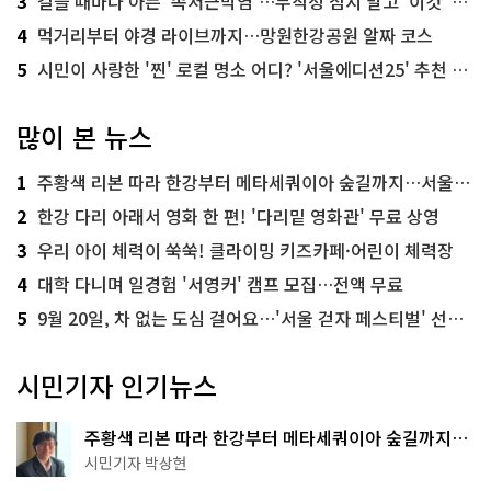
3
걸을 때마다 아픈 '족저근막염'…무작정 참지 말고 '이것' 해보세요!
4
먹거리부터 야경 라이브까지…망원한강공원 알짜 코스
5
시민이 사랑한 '찐' 로컬 명소 어디? '서울에디션25' 추천 코스
많이 본 뉴스
1
주황색 리본 따라 한강부터 메타세쿼이아 숲길까지…서울둘레길 15코스
2
한강 다리 아래서 영화 한 편! '다리밑 영화관' 무료 상영
3
우리 아이 체력이 쑥쑥! 클라이밍 키즈카페·어린이 체력장
4
대학 다니며 일경험 '서영커' 캠프 모집…전액 무료
5
9월 20일, 차 없는 도심 걸어요…'서울 걷자 페스티벌' 선착순 5천명
시민기자 인기뉴스
주황색 리본 따라 한강부터 메타세쿼이아 숲길까지…
서울둘레길 15코스
시민기자 박상현