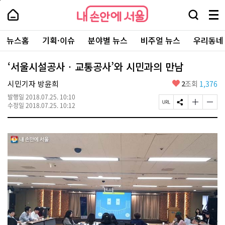
본
페
내
문
이
내
손
검
메
바
지
손
안
색
뉴
로
상
안
주
에
창
전
가
단
에
뉴스홈
기획·이슈
분야별 뉴스
비주얼 뉴스
우리동네
요
서
열
체
기
으
서
서
울
기
보
로
울
비
기
이
-
‘서울시설공사‧교통공사’와 시민과의 만남
스
동
서
바
울
좋
시민기자 방윤희
2
조회
1,376
로
시
아
가
대
발행일
2018.07.25. 10:10
요
기
페
S
글
글
표
수정일
2018.07.25. 10:12
이
N
자
자
소
지
S
크
크
통
U
공
기
기
포
R
유
크
작
털
L
하
게
게
복
기
변
변
사
경
경
하
하
기
기