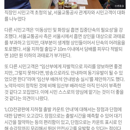
직장인 시민고객 초청의 날, 서울교통공사 관계자와 시민고객이 대화
를 나누었다
다른 시민고객은 ‘이동상인 및 화장실 흡연 집중단속의 필요성’을 강
조했다. 서울교통공사 측은 서울시에서 흡연 상인을 대상으로 과태료
를 부과하고 있지만, 대부분이 생계형 상인들이어서 단속의 어려움을
토로했다. 서울 지하철 출입구 10m 이내에서 담배를 피우다 적발되
면 10만 원 이하의 과태료가 부가된다.
또 다른 시민고객은 “임산부에게 자발적으로 자리를 양보하면 좋겠
지만, 그렇지 못하다면, 방송으로라도 안내하여 동기유발이 될 수 있
었으면 한다”라며 ‘임산부 배려석 안내방송 실시’를 제안하기도 했다.
노약자석이 정착된 것에 비해 임산부 배려석은 아직 인식이 부족한
것 같다고 꼬집었다. 이에 시민 스스로의 양심에 맡기는 것이 더 좋을
것 같다는 의견이 나왔다.
‘LCD전광판에 지하철 출발 카운트 안내’에 대해서는 장점과 단점에
대한 답변이 오고갔다. 장점으로는 출발시간을 예측할 수 있어 대기
시간을 절약하는 등의 편리함이 있고, 단점으로는 카운트 표시로 인
해 승강장까지 무리해서 뛰어 안전사고를 유발할 수 있다는 점이다.