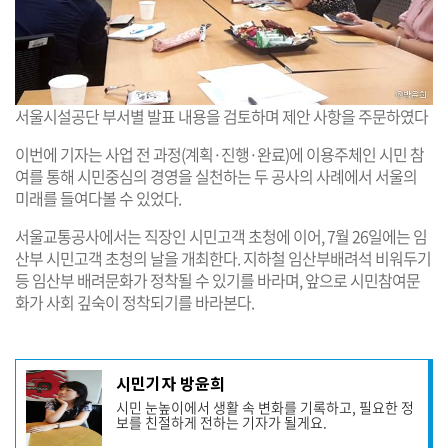
서울시설공단 부서별 발표 내용을 검토하며 제안 사항을 주문하였다
이번에 기자는 사업 전 과정(계획·진행·완료)에 이용주체인 시민 참
여를 통해 시민중심의 경영을 실천하는 두 공사의 사례에서 서울의
미래를 들여다볼 수 있었다.
서울교통공사에서는 직장인 시민고객 초청에 이어, 7월 26일에는 임
산부 시민고객 초청의 날을 개최한다. 지하철 임산부배려석 비워두기
등 임산부 배려문화가 정착될 수 있기를 바라며, 앞으로 시민참여문
화가 사회 깊숙이 정착되기를 바라본다.
기
시민기자 방윤희
사
시민 눈높이에서 생활 속 변화를 기록하고, 필요한 정
작
보를 친절하게 전하는 기자가 될게요.
성
자