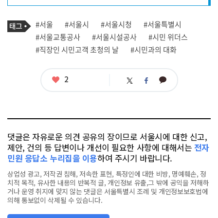
프
로
기
필
태
#서울
#서울시
#서울시청
#서울특별시
사
그
관
#서울교통공사
#서울시설공사
#시민 위더스
련
#직장인 시민고객 초청의 날
#시민과의 대화
태
그
좋
2
카
트
페
아
카
위
이
요
오
터
스
톡
북
댓글은 자유로운 의견 공유의 장이므로 서울시에 대한 신고,
제안, 건의 등 답변이나 개선이 필요한 사항에 대해서는
전자
민원 응답소 누리집을 이용
하여 주시기 바랍니다.
상업성 광고, 저작권 침해, 저속한 표현, 특정인에 대한 비방, 명예훼손, 정
치적 목적, 유사한 내용의 반복적 글, 개인정보 유출,그 밖에 공익을 저해하
거나 운영 취지에 맞지 않는 댓글은 서울특별시 조례 및 개인정보보호법에
의해 통보없이 삭제될 수 있습니다.