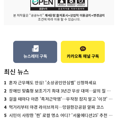
본 저작물은 "공공누리"
제4유형:출처표시+상업적 이용금지+변경금지
조건에 따라 이용 할 수 있습니다.
최신 뉴스
1
혼자 근무해도 안심! '소상공인안심벨' 신청하세요
2
장애인 맞춤형 보조기기 최대 3년간 무상 대여…삶의 질 높인다
3
걸을 때마다 아픈 '족저근막염'…무작정 참지 말고 '이것' 해보세요!
4
먹거리부터 야경 라이브까지…망원한강공원 알짜 코스
5
시민이 사랑한 '찐' 로컬 명소 어디? '서울에디션25' 추천 코스