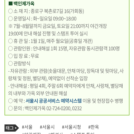
■ 백인제가옥
○ 소 재 지 : 종로구 북촌로7길 16(가회동)
○ 운영일시 : 화~일요일 09:00~18:00
※ 7월~8월말까지 금요일, 토요일 21:00까지 야간개장
19:00에 안내 해설 진행 및 스탬프 투어 실시
○ 휴 관 일 : 1월 1일, 매주 월요일(공휴일 개관)
○ 관람인원 : 안내해설 1회 15명, 자유관람 동시관람객 100명
○ 입 장 료 : 무료
○ 관람방식
- 자유관람 : 외부 관람(솟을대문, 안채 마당, 장독대 및 뒷마당, 사
랑채 및 정원, 별당채), 예약없이 선착순 입장
- 안내해설 : 평일 4회, 주말 6회 예약자에게 안채, 사랑채, 별당채
의 내부와 가옥 외부 안내원 해설
○ 예 약 :
서울시 공공서비스 예약시스템
이용 및 현장접수 병행
○ 문의 : 백인제가옥 02-724-0200, 0232
기
태
#서울
#서울시
#서울시청
#한옥
사
그
관