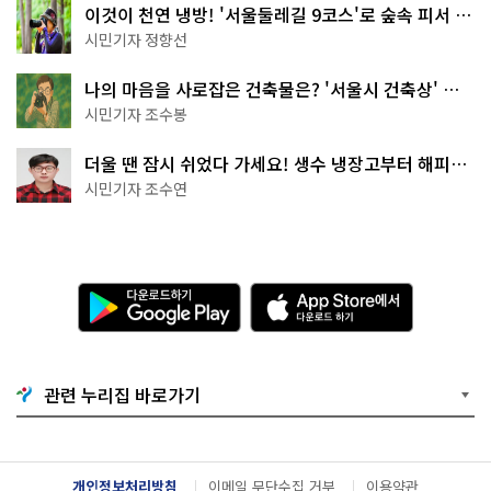
이것이 천연 냉방! '서울둘레길 9코스'로 숲속 피서 떠
나볼까
시민기자 정향선
나의 마음을 사로잡은 건축물은? '서울시 건축상' 수
상작 공개!
시민기자 조수봉
더울 땐 잠시 쉬었다 가세요! 생수 냉장고부터 해피소
·무더위쉼터까지
시민기자 조수연
다
A
운
p
로
p
드
S
하
t
기
o
관련 누리집 바로가기
G
r
o
e
o
에
g
서
l
다
개인정보처리방침
이메일 무단수집 거부
이용약관