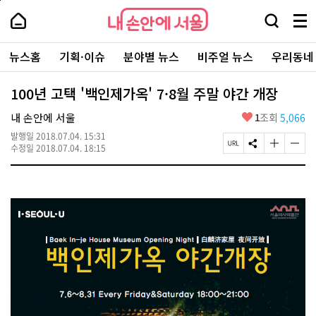
본
페
내
문
이
내
손
검
메
바
지
손
안
색
뉴
로
상
안
주
에
창
전
가
단
에
뉴스홈
기획·이슈
분야별 뉴스
비주얼 뉴스
우리동네
요
서
열
체
기
으
서
서
울
기
보
로
울
비
기
이
-
100년 고택 '백인제가옥' 7·8월 주말 야간 개장
스
동
서
바
울
좋
내 손안에 서울
1
조회
5,066
로
시
아
가
대
발행일
2018.07.04. 15:31
요
기
페
S
글
글
표
수정일
2018.07.04. 18:15
이
N
자
자
소
지
S
크
크
통
U
공
기
기
포
R
유
크
작
털
L
하
게
게
복
기
변
변
사
경
경
하
하
기
기