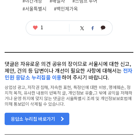
#야간개장
#해설사
#스탬프 투어
련
#서울특별시
#백인제가옥
태
그
좋
1
카
트
페
아
카
위
이
요
오
터
스
톡
북
댓글은 자유로운 의견 공유의 장이므로 서울시에 대한 신고,
제안, 건의 등 답변이나 개선이 필요한 사항에 대해서는
전자
민원 응답소 누리집을 이용
하여 주시기 바랍니다.
상업성 광고, 저작권 침해, 저속한 표현, 특정인에 대한 비방, 명예훼손, 정
치적 목적, 유사한 내용의 반복적 글, 개인정보 유출,그 밖에 공익을 저해하
거나 운영 취지에 맞지 않는 댓글은 서울특별시 조례 및 개인정보보호법에
의해 통보없이 삭제될 수 있습니다.
응답소 누리집 바로가기