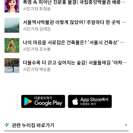
폭염 속 피어난 진분홍 물결! 국립중앙박물관 배롱나
무 명소
시민기자 최정윤
서울역사박물관 이렇게 많았어? 주말마다 한 곳씩 떠
나는 역사 산책
시민기자 김대진
나의 마음을 사로잡은 건축물은? '서울시 건축상' 수
상작 공개!
시민기자 조수봉
더울수록 더 걷고 싶어지는 숲길! 서울둘레길 '아차산
코스'
시민기자 백승훈
다
A
운
p
로
p
드
S
하
t
기
o
관련 누리집 바로가기
G
r
o
e