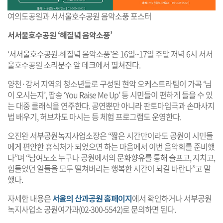
여의도공원과 서서울호수공원 음악소풍 포스터
서서울호수공원 ‘해질녘 음악소풍’
‘서서울호수공원-해질녘 음악소풍’은 16일~17일 주말 저녁 6시 서서
울호수공원 소리분수 앞 데크에서 펼쳐진다.
양천·강서 지역의 청소년들로 구성된 현악 오케스트라팀이 가곡 ‘님
이 오시는지’, 팝송 ‘You Raise Me Up’ 등 시민들이 편하게 들을 수 있
는 대중 클래식을 연주한다. 공연뿐만 아니라 판토마임극과 손마사지
법 배우기, 허브차도 마시는 등 체험 프로그램도 운영한다.
오진완 서부공원녹지사업소장은 “짧은 시간만이라도 공원이 시민들
에게 편안한 휴식처가 되었으면 하는 마음에서 이번 음악회를 준비했
다”며 “남여노소 누구나 공원에서의 문화향유를 통해 슬프고, 지치고,
힘들었던 일들을 모두 떨쳐버리는 행복한 시간이 되길 바란다”고 말
했다.
자세한 내용은
서울의 산과공원 홈페이지
에서 확인하거나 서부공원
녹지사업소 공원여가과(02-300-5542)로 문의하면 된다.