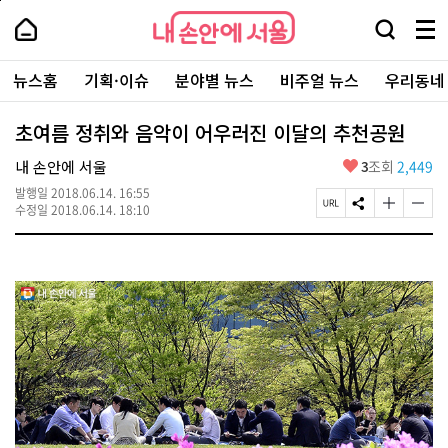
본
페
내
문
이
내
손
검
메
바
지
손
안
색
뉴
로
상
안
주
에
창
전
가
단
에
뉴스홈
기획·이슈
분야별 뉴스
비주얼 뉴스
우리동네
요
서
열
체
기
으
서
서
울
기
보
로
울
비
기
이
-
초여름 정취와 음악이 어우러진 이달의 추천공원
스
동
서
바
울
좋
내 손안에 서울
3
조회
2,449
로
시
아
가
대
발행일
2018.06.14. 16:55
요
기
페
S
글
글
표
수정일
2018.06.14. 18:10
이
N
자
자
소
지
S
크
크
통
U
공
기
기
포
R
유
크
작
털
L
하
게
게
복
기
변
변
사
경
경
하
하
기
기