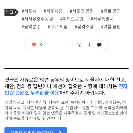
기
태
#서울시
#서울시청
#서울의 공원
#무료 공연
사
그
관
#서서울호수공원
#여의도공원
#서울특별시
련
#음악분수
#무료 체험
#음악소풍
#여름 공원
태
그
좋
3
카
트
페
아
카
위
이
요
오
터
스
톡
북
댓글은 자유로운 의견 공유의 장이므로 서울시에 대한 신고,
제안, 건의 등 답변이나 개선이 필요한 사항에 대해서는
전자
민원 응답소 누리집을 이용
하여 주시기 바랍니다.
상업성 광고, 저작권 침해, 저속한 표현, 특정인에 대한 비방, 명예훼손, 정
치적 목적, 유사한 내용의 반복적 글, 개인정보 유출,그 밖에 공익을 저해하
거나 운영 취지에 맞지 않는 댓글은 서울특별시 조례 및 개인정보보호법에
의해 통보없이 삭제될 수 있습니다.
응답소 누리집 바로가기