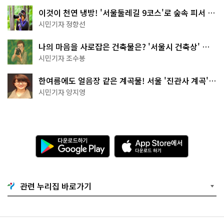
이것이 천연 냉방! '서울둘레길 9코스'로 숲속 피서 떠
나볼까
시민기자 정향선
나의 마음을 사로잡은 건축물은? '서울시 건축상' 수
상작 공개!
시민기자 조수봉
한여름에도 얼음장 같은 계곡물! 서울 '진관사 계곡'이
천국이네~
시민기자 양지영
다
A
운
p
로
p
드
S
하
t
기
o
관련 누리집 바로가기
G
r
o
e
o
에
g
서
l
다