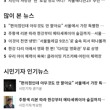
5
시민이 사랑한 '찐' 로컬 명소 어디? '서울에디션25' 추천 코스
많이 본 뉴스
1
"편의점인데 아무것도 안 팔아요" 서울에서 가장 특별한 편의점의 정체
2
주황색 리본 따라 한강부터 메타세쿼이아 숲길까지…서울둘레길 15코스
3
이것이 천연 냉방! '서울둘레길 9코스'로 숲속 피서 떠나볼까
4
한강 다리 아래서 영화 한 편! '다리밑 영화관' 무료 상영
5
우리 아이 체력이 쑥쑥! 클라이밍 키즈카페·어린이 체력장
시민기자 인기뉴스
"편의점인데 아무것도 안 팔아요" 서울에서 가장 특별
한 편의점의 정체
시민기자 권기윤
주황색 리본 따라 한강부터 메타세쿼이아 숲길까지…
서울둘레길 15코스
시민기자 박상현