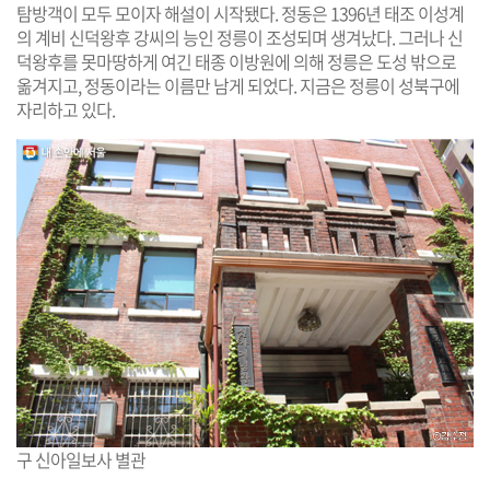
탐방객이 모두 모이자 해설이 시작됐다. 정동은 1396년 태조 이성계
의 계비 신덕왕후 강씨의 능인 정릉이 조성되며 생겨났다. 그러나 신
덕왕후를 못마땅하게 여긴 태종 이방원에 의해 정릉은 도성 밖으로
옮겨지고, 정동이라는 이름만 남게 되었다. 지금은 정릉이 성북구에
자리하고 있다.
구 신아일보사 별관