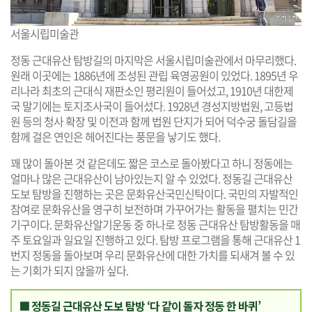
서울시립미술관
정동 근대유산 탐방길의 마지막은 서울시립미술관에서 마무리했다.
원래 이곳에는 1886년에 조성된 관립 육영공원이 있었다. 1895년 우
리나라 최초의 근대식 재판소인 평리원이 들어섰고, 1910년 대한제
국 말기에는 토지조사국이 들어섰다. 1928년 경성지방법원, 고등법
원 등의 청사 확장 및 이전과 함께 법원 단지가 되어 덕수궁 돌담길을
함께 걸은 연인은 헤어진다는 풍문을 낳기도 했다.
꽤 많이 돌아본 것 같은데도 짧은 코스로 돌아봤다고 하니 정동에는
얼마나 많은 근대유산이 남아있는지 알 수 있었다. 정동길 근대유산
도보 탐방을 진행하는 곳은 문화유산국민신탁이다. 국민의 자발적인
참여로 문화유산을 영구히 보전하며 가꾸어가는 활동을 펼치는 민간
기구이다. 문화유산알기운동 중 하나로 정동 근대유산 탐방활동을 매
주 토요일과 일요일 진행하고 있다. 탐방 프로그램을 통해 근대유산 1
번지 정동을 돌아보며 우리 문화유산에 대한 가치를 되새겨 볼 수 있
는 기회가 되지 않을까 싶다.
■ 정동길 근대유산 도보 탐방 ‘다 같이 돌자 정동 한 바퀴’