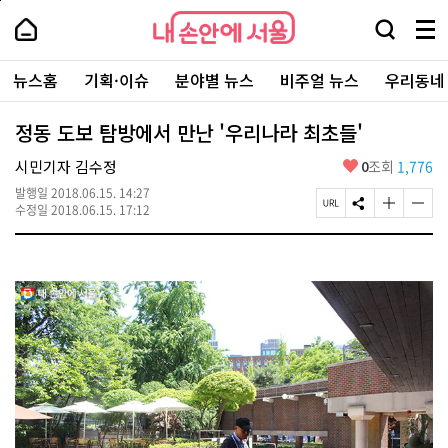
본
페
내
문
이
내
손
검
메
바
지
손
안
색
뉴
로
상
안
주
에
창
전
가
단
에
뉴스홈
기획·이슈
분야별 뉴스
비주얼 뉴스
우리동네
요
서
열
체
기
으
서
서
울
기
보
로
울
비
기
이
-
정동 도보 탐방에서 만난 '우리나라 최초들'
스
동
서
바
울
좋
시민기자 김수정
0
조회
1,776
로
시
아
가
대
발행일
2018.06.15. 14:27
요
기
페
S
글
글
표
수정일
2018.06.15. 17:12
이
N
자
자
소
지
S
크
크
통
U
공
기
기
포
R
유
크
작
털
L
하
게
게
복
기
변
변
사
경
경
하
하
기
기