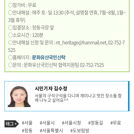
○참가비 : 무료
○안내해설 : 매주 토·일 13:30 (추석, 설명절 연휴, 7월~8월, 1월~
3월 휴무)
○집결장소 : 정동극장 앞
○소요시간 : 120분
○안내해설 신청 및 문의 : nt_heritage@hanmail.net, 02-752-7
525
○홈페이지 :
문화유산국민신탁
○문의 : 문화유산국민신탁 협력지원팀 02-752-7525
기
시민기자 김수정
사
서울의 구석구석을 다니며 재미나고 멋진 장소들 함
작
께 나누고 싶어요^^
성
자
프
로
기
필
태
#서울
#서울시
#서울시청
#정동길
#무료
사
그
관
#정동
#서울특별시
#도보탐방