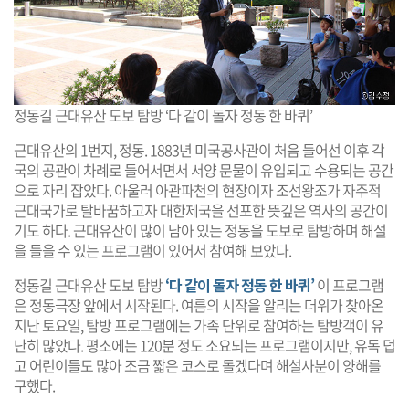
정동길 근대유산 도보 탐방 ‘다 같이 돌자 정동 한 바퀴’
근대유산의 1번지, 정동. 1883년 미국공사관이 처음 들어선 이후 각
국의 공관이 차례로 들어서면서 서양 문물이 유입되고 수용되는 공간
으로 자리 잡았다. 아울러 아관파천의 현장이자 조선왕조가 자주적
근대국가로 탈바꿈하고자 대한제국을 선포한 뜻깊은 역사의 공간이
기도 하다. 근대유산이 많이 남아 있는 정동을 도보로 탐방하며 해설
을 들을 수 있는 프로그램이 있어서 참여해 보았다.
정동길 근대유산 도보 탐방
‘다 같이 돌자 정동 한 바퀴’
이 프로그램
은 정동극장 앞에서 시작된다. 여름의 시작을 알리는 더위가 찾아온
지난 토요일, 탐방 프로그램에는 가족 단위로 참여하는 탐방객이 유
난히 많았다. 평소에는 120분 정도 소요되는 프로그램이지만, 유독 덥
고 어린이들도 많아 조금 짧은 코스로 돌겠다며 해설사분이 양해를
구했다.