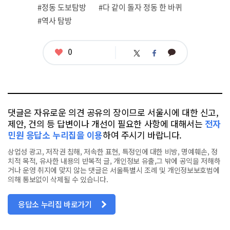
련
#정동 도보탐방
#다 같이 돌자 정동 한 바퀴
태
그
#역사 탐방
좋
0
카
트
페
아
카
위
이
요
오
터
스
톡
북
댓글은 자유로운 의견 공유의 장이므로 서울시에 대한 신고,
제안, 건의 등 답변이나 개선이 필요한 사항에 대해서는
전자
민원 응답소 누리집을 이용
하여 주시기 바랍니다.
상업성 광고, 저작권 침해, 저속한 표현, 특정인에 대한 비방, 명예훼손, 정
치적 목적, 유사한 내용의 반복적 글, 개인정보 유출,그 밖에 공익을 저해하
거나 운영 취지에 맞지 않는 댓글은 서울특별시 조례 및 개인정보보호법에
의해 통보없이 삭제될 수 있습니다.
응답소 누리집 바로가기