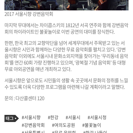
2017 서울시향 강변음악회
마지막 무대에서는 차이콥스키의 1812년 서곡 연주와 함께 강변음악
회의 하이라이트인 불꽃놀이로 이번 공연의 대미를 장식한다.
한편, 한국 최고의 교향악단을 넘어 세계무대에서 주목받고 있는 서
울시향은 시민과 함께하는 다양한 무료 음악회를 펼치고 있다. ‘강변
음악회’ 이외에도 서울시내 문화소외지역을 찾아가는 ‘우리동네 음악
회’를 연간 60회 가량 진행하고 있으며, ‘광복절 기념 음악회’ 등 대형
무료 야외공연을 매년 개최하고 있다.
서울시향은 앞으로도 시민들의 생활 속 곳곳에서 문화의 정취를 느낄
수 있도록 더욱 다양한 프로그램을 마련해 나갈 계획이라고 말했다.
문의 : 다산콜센터 120
기
태
#서울시향
#한강
#서울시
#서울시청
사
그
관
#강변음악회
#여의도공원
#불꽃놀이
련
#서울특별시
#무료 음악회
#한강 나들이