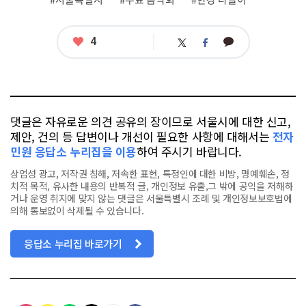
태
그
좋
4
카
트
페
아
카
위
이
요
오
터
스
톡
북
댓글은 자유로운 의견 공유의 장이므로 서울시에 대한 신고,
제안, 건의 등 답변이나 개선이 필요한 사항에 대해서는
전자
민원 응답소 누리집을 이용
하여 주시기 바랍니다.
상업성 광고, 저작권 침해, 저속한 표현, 특정인에 대한 비방, 명예훼손, 정
치적 목적, 유사한 내용의 반복적 글, 개인정보 유출,그 밖에 공익을 저해하
거나 운영 취지에 맞지 않는 댓글은 서울특별시 조례 및 개인정보보호법에
의해 통보없이 삭제될 수 있습니다.
응답소 누리집 바로가기