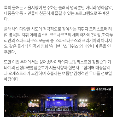
특히 올해는 서울시향이 연주하는 클래식 명곡뿐만 아니라 영화음악,
대중음악 등 시민들이 친근하게 즐길 수 있는 프로그램으로 꾸며진
다.
클래식의 다양한 시도에 적극적으로 참여하는 지휘자 크리스토퍼 리
(이병욱)의 지휘 아래 림스키 코르사코프의 세헤라자데 3악장, 하차투
리안의 스파르타쿠스 모음곡 중 '스파르타쿠스와 프리기아의 아다지
오' 같은 클래식 명곡과 영화 ‘슈퍼맨’, ‘스타워즈’의 메인테마 등을 연
주한다.
또한 이번 무대에서는 싱어송라이터이자 보컬리스트인 장필순과 기
타계의 신성(神聖) 함춘호가 서울시향과 협연자로 함께해 대중음악
과 오케스트라가 교감하며 호흡하는 여름밤 감성적인 무대를 선보일
예정이다.