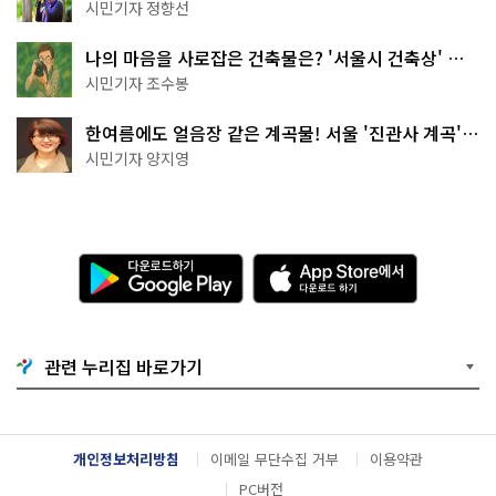
나볼까
시민기자 정향선
나의 마음을 사로잡은 건축물은? '서울시 건축상' 수
상작 공개!
시민기자 조수봉
한여름에도 얼음장 같은 계곡물! 서울 '진관사 계곡'이
천국이네~
시민기자 양지영
다
A
운
p
로
p
드
S
하
t
기
o
관련 누리집 바로가기
G
r
o
e
o
에
g
서
l
다
개인정보처리방침
이메일 무단수집 거부
이용약관
e
운
P
로
PC버전