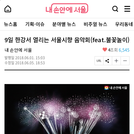
본
페
내
문
이
내
손
검
메
바
지
손
안
색
뉴
로
상
안
주
에
창
전
가
단
에
뉴스홈
기획·이슈
분야별 뉴스
비주얼 뉴스
우리동네
요
서
열
체
기
으
서
서
울
기
보
로
울
비
기
이
-
9일 한강서 열리는 서울시향 음악회(feat.불꽃놀이)
스
동
서
바
울
좋
내 손안에 서울
4
조회
6,545
로
시
아
가
대
발행일
2018.06.01. 15:03
요
기
페
S
글
글
표
수정일
2018.06.05. 18:53
이
N
자
자
소
지
S
크
크
통
U
공
기
기
포
R
유
크
작
털
L
하
게
게
복
기
변
변
사
경
경
하
하
기
기