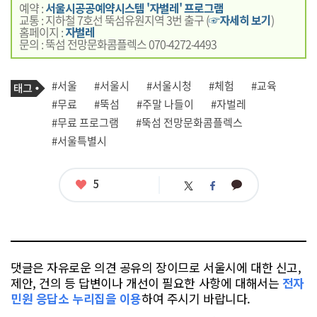
예약 :
서울시공공예약시스템 '자벌레' 프로그램
교통 : 지하철 7호선 뚝섬유원지역 3번 출구 (
☞자세히 보기
)
홈페이지 :
자벌레
문의 : 뚝섬 전망문화콤플렉스 070-4272-4493
기
태
#서울
#서울시
#서울시청
#체험
#교육
사
그
관
#무료
#뚝섬
#주말 나들이
#자벌레
련
#무료 프로그램
#뚝섬 전망문화콤플렉스
태
그
#서울특별시
좋
5
카
트
페
아
카
위
이
요
오
터
스
톡
북
댓글은 자유로운 의견 공유의 장이므로 서울시에 대한 신고,
제안, 건의 등 답변이나 개선이 필요한 사항에 대해서는
전자
민원 응답소 누리집을 이용
하여 주시기 바랍니다.