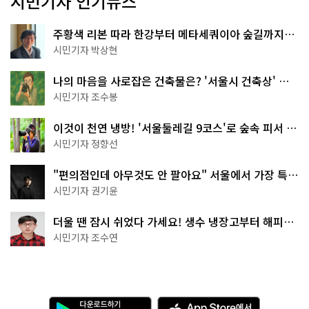
시민기자 인기뉴스
주황색 리본 따라 한강부터 메타세쿼이아 숲길까지…
서울둘레길 15코스
시민기자 박상현
나의 마음을 사로잡은 건축물은? '서울시 건축상' 수
상작 공개!
시민기자 조수봉
이것이 천연 냉방! '서울둘레길 9코스'로 숲속 피서 떠
나볼까
시민기자 정향선
"편의점인데 아무것도 안 팔아요" 서울에서 가장 특별
한 편의점의 정체
시민기자 권기윤
더울 땐 잠시 쉬었다 가세요! 생수 냉장고부터 해피소
·무더위쉼터까지
시민기자 조수연
다
A