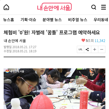
본
페
내
문
이
내
손
검
메
바
지
손
안
색
뉴
로
상
안
주
에
창
전
가
단
에
뉴스홈
기획·이슈
분야별 뉴스
비주얼 뉴스
우리동네
요
서
열
체
기
으
서
서
울
기
보
로
울
비
기
이
-
체험비 '0'원! 자벌레 '꿈틀' 프로그램 예약하세요
스
동
서
바
울
좋
내 손안에 서울
5
조회
11,342
로
시
아
가
대
발행일
2018.05.21. 17:27
요
기
페
S
글
글
표
수정일
2018.05.21. 18:19
이
N
자
자
소
지
S
크
크
통
U
공
기
기
포
R
유
크
작
털
L
하
게
게
복
기
변
변
사
경
경
하
하
기
기