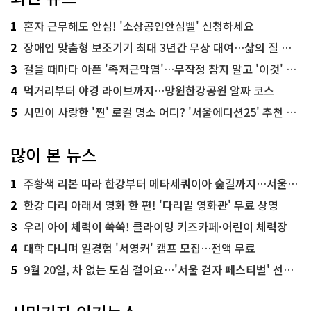
1
혼자 근무해도 안심! '소상공인안심벨' 신청하세요
2
장애인 맞춤형 보조기기 최대 3년간 무상 대여…삶의 질 높인다
3
걸을 때마다 아픈 '족저근막염'…무작정 참지 말고 '이것' 해보세요!
4
먹거리부터 야경 라이브까지…망원한강공원 알짜 코스
5
시민이 사랑한 '찐' 로컬 명소 어디? '서울에디션25' 추천 코스
많이 본 뉴스
1
주황색 리본 따라 한강부터 메타세쿼이아 숲길까지…서울둘레길 15코스
2
한강 다리 아래서 영화 한 편! '다리밑 영화관' 무료 상영
3
우리 아이 체력이 쑥쑥! 클라이밍 키즈카페·어린이 체력장
4
대학 다니며 일경험 '서영커' 캠프 모집…전액 무료
5
9월 20일, 차 없는 도심 걸어요…'서울 걷자 페스티벌' 선착순 5천명