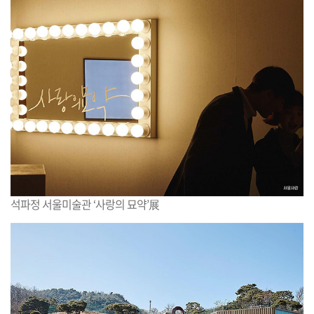
석파정 서울미술관 ‘사랑의 묘약’展