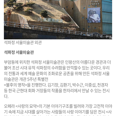
석파정 서울미술관 외관
석파정 서울미술관
부암동에 위치한 석파정 서울미술관은 인왕산의 아름다운 경관과 더
불어 조선 시대 유적 석파정의 수려함을 만끽할수 있는 곳이다. 우리
의 전통과 세계 예술 문화의 조화로운 공존을 위해 만든 석파정 서울
미술관은 개관 5주년 특별전
<불후의 명작>을 진행한다. 김기창, 김환기, 박수근, 이중섭, 천경자
등 한국 근현대 회화 거장들의 작품을 한자리에서 만날 수 있는 전시
다.
오페라 <사랑의 묘약>의 기본 이야기구조를 빌려와 가장 고전적 이야
기 속에 지금 시대를 살아가는 사람들의 사랑 이야기를 담은 전시 <사