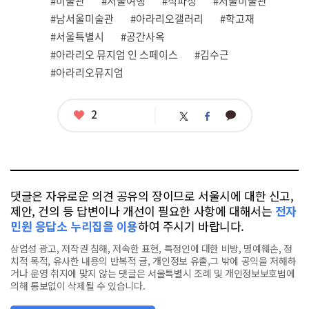
#미술관
#서울여행
#석파정
#서울미술관
태
그
#남서울미술관
#아라리오갤러리
#학고재
#서울특별시
#공간사옥
#아라리오 뮤지엄 인 스페이스
#김수근
#아라리오뮤지엄
좋
2
카
트
페
아
카
위
이
요
오
터
스
톡
북
댓글은 자유로운 의견 공유의 장이므로 서울시에 대한 신고,
제안, 건의 등 답변이나 개선이 필요한 사항에 대해서는
전자
민원 응답소 누리집을 이용
하여 주시기 바랍니다.
상업성 광고, 저작권 침해, 저속한 표현, 특정인에 대한 비방, 명예훼손, 정
치적 목적, 유사한 내용의 반복적 글, 개인정보 유출,그 밖에 공익을 저해하
거나 운영 취지에 맞지 않는 댓글은 서울특별시 조례 및 개인정보보호법에
의해 통보없이 삭제될 수 있습니다.