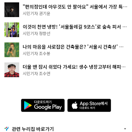
"편의점인데 아무것도 안 팔아요" 서울에서 가장 특별
한 편의점의 정체
시민기자 권기윤
이것이 천연 냉방! '서울둘레길 9코스'로 숲속 피서 떠
나볼까
시민기자 정향선
나의 마음을 사로잡은 건축물은? '서울시 건축상' 수
상작 공개!
시민기자 조수봉
더울 땐 잠시 쉬었다 가세요! 생수 냉장고부터 해피소
·무더위쉼터까지
시민기자 조수연
다
A
운
p
로
p
드
S
하
t
기
o
관련 누리집 바로가기
G
r