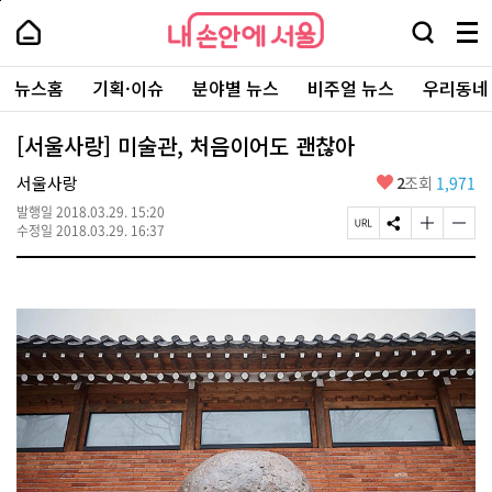
본
페
내
문
이
내
손
검
메
바
지
손
안
색
뉴
로
상
안
주
에
창
전
가
단
에
뉴스홈
기획·이슈
분야별 뉴스
비주얼 뉴스
우리동네
요
서
열
체
기
으
서
서
울
기
보
로
울
비
기
이
-
[서울사랑] 미술관, 처음이어도 괜찮아
스
동
서
바
울
좋
서울사랑
2
조회
1,971
로
시
아
가
대
발행일
2018.03.29. 15:20
요
기
페
S
글
글
표
수정일
2018.03.29. 16:37
이
N
자
자
소
지
S
크
크
통
U
공
기
기
포
R
유
크
작
털
L
하
게
게
복
기
변
변
사
경
경
하
하
기
기