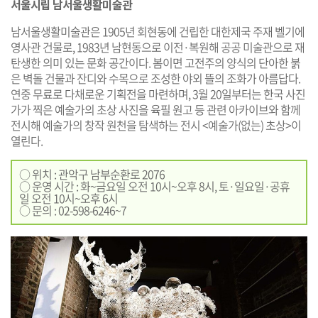
서울시립 남서울생활미술관
남서울생활미술관은 1905년 회현동에 건립한 대한제국 주재 벨기에
영사관 건물로, 1983년 남현동으로 이전·복원해 공공 미술관으로 재
탄생한 의미 있는 문화 공간이다. 봄이면 고전주의 양식의 단아한 붉
은 벽돌 건물과 잔디와 수목으로 조성한 야외 뜰의 조화가 아름답다.
연중 무료로 다채로운 기획전을 마련하며, 3월 20일부터는 한국 사진
가가 찍은 예술가의 초상 사진을 육필 원고 등 관련 아카이브와 함께
전시해 예술가의 창작 원천을 탐색하는 전시 <예술가(없는) 초상>이
열린다.
○ 위치 : 관악구 남부순환로 2076
○ 운영 시간 : 화~금요일 오전 10시~오후 8시, 토·일요일·공휴
일 오전 10시~오후 6시
○ 문의 : 02-598-6246~7