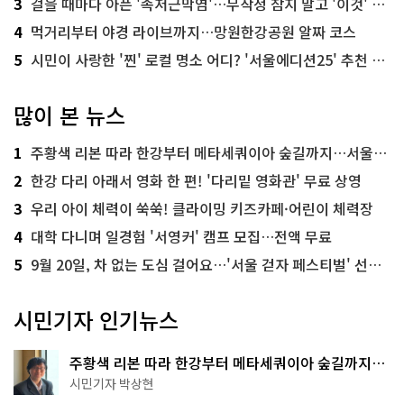
3
걸을 때마다 아픈 '족저근막염'…무작정 참지 말고 '이것' 해보세요!
4
먹거리부터 야경 라이브까지…망원한강공원 알짜 코스
5
시민이 사랑한 '찐' 로컬 명소 어디? '서울에디션25' 추천 코스
많이 본 뉴스
1
주황색 리본 따라 한강부터 메타세쿼이아 숲길까지…서울둘레길 15코스
2
한강 다리 아래서 영화 한 편! '다리밑 영화관' 무료 상영
3
우리 아이 체력이 쑥쑥! 클라이밍 키즈카페·어린이 체력장
4
대학 다니며 일경험 '서영커' 캠프 모집…전액 무료
5
9월 20일, 차 없는 도심 걸어요…'서울 걷자 페스티벌' 선착순 5천명
시민기자 인기뉴스
주황색 리본 따라 한강부터 메타세쿼이아 숲길까지…
서울둘레길 15코스
시민기자 박상현