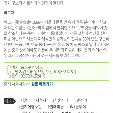
작가 구보타 히로지의 개인전이 열린다
학고재
학고재(學古齋)는 1988년 서울에 문을 연 유서 깊은 갤러리다. 학고
재라는 이름은 <논어>의 이념에서 발췌한 것으로, ‘옛것을 배워 새것
을 창조한다’는 뜻이다. 이런 이름에 걸맞게 전통 철학과 정신을 현대
미술 어법으로 새롭게 재해석한 예술가들의 전시를 30여 년간 꾸준히
선보이는 중이며, 이를 통해 ‘동서양의 소통’에도 힘쓰고 있다. 2013년
에는 중국 상하이에도 개관해 두 나라의 미술이 세계 문화 속에서 어
우러지고 성장해가는 새로운 시도를 보여주고 있다.
○ 위치 : 종로구 삼청로 50
○ 운영 시간 : 화~일요일 오전 10시~오후 6시
○ 문의 : 02-720-1524~6
출처 서울사랑
☞ 원문 바로가기
기
태
#서울
#서울시
#서울시청
#갤러리
사
그
관
#벨기에영사관
#현대미술
#서울투어
련