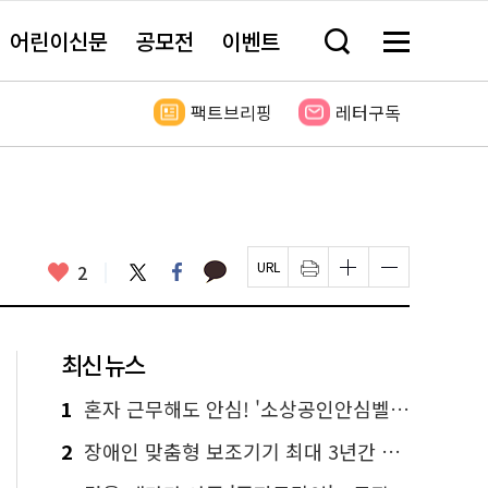
어린이신문
공모전
이벤트
검
메
색
뉴
창
전
열
체
팩트브리핑
레터구독
기
보
기
카
좋
트
페
2
페
인
글
글
카
위
이
아
이
쇄
자
자
오
터
스
요
지
하
크
크
톡
북
U
기
기
기
R
새
크
작
L
창
게
게
최신 뉴스
복
열
변
변
사
림
경
경
하
하
1
혼자 근무해도 안심! '소상공인안심벨' 신청하세요
기
기
2
장애인 맞춤형 보조기기 최대 3년간 무상 대여…삶의 질 높인다