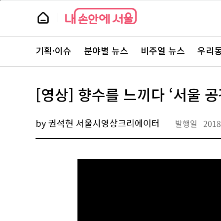
본
페
문
이
뉴
바
지
스
로
상
룸
가
단
뉴
기
으
스
로
기획·이슈
분야별 뉴스
비주얼 뉴스
우리동
주
이
요
동
서
비
스
[영상] 향수를 느끼다 ‘서울 공
바
로
가
기
by 권석현 서울시영상크리에이터
발행일
2018