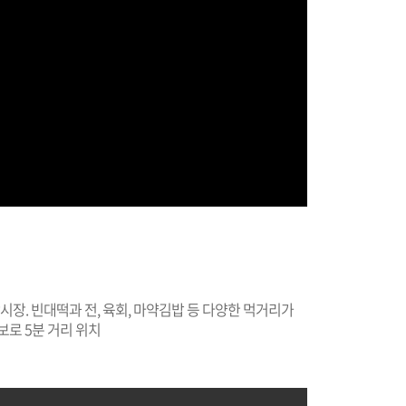
시장. 빈대떡과 전, 육회, 마약김밥 등 다양한 먹거리가
보로 5분 거리 위치