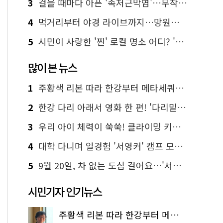
3
걸을 때마다 아픈 '족저근막염'…무작정 참지 말고 '이것' 해보세요!
4
먹거리부터 야경 라이브까지…망원한강공원 알짜 코스
5
시민이 사랑한 '찐' 로컬 명소 어디? '서울에디션25' 추천 코스
많이 본 뉴스
1
주황색 리본 따라 한강부터 메타세쿼이아 숲길까지…서울둘레길 15코스
2
한강 다리 아래서 영화 한 편! '다리밑 영화관' 무료 상영
3
우리 아이 체력이 쑥쑥! 클라이밍 키즈카페·어린이 체력장
4
대학 다니며 일경험 '서영커' 캠프 모집…전액 무료
5
9월 20일, 차 없는 도심 걸어요…'서울 걷자 페스티벌' 선착순 5천명
시민기자 인기뉴스
주황색 리본 따라 한강부터 메타세쿼이아 숲길까지…서울둘레길 15코스