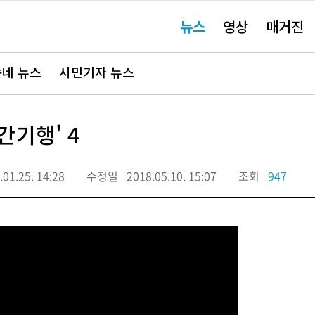
주
뉴스
영상
매거진
요
서
비
스
바
네 뉴스
시민기자 뉴스
로
가
기"
간기행' 4
.01.25. 14:28
수정일
2018.05.10. 15:07
조회
947