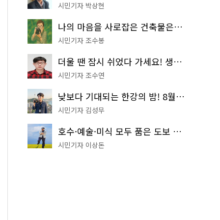
시민기자 박상현
나의 마음을 사로잡은 건축물은? '서울시 건축상' 수상작 공개!
시민기자 조수봉
더울 땐 잠시 쉬었다 가세요! 생수 냉장고부터 해피소·무더위쉼터까지
시민기자 조수연
낮보다 기대되는 한강의 밤! 8월 한정 무료 '한강 밤핑' 예약은?
시민기자 김성무
호수·예술·미식 모두 품은 도보 코스! 서울식물원~LG아트센터~마곡테라스거리
시민기자 이상돈