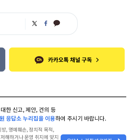
카
트
페
카
위
이
오
터
스
톡
북
한 신고, 제안, 건의 등
원 응답소 누리집을 이용
하여 주시기 바랍니다.
방, 명예훼손, 정치적 목적,
을 저해하거나 운영 취지에 맞지