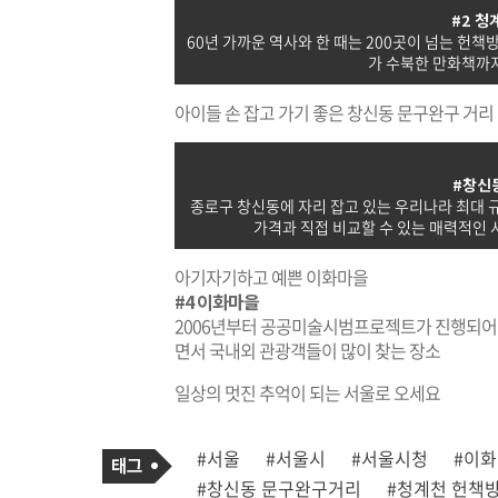
#2 청
60년 가까운 역사와 한 때는 200곳이 넘는 헌책
가 수북한 만화책까지
아이들 손 잡고 가기 좋은 창신동 문구완구 거리
#창신
종로구 창신동에 자리 잡고 있는 우리나라 최대 규
가격과 직접 비교할 수 있는 매력적인 시
아기자기하고 예쁜 이화마을
#4 이화마을
2006년부터 공공미술시범프로젝트가 진행되어
면서 국내외 관광객들이 많이 찾는 장소
일상의 멋진 추억이 되는 서울로 오세요
기
태
#서울
#서울시
#서울시청
#이
사
그
관
#창신동 문구완구거리
#청계천 헌책
련