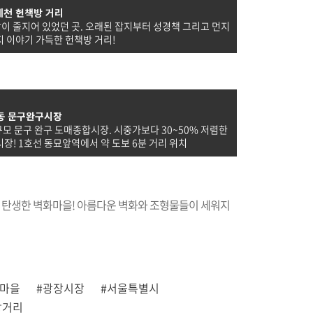
계천 헌책방 거리
방이 줄지어 있었던 곳. 오래된 잡지부터 성경책 그리고 먼지
 이야기 가득한 헌책방 거리!
동 문구완구시장
모 문구 완구 도매종합시장. 시중가보다 30~50% 저렴한
장! 1호선 동묘앞역에서 약 도보 6분 거리 위치
 탄생한 벽화마을! 아름다운 벽화와 조형물들이 세워지
화마을
#광장시장
#서울특별시
방거리