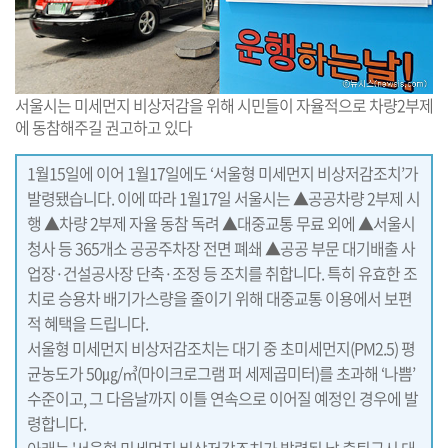
서울시는 미세먼지 비상저감을 위해 시민들이 자율적으로 차량2부제
에 동참해주길 권고하고 있다
1월15일에 이어 1월17일에도 ‘서울형 미세먼지 비상저감조치’가
발령됐습니다. 이에 따라 1월17일 서울시는 ▲공공차량 2부제 시
행 ▲차량 2부제 자율 동참 독려 ▲대중교통 무료 외에 ▲서울시
청사 등 365개소 공공주차장 전면 폐쇄 ▲공공 부문 대기배출 사
업장·건설공사장 단축·조정 등 조치를 취합니다. 특히 유효한 조
치로 승용차 배기가스량을 줄이기 위해 대중교통 이용에서 보편
적 혜택을 드립니다.
서울형 미세먼지 비상저감조치는 대기 중 초미세먼지(PM2.5) 평
균농도가 50㎍/㎥(마이크로그램 퍼 세제곱미터)를 초과해 ‘나쁨’
수준이고, 그 다음날까지 이틀 연속으로 이어질 예정인 경우에 발
령합니다.
아래는 '서울형 미세먼지 비상저감조치가 발령된 날 출퇴근시 대