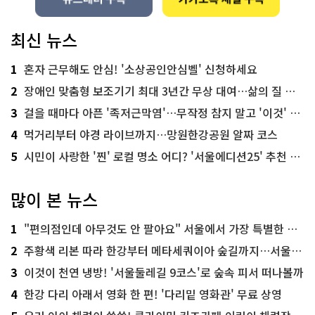
최신 뉴스
1
혼자 근무해도 안심! '소상공인안심벨' 신청하세요
2
장애인 맞춤형 보조기기 최대 3년간 무상 대여…삶의 질 높인다
3
걸을 때마다 아픈 '족저근막염'…무작정 참지 말고 '이것' 해보세요!
4
먹거리부터 야경 라이브까지…망원한강공원 알짜 코스
5
시민이 사랑한 '찐' 로컬 명소 어디? '서울에디션25' 추천 코스
많이 본 뉴스
1
"편의점인데 아무것도 안 팔아요" 서울에서 가장 특별한 편의점의 정체
2
주황색 리본 따라 한강부터 메타세쿼이아 숲길까지…서울둘레길 15코스
3
이것이 천연 냉방! '서울둘레길 9코스'로 숲속 피서 떠나볼까
4
한강 다리 아래서 영화 한 편! '다리밑 영화관' 무료 상영