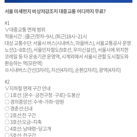
서울 미세먼지 비상저감조치 대중교통 어디까지 무료?
#1
∨대중교통 면제 범위
적용시간 : (출근)첫차~9시, (퇴근)18시~21시
대상 교통수단: 서울시 버스(시내버스, 마을버스), 서울교통공사 운영
노선(1~8호선), 서울민자철도(9호선, 우이신설선), 서울시에 위치한
코레일 등 타 운송기관 운영역, 시계외에서 서울시 관할 도시철도와
환승하는 역(모란역)
※시내버스:간선(3자리), 지선(4자리), 순환(2자리), 광역(4자리)
#2
∨지하철 면제 구간 안내
○ 1호선: [온수·금천구청·구로]~도봉산
○ 경의중앙선: 수색~가좌~양원
○ 경춘선:신내
○ 2호선:전 구간
○ 3호선:오금~지축
○ 4호선: 남태령~당고개
○ 5호선: 전구간