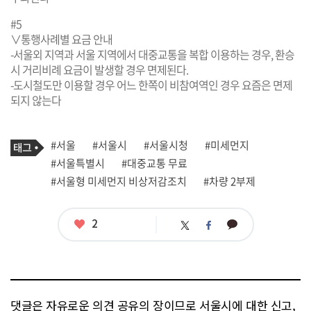
#5
∨통행사례별 요금 안내
-서울외 지역과 서울 지역에서 대중교통을 복합 이용하는 경우, 환승
시 거리비례 요금이 발생할 경우 면제된다.
-도시철도만 이용할 경우 어느 한쪽이 비참여역인 경우 요즘은 면제
되지 않는다
기
태
#서울
#서울시
#서울시청
#미세먼지
사
그
관
#서울특별시
#대중교통 무료
련
#서울형 미세먼지 비상저감조치
#차량 2부제
태
그
좋
2
카
트
페
아
카
위
이
요
오
터
스
톡
북
댓글은 자유로운 의견 공유의 장이므로 서울시에 대한 신고,