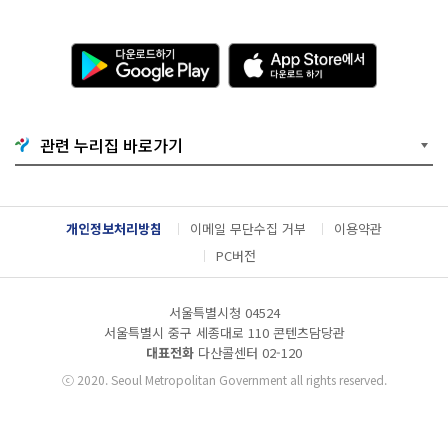
다
A
운
p
로
p
드
S
하
t
기
o
관련 누리집 바로가기
G
r
o
e
o
에
g
서
l
다
개인정보처리방침
이메일 무단수집 거부
이용약관
e
운
P
로
PC버전
l
드
a
하
y
기
서울특별시청 04524
서울특별시 중구 세종대로 110 콘텐츠담당관
대표전화
다산콜센터
02-120
ⓒ
2020. Seoul Metropolitan Government all rights reserved.