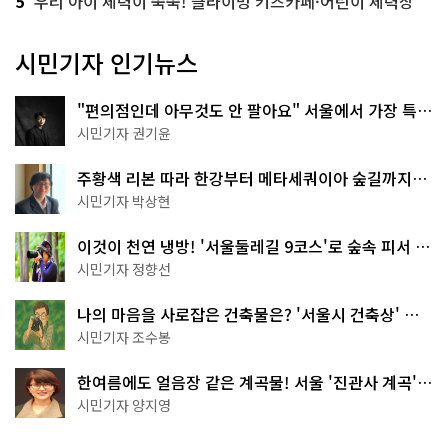
5
우리 아이 체력이 쑥쑥! 클라이밍 키즈카페·어린이 체력장
시민기자 인기뉴스
"편의점인데 아무것도 안 팔아요" 서울에서 가장 특별
한 편의점의 정체
시민기자 권기윤
주황색 리본 따라 한강부터 메타세쿼이아 숲길까지…
서울둘레길 15코스
시민기자 박상현
이것이 천연 냉방! '서울둘레길 9코스'로 숲속 피서 떠
나볼까
시민기자 정향선
나의 마음을 사로잡은 건축물은? '서울시 건축상' 수
상작 공개!
시민기자 조수봉
한여름에도 얼음장 같은 계곡물! 서울 '진관사 계곡'이
천국이네~
시민기자 양지영