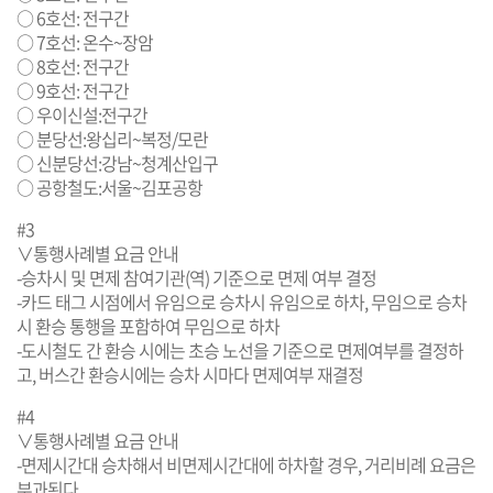
○ 6호선: 전구간
○ 7호선: 온수~장암
○ 8호선: 전구간
○ 9호선: 전구간
○ 우이신설:전구간
○ 분당선:왕십리~복정/모란
○ 신분당선:강남~청계산입구
○ 공항철도:서울~김포공항
#3
∨통행사례별 요금 안내
-승차시 및 면제 참여기관(역) 기준으로 면제 여부 결정
-카드 태그 시점에서 유임으로 승차시 유임으로 하차, 무임으로 승차
시 환승 통행을 포함하여 무임으로 하차
-도시철도 간 환승 시에는 초승 노선을 기준으로 면제여부를 결정하
고, 버스간 환승시에는 승차 시마다 면제여부 재결정
#4
∨통행사례별 요금 안내
-면제시간대 승차해서 비면제시간대에 하차할 경우, 거리비례 요금은
부과된다