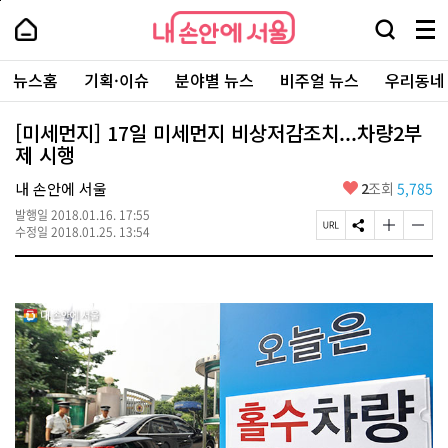
본
페
내
문
이
내
손
검
메
바
지
손
안
색
뉴
로
상
안
주
에
창
전
가
단
에
뉴스홈
기획·이슈
분야별 뉴스
비주얼 뉴스
우리동네
요
서
열
체
기
으
서
서
울
기
보
로
울
비
기
이
-
[미세먼지] 17일 미세먼지 비상저감조치...차량2부
스
동
서
제 시행
바
울
로
시
가
좋
내 손안에 서울
2
조회
5,785
대
기
아
표
발행일
2018.01.16. 17:55
요
소
페
S
글
글
수정일
2018.01.25. 13:54
통
이
N
자
자
포
지
S
크
크
털
U
공
기
기
R
유
크
작
L
하
게
게
복
기
변
변
사
경
경
하
하
기
기