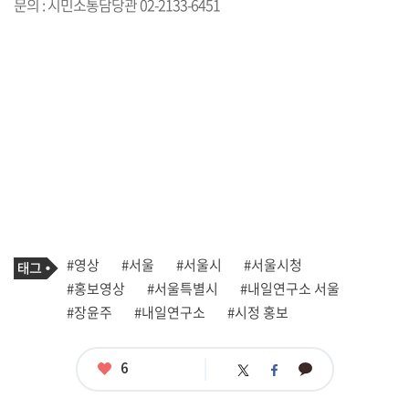
문의 : 시민소통담당관 02-2133-6451
기
태
#영상
#서울
#서울시
#서울시청
사
그
관
#홍보영상
#서울특별시
#내일연구소 서울
련
#장윤주
#내일연구소
#시정 홍보
태
그
좋
6
카
트
페
아
카
위
이
요
오
터
스