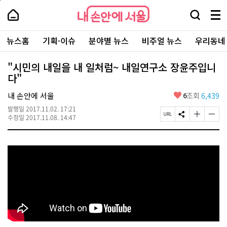
본
페
내
문
이
내
손
검
메
바
지
손
안
색
뉴
로
상
안
주
에
창
전
가
단
에
뉴스홈
기획·이슈
분야별 뉴스
비주얼 뉴스
우리동네
요
서
열
체
기
으
서
서
울
기
보
로
울
비
기
이
-
"시민의 내일을 내 일처럼~ 내일연구소 장윤주입니
스
동
서
다"
바
울
로
시
가
좋
내 손안에 서울
6
조회
6,439
대
기
아
표
발행일
2017.11.02. 17:21
요
소
페
S
글
글
수정일
2017.11.08. 14:47
통
이
N
자
자
포
지
S
크
크
털
U
공
기
기
R
유
크
작
L
하
게
게
복
기
변
변
사
경
경
하
하
기
기