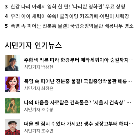
3
한강 다리 아래서 영화 한 편! '다리밑 영화관' 무료 상영
4
우리 아이 체력이 쑥쑥! 클라이밍 키즈카페·어린이 체력장
5
폭염 속 피어난 진분홍 물결! 국립중앙박물관 배롱나무 명소
시민기자 인기뉴스
주황색 리본 따라 한강부터 메타세쿼이아 숲길까지…
서울둘레길 15코스
시민기자 박상현
폭염 속 피어난 진분홍 물결! 국립중앙박물관 배롱나
무 명소
시민기자 최정윤
나의 마음을 사로잡은 건축물은? '서울시 건축상' 수
상작 공개!
시민기자 조수봉
더울 땐 잠시 쉬었다 가세요! 생수 냉장고부터 해피소
·무더위쉼터까지
시민기자 조수연