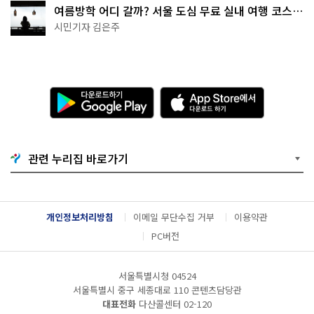
여름방학 어디 갈까? 서울 도심 무료 실내 여행 코스
추천
시민기자 김은주
다
A
운
p
로
p
드
S
하
t
기
o
관련 누리집 바로가기
G
r
o
e
o
에
g
서
l
다
개인정보처리방침
이메일 무단수집 거부
이용약관
e
운
P
로
PC버전
l
드
a
하
y
기
서울특별시청 04524
서울특별시 중구 세종대로 110 콘텐츠담당관
대표전화
다산콜센터
02-120