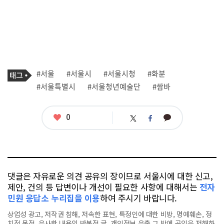
기
태
#서울
#서울시
#서울시청
#화분
사
그
관
#서울특별시
#서울청년예술단
#쌈바
련
태
그
좋
0
카
트
페
아
카
위
이
요
오
터
스
톡
북
댓글은 자유로운 의견 공유의 장이므로 서울시에 대한 신고,
제안, 건의 등 답변이나 개선이 필요한 사항에 대해서는
전자
민원 응답소 누리집을 이용
하여 주시기 바랍니다.
상업성 광고, 저작권 침해, 저속한 표현, 특정인에 대한 비방, 명예훼손, 정
치적 목적, 유사한 내용의 반복적 글, 개인정보 유출,그 밖에 공익을 저해하