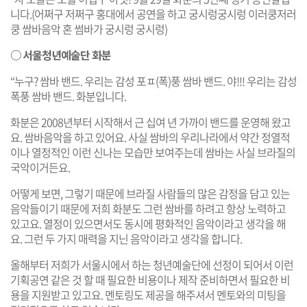
니다.(어쩌구 저쩌구 홍대에서 공연을 하고 궁시렁궁시렁 이러쿵저러
쿵 쌈바음악 혼 썸바가 궁시렁 궁시렁)
○ 서울청년예술단 화분
“누구? 쌈바 밴드. 우리는 감성 포ㅍ(폭)풍 쌈바 밴드. 야!!! 우리는 감성
폭풍 쌈바 밴드. 화분입니다.
화분은 2008년부터 시작해서 근 십여 년 가까이 밴드를 운영해 왔고
요. 쌈바음악을 하고 있어요. 사실 쌈바의 우리나라에서 약간 정열적
이나 열정적인 이런 신나는 모습만 보여주는데 쌈바는 사실 브라질의
국악이거든요.
어떻게 보면, 그렇기 때문에 브라질 사람들의 많은 감정을 담고 있는
음악들이기 때문에 저희 화분도 그런 쌈바를 하려고 항상 노력하고
있고요. 열정이 있으면서도 동시에 평화적인 음악이라고 생각을 해
요. 그런 두 가지 매력을 지닌 음악이라고 생각을 합니다.
올해부터 저희가 서울시에서 하는 청년예술단에 선정이 되어서 이런
기획공연 같은 것 할 때 필요한 비용이나 제작 준비하면서 필요한 비
용을 지원받고 있고요. 멘토링도 제공을 해주셔서 멘토와의 미팅을