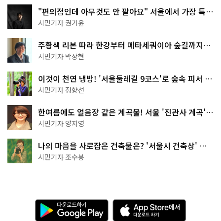
"편의점인데 아무것도 안 팔아요" 서울에서 가장 특별
한 편의점의 정체
시민기자 권기윤
주황색 리본 따라 한강부터 메타세쿼이아 숲길까지…
서울둘레길 15코스
시민기자 박상현
이것이 천연 냉방! '서울둘레길 9코스'로 숲속 피서 떠
나볼까
시민기자 정향선
한여름에도 얼음장 같은 계곡물! 서울 '진관사 계곡'이
천국이네~
시민기자 양지영
나의 마음을 사로잡은 건축물은? '서울시 건축상' 수
상작 공개!
시민기자 조수봉
다
A
운
p
로
p