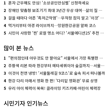
1
혼자 근무해도 안심! '소상공인안심벨' 신청하세요
2
장애인 맞춤형 보조기기 최대 3년간 무상 대여…삶의 질 높인다
3
걸을 때마다 아픈 '족저근막염'…무작정 참지 말고 '이것' 해보세요!
4
먹거리부터 야경 라이브까지…망원한강공원 알짜 코스
5
시민이 사랑한 '찐' 로컬 명소 어디? '서울에디션25' 추천 코스
많이 본 뉴스
1
"편의점인데 아무것도 안 팔아요" 서울에서 가장 특별한 편의점의 정체
2
주황색 리본 따라 한강부터 메타세쿼이아 숲길까지…서울둘레길 15코스
3
이것이 천연 냉방! '서울둘레길 9코스'로 숲속 피서 떠나볼까
4
한강 다리 아래서 영화 한 편! '다리밑 영화관' 무료 상영
5
우리 아이 체력이 쑥쑥! 클라이밍 키즈카페·어린이 체력장
시민기자 인기뉴스