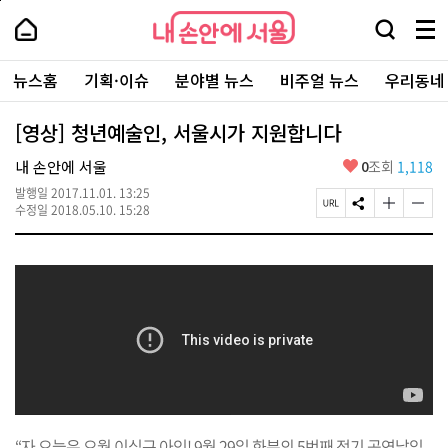
본
페
내
문
이
내
손
검
메
바
지
손
안
색
뉴
로
상
안
주
에
창
전
가
단
에
뉴스홈
기획·이슈
분야별 뉴스
비주얼 뉴스
우리동네
요
서
열
체
기
으
서
서
울
기
보
로
울
비
기
이
-
[영상] 청년예술인, 서울시가 지원합니다
스
동
서
바
울
좋
내 손안에 서울
0
조회
1,118
로
시
아
가
대
발행일
2017.11.01. 13:25
요
기
페
S
글
글
표
수정일
2018.05.10. 15:28
이
N
자
자
소
지
S
크
크
통
U
공
기
기
포
R
유
크
작
털
L
하
게
게
복
기
변
변
사
경
경
하
하
기
기
“자 오늘은 오월 이십구 아잇! 9월 29일 화분의 5번째 정기 공연날입