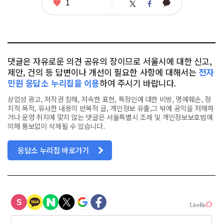
좋
1
카
트
페
아
카
위
이
요
오
터
스
톡
북
댓글은 자유로운 의견 공유의 장이므로 서울시에 대한 신고,
제안, 건의 등 답변이나 개선이 필요한 사항에 대해서는
전자
민원 응답소 누리집을 이용
하여 주시기 바랍니다.
상업성 광고, 저작권 침해, 저속한 표현, 특정인에 대한 비방, 명예훼손, 정
치적 목적, 유사한 내용의 반복적 글, 개인정보 유출,그 밖에 공익을 저해하
거나 운영 취지에 맞지 않는 댓글은 서울특별시 조례 및 개인정보보호법에
의해 통보없이 삭제될 수 있습니다.
응답소 누리집 바로가기