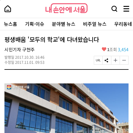
본
페
내
문
이
내
손
검
메
바
지
손
안
색
뉴
로
상
안
주
에
창
전
가
단
에
뉴스홈
기획·이슈
분야별 뉴스
비주얼 뉴스
우리동네
요
서
열
체
기
으
서
서
울
기
보
로
울
비
기
이
-
평생배움 '모두의 학교'에 다녀왔습니다
스
동
서
바
울
좋
시민기자 구현주
1
조회
3,454
로
시
아
가
대
발행일
2017.10.30. 16:46
요
기
페
S
글
글
표
수정일
2017.11.01. 09:53
이
N
자
자
소
지
S
크
크
통
U
공
기
기
포
R
유
크
작
털
L
하
게
게
복
기
변
변
사
경
경
하
하
기
기