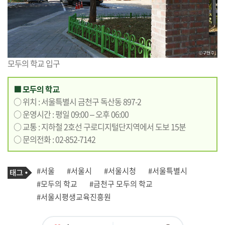
모두의 학교 입구
■ 모두의 학교
○ 위치 : 서울특별시 금천구 독산동 897-2
○ 운영시간 : 평일 09:00 – 오후 06:00
○ 교통 : 지하철 2호선 구로디지털단지역에서 도보 15분
○ 문의전화 : 02-852-7142
기
태
#서울
#서울시
#서울시청
#서울특별시
사
그
관
#모두의 학교
#금천구 모두의 학교
련
#서울시평생교육진흥원
태
그