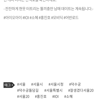
- 잔잔하게 현웃 터트리는 똘끼충만 남매 데이트는 계속됩니다.-
#아이오아이 #IOI #소혜 #홍진호 #모비딕 #어반로드
기
태
#서울
#서울시
#서울시청
#덕수궁
사
그
관
#덕수궁돌담길
#서울특별시
#잘생겼다서울20
련
#서울20
#홍진호
#IOI
#소혜
태
그