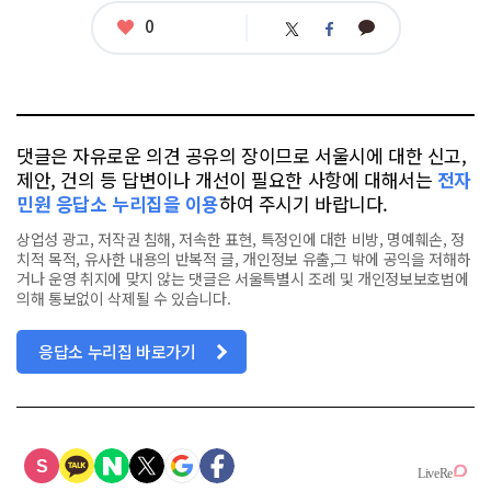
좋
0
카
트
페
아
카
위
이
요
오
터
스
톡
북
댓글은 자유로운 의견 공유의 장이므로 서울시에 대한 신고,
제안, 건의 등 답변이나 개선이 필요한 사항에 대해서는
전자
민원 응답소 누리집을 이용
하여 주시기 바랍니다.
상업성 광고, 저작권 침해, 저속한 표현, 특정인에 대한 비방, 명예훼손, 정
치적 목적, 유사한 내용의 반복적 글, 개인정보 유출,그 밖에 공익을 저해하
거나 운영 취지에 맞지 않는 댓글은 서울특별시 조례 및 개인정보보호법에
의해 통보없이 삭제될 수 있습니다.
응답소 누리집 바로가기