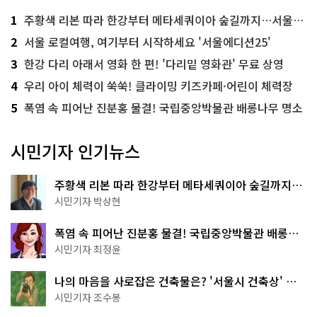
1
주황색 리본 따라 한강부터 메타세쿼이아 숲길까지…서울둘레길 15코스
2
서울 로컬여행, 여기부터 시작하세요 '서울에디션25'
3
한강 다리 아래서 영화 한 편! '다리밑 영화관' 무료 상영
4
우리 아이 체력이 쑥쑥! 클라이밍 키즈카페·어린이 체력장
5
폭염 속 피어난 진분홍 물결! 국립중앙박물관 배롱나무 명소
시민기자 인기뉴스
주황색 리본 따라 한강부터 메타세쿼이아 숲길까지…
서울둘레길 15코스
시민기자 박상현
폭염 속 피어난 진분홍 물결! 국립중앙박물관 배롱나
무 명소
시민기자 최정윤
나의 마음을 사로잡은 건축물은? '서울시 건축상' 수
상작 공개!
시민기자 조수봉