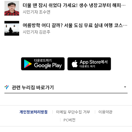
더울 땐 잠시 쉬었다 가세요! 생수 냉장고부터 해피소
·무더위쉼터까지
시민기자 조수연
여름방학 어디 갈까? 서울 도심 무료 실내 여행 코스
추천
시민기자 김은주
다
A
운
p
로
p
드
S
하
t
기
o
관련 누리집 바로가기
G
r
o
e
o
에
g
서
l
다
개인정보처리방침
이메일 무단수집 거부
이용약관
e
운
P
로
PC버전
l
드
a
하