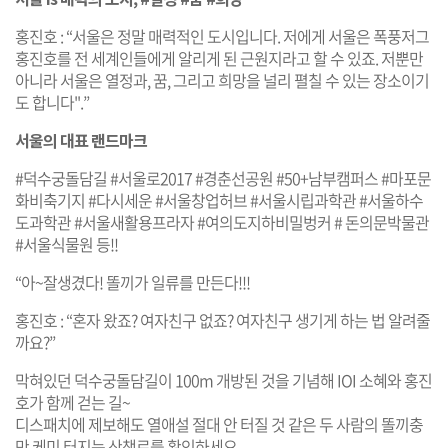
홍진호 : “서울은 정말 매력적인 도시입니다. 저에게 서울은 폭풍저그
홍진호를 전 세계인들에게 알리게 된 근원지라고 할 수 있죠. 저뿐만
아니라 서울은 열정과, 꿈, 그리고 희망을 널리 펼칠 수 있는 장소이기
도 합니다".”
서울의 대표 랜드마크
#덕수궁돌담길 #서울로2017 #경춘선공원 #50+남부캠퍼스 #마포문
화비축기지 #다시세운 #서울창업허브 #서울시립과학관 #서울하수
도과학관 #서울새활용프라자 #여의도지하비밀벙커 # 돈의문박물관
#서울식물원 등!!
“아~잘생겼다! 똘끼가 일류를 만든다!!!
홍진호 : “혼자 왔죠? 여자친구 없죠? 여자친구 생기게 하는 법 알려줄
까요?”
막혀있던 덕수궁돌담길이 100m 개방된 것을 기념해 IOI 소혜와 홍진
호가 함께 걷는 길~
디스패치에 제보해도 열애설 절대 안 터질 것 같은 두 사람의 똘끼충
만 케미 터지는 산책로를 확인하세요.