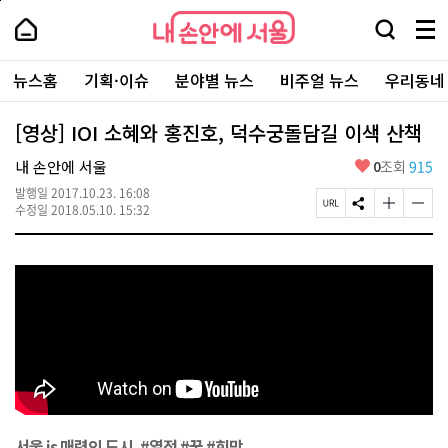
본
페
내
문
이
내
손
검
메
바
지
손
안
색
뉴
로
상
안
주
에
창
전
가
단
에
뉴스홈
기획·이슈
분야별 뉴스
비주얼 뉴스
우리동네
요
서
열
체
기
으
서
서
울
기
보
로
울
비
기
이
-
[영상] IOI 소혜와 홍진호, 덕수궁돌담길 이색 산책
스
동
서
바
울
좋
내 손안에 서울
0
조회
915
로
시
아
가
대
발행일
2017.10.23. 16:08
요
기
페
S
글
글
표
수정일
2018.05.10. 15:32
이
N
자
자
소
지
S
크
크
통
U
공
기
기
포
R
유
크
작
털
L
하
게
게
복
기
변
변
사
경
경
하
하
기
기
서울 is 매력의 도시, #열정 #꿈 #희망