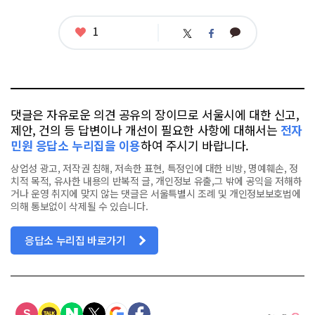
그
좋
1
카
트
페
아
카
위
이
요
오
터
스
톡
북
댓글은 자유로운 의견 공유의 장이므로 서울시에 대한 신고,
제안, 건의 등 답변이나 개선이 필요한 사항에 대해서는
전자
민원 응답소 누리집을 이용
하여 주시기 바랍니다.
상업성 광고, 저작권 침해, 저속한 표현, 특정인에 대한 비방, 명예훼손, 정
치적 목적, 유사한 내용의 반복적 글, 개인정보 유출,그 밖에 공익을 저해하
거나 운영 취지에 맞지 않는 댓글은 서울특별시 조례 및 개인정보보호법에
의해 통보없이 삭제될 수 있습니다.
응답소 누리집 바로가기