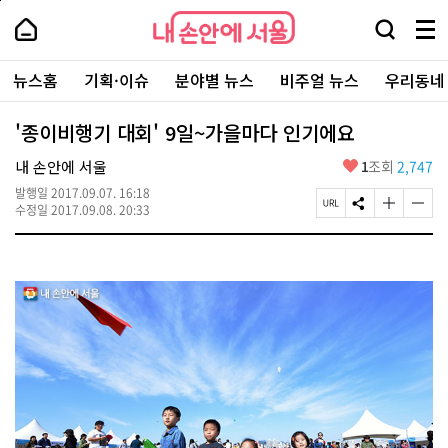
본
페
내
문
이
내
손
검
메
바
지
손
안
색
뉴
로
상
안
주
에
창
전
가
단
에
뉴스홈
기획·이슈
분야별 뉴스
비주얼 뉴스
우리동네
요
서
열
체
기
으
서
서
울
기
보
로
울
비
기
이
-
'종이비행기 대회' 9일~가을마다 인기에요
스
동
서
바
울
좋
내 손안에 서울
1
조회
2,747
로
시
아
가
대
발행일
2017.09.07. 16:18
요
기
페
S
글
글
표
수정일
2017.09.08. 20:33
이
N
자
자
소
지
S
크
크
통
U
공
기
기
포
R
유
크
작
털
L
하
게
게
복
기
변
변
사
경
경
하
하
기
기