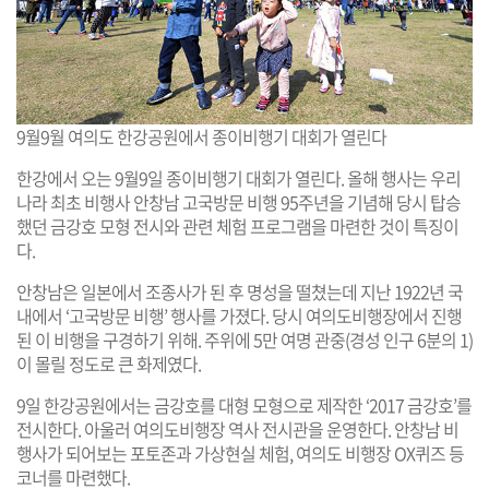
9월9월 여의도 한강공원에서 종이비행기 대회가 열린다
한강에서 오는 9월9일 종이비행기 대회가 열린다. 올해 행사는 우리
나라 최초 비행사 안창남 고국방문 비행 95주년을 기념해 당시 탑승
했던 금강호 모형 전시와 관련 체험 프로그램을 마련한 것이 특징이
다.
안창남은 일본에서 조종사가 된 후 명성을 떨쳤는데 지난 1922년 국
내에서 ‘고국방문 비행’ 행사를 가졌다. 당시 여의도비행장에서 진행
된 이 비행을 구경하기 위해. 주위에 5만 여명 관중(경성 인구 6분의 1)
이 몰릴 정도로 큰 화제였다.
9일 한강공원에서는 금강호를 대형 모형으로 제작한 ‘2017 금강호’를
전시한다. 아울러 여의도비행장 역사 전시관을 운영한다. 안창남 비
행사가 되어보는 포토존과 가상현실 체험, 여의도 비행장 OX퀴즈 등
코너를 마련했다.