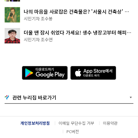
나의 마음을 사로잡은 건축물은? '서울시 건축상' 수
상작 공개!
시민기자 조수봉
더울 땐 잠시 쉬었다 가세요! 생수 냉장고부터 해피소
·무더위쉼터까지
시민기자 조수연
다
A
운
p
로
p
드
S
하
t
기
o
관련 누리집 바로가기
G
r
o
e
o
에
g
서
l
다
개인정보처리방침
이메일 무단수집 거부
이용약관
e
운
P
로
PC버전
l
드