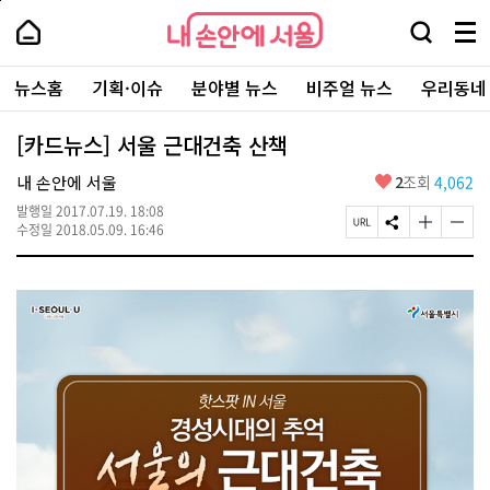
본
페
내
문
이
내
손
검
메
바
지
손
안
색
뉴
로
상
안
주
에
창
전
가
단
에
뉴스홈
기획·이슈
분야별 뉴스
비주얼 뉴스
우리동네
요
서
열
체
기
으
서
서
울
기
보
로
울
비
기
이
-
[카드뉴스] 서울 근대건축 산책
스
동
서
바
울
좋
내 손안에 서울
2
조회
4,062
로
시
아
가
대
발행일
2017.07.19. 18:08
요
기
페
S
글
글
표
수정일
2018.05.09. 16:46
이
N
자
자
소
지
S
크
크
통
U
공
기
기
포
R
유
크
작
털
L
하
게
게
복
기
변
변
사
경
경
하
하
기
기