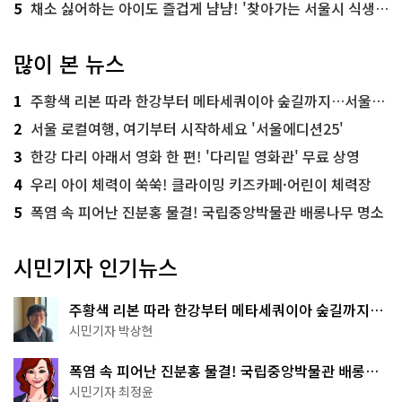
5
채소 싫어하는 아이도 즐겁게 냠냠! '찾아가는 서울시 식생활 교육' 현장
많이 본 뉴스
1
주황색 리본 따라 한강부터 메타세쿼이아 숲길까지…서울둘레길 15코스
2
서울 로컬여행, 여기부터 시작하세요 '서울에디션25'
3
한강 다리 아래서 영화 한 편! '다리밑 영화관' 무료 상영
4
우리 아이 체력이 쑥쑥! 클라이밍 키즈카페·어린이 체력장
5
폭염 속 피어난 진분홍 물결! 국립중앙박물관 배롱나무 명소
시민기자 인기뉴스
주황색 리본 따라 한강부터 메타세쿼이아 숲길까지…
서울둘레길 15코스
시민기자 박상현
폭염 속 피어난 진분홍 물결! 국립중앙박물관 배롱나
무 명소
시민기자 최정윤