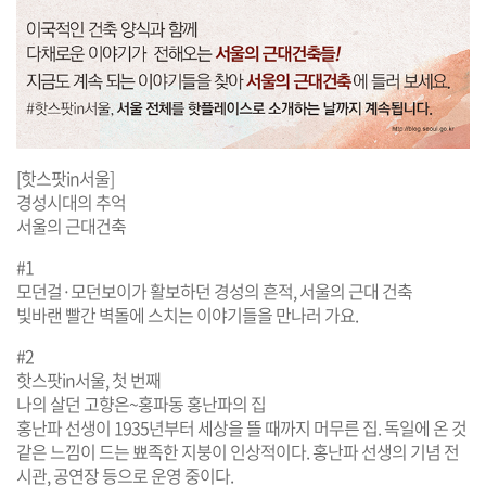
[핫스팟in서울]
경성시대의 추억
서울의 근대건축
#1
모던걸·모던보이가 활보하던 경성의 흔적, 서울의 근대 건축
빛바랜 빨간 벽돌에 스치는 이야기들을 만나러 가요.
#2
핫스팟in서울, 첫 번째
나의 살던 고향은~홍파동 홍난파의 집
홍난파 선생이 1935년부터 세상을 뜰 때까지 머무른 집. 독일에 온 것
같은 느낌이 드는 뾰족한 지붕이 인상적이다. 홍난파 선생의 기념 전
시관, 공연장 등으로 운영 중이다.