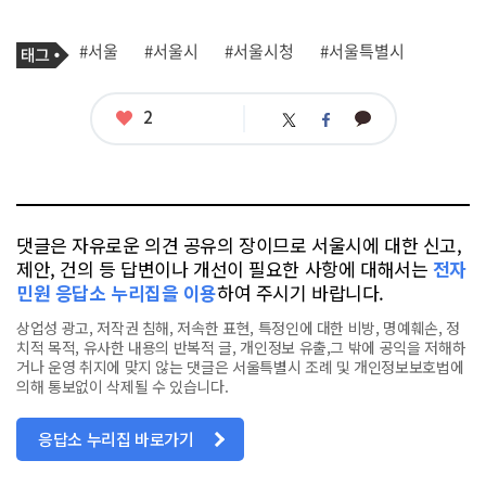
기
태
#서울
#서울시
#서울시청
#서울특별시
사
그
관
련
태
좋
2
카
트
페
그
아
카
위
이
요
오
터
스
톡
북
댓글은 자유로운 의견 공유의 장이므로 서울시에 대한 신고,
제안, 건의 등 답변이나 개선이 필요한 사항에 대해서는
전자
민원 응답소 누리집을 이용
하여 주시기 바랍니다.
상업성 광고, 저작권 침해, 저속한 표현, 특정인에 대한 비방, 명예훼손, 정
치적 목적, 유사한 내용의 반복적 글, 개인정보 유출,그 밖에 공익을 저해하
거나 운영 취지에 맞지 않는 댓글은 서울특별시 조례 및 개인정보보호법에
의해 통보없이 삭제될 수 있습니다.
응답소 누리집 바로가기