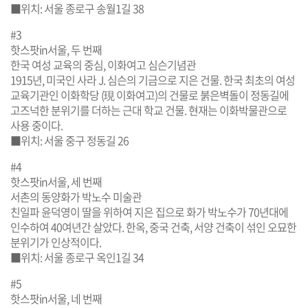
■위치: 서울 종로구 송월1길 38
#3
핫스팟in서울, 두 번째
한국 여성 교육의 중심, 이화여고 심슨기념관
1915년, 미국인 사라 J. 심슨의 기금으로 지은 건물. 한국 최초의 여성
교육기관인 이화학당 (現 이화여고)의 건물로 붉은벽돌이 정동길에
고즈넉한 분위기를 더하는 근대 학교 건물. 현재는 이화박물관으로
사용 중이다.
■위치: 서울 중구 정동길 26
#4
핫스팟in서울, 세 번째
서촌의 동양화가 박노수 미술관
친일파 윤덕영이 딸을 위하여 지은 집으로 화가 박노수가 70년대에
인수하여 40여년간 살았다. 한옥, 중국 건축, 서양 건축이 섞인 오묘한
분위기가 인상적이다.
■위치: 서울 종로구 옥인1길 34
#5
핫스팟in서울, 네 번째