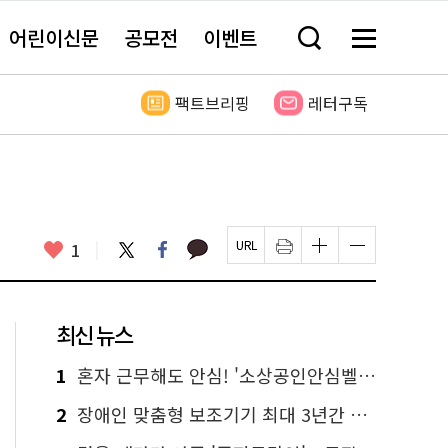
어린이신문
공모전
이벤트
검
메
색
뉴
창
전
열
체
팩트브리핑
레터구독
기
보
기
카
좋
트
페
1
페
인
글
글
카
위
이
아
이
쇄
자
자
오
터
스
요
지
하
크
크
톡
북
U
기
기
기
R
새
크
작
L
창
게
게
최신 뉴스
복
열
변
변
사
림
경
경
하
하
1
혼자 근무해도 안심! '소상공인안심벨' 신청하세요
기
기
2
장애인 맞춤형 보조기기 최대 3년간 무상 대여…삶의 질 높인다