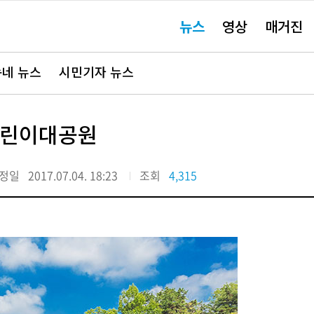
주
뉴스
영상
매거진
요
서
비
스
바
네 뉴스
시민기자 뉴스
로
가
기"
동어린이대공원
정일
2017.07.04. 18:23
조회
4,315