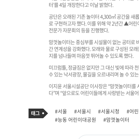
터’를 4일 개장한다고 이날 밝혔다.
공단은 오래된 기존 놀이터 4,300㎡ 공간을 
로 구현하고자 했다. 이를 위해 약 2년간 ▲어
전문가 자문회의 등을 진행했다.
맘껏놀이터는 중심부를 시설물이 없는 공터로 비
간 연계성을 강화했다. 모래와 물로 구성된 모
지를 넘나들며 마음껏 뛰어놀 수 있도록 했다.
미끄럼틀, 정글짐은 없지만 그 대신 빛에 따라
수 있는 낙서광장, 물길을 오르내리며 놀 수 있는
이지윤 서울시설공단 이사장은 “맘껏놀이터를 
다”며 “앞으로도 어린이들에게 사랑받는 서울어
기
태
#서울
#서울시
#서울시청
#어
사
그
관
#능동 어린이대공원
#맘껏놀이터
련
태
그