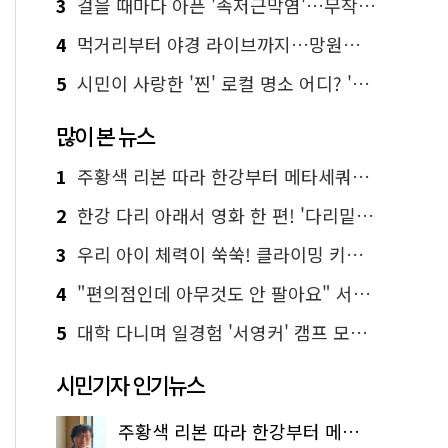
3
걸을 때마다 아픈 '족저근막염'…무작정 참지 말고 '이것' 해보세요!
4
먹거리부터 야경 라이브까지…망원한강공원 알짜 코스
5
시민이 사랑한 '찐' 로컬 명소 어디? '서울에디션25' 추천 코스
많이 본 뉴스
1
주황색 리본 따라 한강부터 메타세쿼이아 숲길까지…서울둘레길 15코스
2
한강 다리 아래서 영화 한 편! '다리밑 영화관' 무료 상영
3
우리 아이 체력이 쑥쑥! 클라이밍 키즈카페·어린이 체력장
4
"편의점인데 아무것도 안 팔아요" 서울에서 가장 특별한 편의점의 정체
5
대학 다니며 일경험 '서영커' 캠프 모집…전액 무료
시민기자 인기뉴스
주황색 리본 따라 한강부터 메타세쿼이아 숲길까지…서울둘레길 15코스