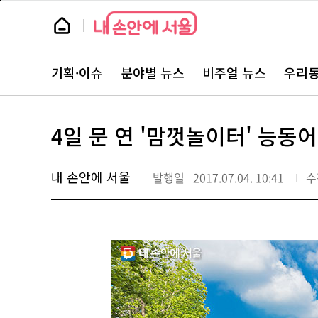
본
페
문
이
뉴
바
지
스
로
상
룸
가
단
뉴
기
으
스
로
기획·이슈
분야별 뉴스
비주얼 뉴스
우리동
주
이
요
동
서
비
스
4일 문 연 '맘껏놀이터' 능
바
로
가
기
내 손안에 서울
발행일
2017.07.04. 10:41
수