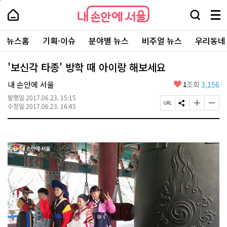
본
페
내
문
이
내
손
검
메
바
지
손
안
색
뉴
로
상
안
주
에
창
전
가
단
에
뉴스홈
기획·이슈
분야별 뉴스
비주얼 뉴스
우리동네
요
서
열
체
기
으
서
서
울
기
보
로
울
비
기
이
-
'보신각 타종' 방학 때 아이랑 해보세요
스
동
서
바
울
좋
내 손안에 서울
1
조회
3,156
로
시
아
가
대
발행일
2017.06.23. 15:15
요
기
페
S
글
글
표
수정일
2017.06.23. 16:45
이
N
자
자
소
지
S
크
크
통
U
공
기
기
포
R
유
크
작
털
L
하
게
게
복
기
변
변
사
경
경
하
하
기
기