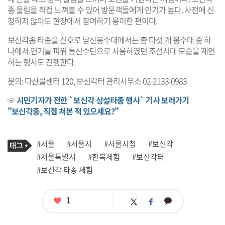
종 울림을 직접 느껴볼 수 있어 방문객들에게 인기가 높다. 사전에 신
청하지 않아도 현장에서 참여하기 용이한 편이다.
보신각종 타종을 신호로 남산봉수대에서는 총 다섯 개 봉수대 중 하
나에서 연기를 피워 통신수단으로 사용하였던 조선시대 모습을 재연
하는 행사도 진행한다.
문의: 다산콜센터 120, 보신각터 관리사무소 02-2133-0983
☞
시민기자가 전한 `보신각 상설타종 행사` 기사 보러가기
"보신각종, 직접 쳐본 적 있으세요?"
기
태
#서울
#서울시
#서울시청
#보신각
사
그
관
#서울특별시
#한복체험
#보신각터
련
#보신각 타종 체험
태
그
좋
1
카
트
페
아
카
위
이
요
오
터
스