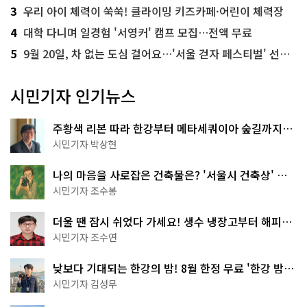
3
우리 아이 체력이 쑥쑥! 클라이밍 키즈카페·어린이 체력장
4
대학 다니며 일경험 '서영커' 캠프 모집…전액 무료
5
9월 20일, 차 없는 도심 걸어요…'서울 걷자 페스티벌' 선착순 5천명
시민기자 인기뉴스
주황색 리본 따라 한강부터 메타세쿼이아 숲길까지…
서울둘레길 15코스
시민기자 박상현
나의 마음을 사로잡은 건축물은? '서울시 건축상' 수
상작 공개!
시민기자 조수봉
더울 땐 잠시 쉬었다 가세요! 생수 냉장고부터 해피소
·무더위쉼터까지
시민기자 조수연
낮보다 기대되는 한강의 밤! 8월 한정 무료 '한강 밤
핑' 예약은?
시민기자 김성무