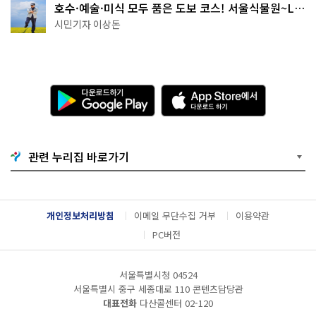
호수·예술·미식 모두 품은 도보 코스! 서울식물원~LG
아트센터~마곡테라스거리
시민기자 이상돈
다
A
운
p
로
p
드
S
하
t
기
o
관련 누리집 바로가기
G
r
o
e
o
에
g
서
l
다
개인정보처리방침
이메일 무단수집 거부
이용약관
e
운
P
로
PC버전
l
드
a
하
y
기
서울특별시청 04524
서울특별시 중구 세종대로 110 콘텐츠담당관
대표전화
다산콜센터
02-120