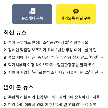
최신 뉴스
1
혼자 근무해도 안심! '소상공인안심벨' 신청하세요
2
장애인 맞춤형 보조기기 최대 3년간 무상 대여…삶의 질 높인다
3
걸을 때마다 아픈 '족저근막염'…무작정 참지 말고 '이것' 해보세요!
4
먹거리부터 야경 라이브까지…망원한강공원 알짜 코스
5
시민이 사랑한 '찐' 로컬 명소 어디? '서울에디션25' 추천 코스
많이 본 뉴스
1
주황색 리본 따라 한강부터 메타세쿼이아 숲길까지…서울둘레길 15코스
2
한강 다리 아래서 영화 한 편! '다리밑 영화관' 무료 상영