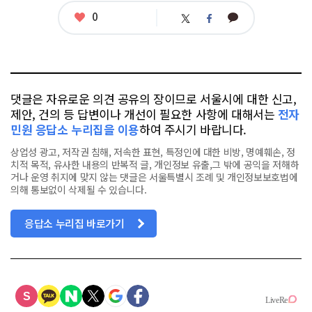
좋
0
카
트
페
아
카
위
이
요
오
터
스
톡
북
댓글은 자유로운 의견 공유의 장이므로 서울시에 대한 신고,
제안, 건의 등 답변이나 개선이 필요한 사항에 대해서는
전자
민원 응답소 누리집을 이용
하여 주시기 바랍니다.
상업성 광고, 저작권 침해, 저속한 표현, 특정인에 대한 비방, 명예훼손, 정
치적 목적, 유사한 내용의 반복적 글, 개인정보 유출,그 밖에 공익을 저해하
거나 운영 취지에 맞지 않는 댓글은 서울특별시 조례 및 개인정보보호법에
의해 통보없이 삭제될 수 있습니다.
응답소 누리집 바로가기