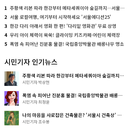
1
주황색 리본 따라 한강부터 메타세쿼이아 숲길까지…서울둘레길 15코스
2
서울 로컬여행, 여기부터 시작하세요 '서울에디션25'
3
한강 다리 아래서 영화 한 편! '다리밑 영화관' 무료 상영
4
우리 아이 체력이 쑥쑥! 클라이밍 키즈카페·어린이 체력장
5
폭염 속 피어난 진분홍 물결! 국립중앙박물관 배롱나무 명소
시민기자 인기뉴스
주황색 리본 따라 한강부터 메타세쿼이아 숲길까지…
서울둘레길 15코스
시민기자 박상현
폭염 속 피어난 진분홍 물결! 국립중앙박물관 배롱나
무 명소
시민기자 최정윤
나의 마음을 사로잡은 건축물은? '서울시 건축상' 수
상작 공개!
시민기자 조수봉