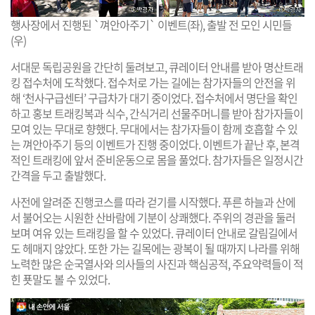
행사장에서 진행된 `껴안아주기` 이벤트(좌), 출발 전 모인 시민들
(우)
서대문 독립공원을 간단히 둘려보고, 큐레이터 안내를 받아 명산트래
킹 접수처에 도착했다. 접수처로 가는 길에는 참가자들의 안전을 위
해 ‘천사구급센터’ 구급차가 대기 중이었다. 접수처에서 명단을 확인
하고 홍보 트래킹복과 식수, 간식거리 선물주머니를 받아 참가자들이
모여 있는 무대로 향했다. 무대에서는 참가자들이 함께 호흡할 수 있
는 껴안아주기 등의 이벤트가 진행 중이었다. 이벤트가 끝난 후, 본격
적인 트래킹에 앞서 준비운동으로 몸을 풀었다. 참가자들은 일정시간
간격을 두고 출발했다.
사전에 알려준 진행코스를 따라 걷기를 시작했다. 푸른 하늘과 산에
서 불어오는 시원한 산바람에 기분이 상쾌했다. 주위의 경관을 둘러
보며 여유 있는 트래킹을 할 수 있었다. 큐레이터 안내로 갈림길에서
도 헤매지 않았다. 또한 가는 길목에는 광복이 될 때까지 나라를 위해
노력한 많은 순국열사와 의사들의 사진과 핵심공적, 주요약력들이 적
힌 푯말도 볼 수 있었다.