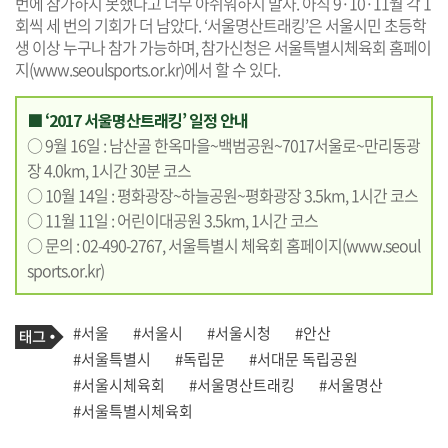
번에 참가하지 못했다고 너무 아쉬워하지 말자. 아직 9·10·11월 각 1
회씩 세 번의 기회가 더 남았다. ‘서울명산트래킹’은 서울시민 초등학
생 이상 누구나 참가 가능하며, 참가신청은 서울특별시체육회 홈페이
지(
www.seoulsports.or.kr
)에서 할 수 있다.
■ ‘2017 서울명산트래킹’ 일정 안내
○ 9월 16일 : 남산골 한옥마을~백범공원~7017서울로~만리동광
장 4.0km, 1시간 30분 코스
○ 10월 14일 : 평화광장~하늘공원~평화광장 3.5km, 1시간 코스
○ 11월 11일 : 어린이대공원 3.5km, 1시간 코스
○ 문의 : 02-490-2767, 서울특별시 체육회 홈페이지
(
www.seoul
sports.or.kr
)
기
태
#서울
#서울시
#서울시청
#안산
사
그
관
#서울특별시
#독립문
#서대문 독립공원
련
#서울시체육회
#서울명산트래킹
#서울명산
태
그
#서울특별시체육회