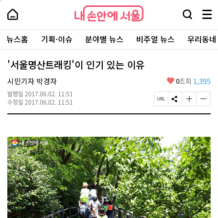
본
페
내
문
이
내
손
검
메
바
지
손
안
색
뉴
로
상
안
주
에
창
전
가
단
에
뉴스홈
기획·이슈
분야별 뉴스
비주얼 뉴스
우리동네
요
서
열
체
기
으
서
서
울
기
보
로
울
비
기
이
-
'서울명산트래킹'이 인기 있는 이유
스
동
서
바
울
좋
시민기자 박경자
0
조회
1,395
로
시
아
가
대
발행일
2017.06.02. 11:51
요
기
페
S
글
글
표
수정일
2017.06.02. 11:51
이
N
자
자
소
지
S
크
크
통
U
공
기
기
포
R
유
크
작
털
L
하
게
게
복
기
변
변
사
경
경
하
하
기
기