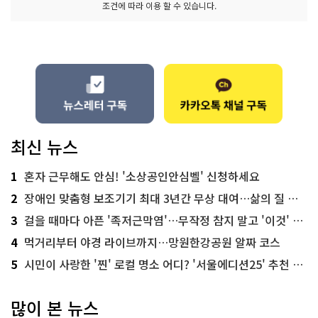
조건에 따라 이용 할 수 있습니다.
최신 뉴스
1
혼자 근무해도 안심! '소상공인안심벨' 신청하세요
2
장애인 맞춤형 보조기기 최대 3년간 무상 대여…삶의 질 높인다
3
걸을 때마다 아픈 '족저근막염'…무작정 참지 말고 '이것' 해보세요!
4
먹거리부터 야경 라이브까지…망원한강공원 알짜 코스
5
시민이 사랑한 '찐' 로컬 명소 어디? '서울에디션25' 추천 코스
많이 본 뉴스