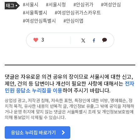
기
태
#서울시
#서울시청
#안심귀가
#여성안심
사
그
관
#서울특별시
#여성안심귀가스카우트
련
#여성안심특별시
#안심이앱
태
그
좋
3
카
트
페
아
카
위
이
요
오
터
스
톡
북
댓글은 자유로운 의견 공유의 장이므로 서울시에 대한 신고,
제안, 건의 등 답변이나 개선이 필요한 사항에 대해서는
전자
민원 응답소 누리집을 이용
하여 주시기 바랍니다.
상업성 광고, 저작권 침해, 저속한 표현, 특정인에 대한 비방, 명예훼손, 정
치적 목적, 유사한 내용의 반복적 글, 개인정보 유출,그 밖에 공익을 저해하
거나 운영 취지에 맞지 않는 댓글은 서울특별시 조례 및 개인정보보호법에
의해 통보없이 삭제될 수 있습니다.
응답소 누리집 바로가기