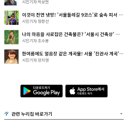
서울둘레길 15코스
시민기자 박상현
이것이 천연 냉방! '서울둘레길 9코스'로 숲속 피서 떠
나볼까
시민기자 정향선
나의 마음을 사로잡은 건축물은? '서울시 건축상' 수
상작 공개!
시민기자 조수봉
한여름에도 얼음장 같은 계곡물! 서울 '진관사 계곡'이
천국이네~
시민기자 양지영
다
A
운
p
로
p
드
S
하
t
기
o
관련 누리집 바로가기
G
r
o
e
o
에