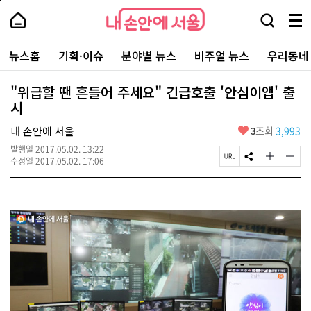
본
페
내
문
이
내
손
검
메
바
지
손
안
색
뉴
로
상
안
주
에
창
전
가
단
에
뉴스홈
기획·이슈
분야별 뉴스
비주얼 뉴스
우리동네
요
서
열
체
기
으
서
서
울
기
보
로
울
비
기
이
-
"위급할 땐 흔들어 주세요" 긴급호출 '안심이앱' 출
스
동
서
시
바
울
로
시
가
좋
내 손안에 서울
3
조회
3,993
대
기
아
표
발행일
2017.05.02. 13:22
요
소
페
S
글
글
수정일
2017.05.02. 17:06
통
이
N
자
자
포
지
S
크
크
털
U
공
기
기
R
유
크
작
L
하
게
게
복
기
변
변
사
경
경
하
하
기
기