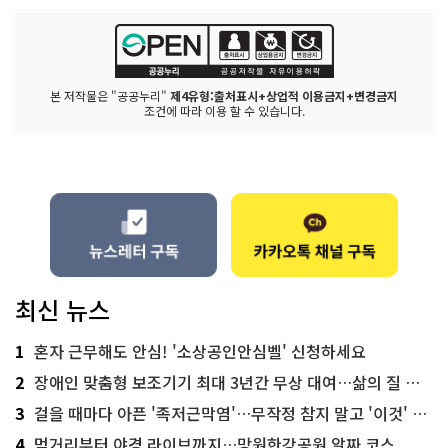
본 저작물은 "공공누리"
제4유형:출처표시+상업적 이용금지+변경금지
조건에 따라 이용 할 수 있습니다.
최신 뉴스
1
혼자 근무해도 안심! '소상공인안심벨' 신청하세요
2
장애인 맞춤형 보조기기 최대 3년간 무상 대여…삶의 질 높인다
3
걸을 때마다 아픈 '족저근막염'…무작정 참지 말고 '이것' 해보세요!
4
먹거리부터 야경 라이브까지…망원한강공원 알짜 코스