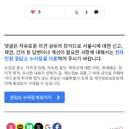
좋
9
카
트
페
아
카
위
이
요
오
터
스
톡
북
댓글은 자유로운 의견 공유의 장이므로 서울시에 대한 신고,
제안, 건의 등 답변이나 개선이 필요한 사항에 대해서는
전자
민원 응답소 누리집을 이용
하여 주시기 바랍니다.
상업성 광고, 저작권 침해, 저속한 표현, 특정인에 대한 비방, 명예훼손, 정
치적 목적, 유사한 내용의 반복적 글, 개인정보 유출,그 밖에 공익을 저해하
거나 운영 취지에 맞지 않는 댓글은 서울특별시 조례 및 개인정보보호법에
의해 통보없이 삭제될 수 있습니다.
응답소 누리집 바로가기