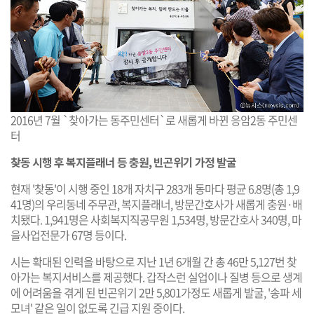
2016년 7월 `찾아가는 동주민센터`로 새롭게 바뀐 응암2동 주민센
터
찾동 시행 후 복지플래너 등 충원, 빈곤위기 가정 발굴
현재 '찾동'이 시행 중인 18개 자치구 283개 동마다 평균 6.8명(총 1,9
41명)의 우리동네 주무관, 복지플래너, 방문간호사가 새롭게 충원·배
치됐다. 1,941명은 사회복지직공무원 1,534명, 방문간호사 340명, 마
을사업전문가 67명 등이다.
시는 확대된 인력을 바탕으로 지난 1년 6개월 간 총 46만 5,127번 찾
아가는 복지서비스를 제공했다. 갑작스런 실업이나 질병 등으로 생계
에 어려움을 겪게 된 빈곤위기 2만 5,801가정도 새롭게 발굴, '송파 세
모녀' 같은 일이 없도록 긴급 지원 중이다.