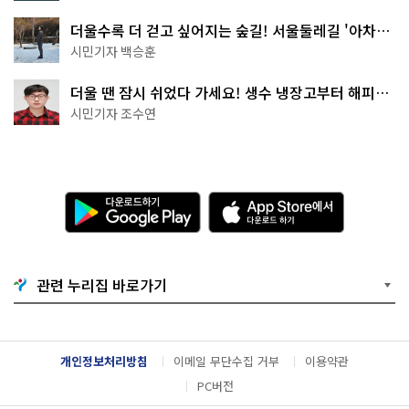
더울수록 더 걷고 싶어지는 숲길! 서울둘레길 '아차산
코스'
시민기자 백승훈
더울 땐 잠시 쉬었다 가세요! 생수 냉장고부터 해피소
·무더위쉼터까지
시민기자 조수연
다
A
운
p
로
p
드
S
하
t
기
o
관련 누리집 바로가기
G
r
o
e
o
에
g
서
l
다
개인정보처리방침
이메일 무단수집 거부
이용약관
e
운
P
로
PC버전
l
드