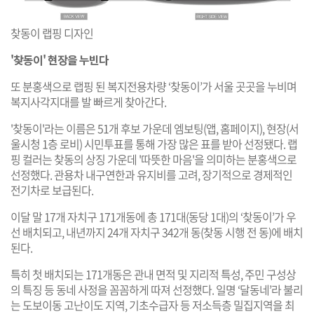
찾동이 랩핑 디자인
'찾동이' 현장을 누빈다
또 분홍색으로 랩핑 된 복지전용차량 ‘찾동이’가 서울 곳곳을 누비며
복지사각지대를 발 빠르게 찾아간다.
'찾동이'라는 이름은 51개 후보 가운데 엠보팅(앱, 홈페이지), 현장(서
울시청 1층 로비) 시민투표를 통해 가장 많은 표를 받아 선정됐다. 랩
핑 컬러는 찾동의 상징 가운데 '따뜻한 마음'을 의미하는 분홍색으로
선정했다. 관용차 내구연한과 유지비를 고려, 장기적으로 경제적인
전기차로 보급된다.
이달 말 17개 자치구 171개동에 총 171대(동당 1대)의 ‘찾동이’가 우
선 배치되고, 내년까지 24개 자치구 342개 동(찾동 시행 전 동)에 배치
된다.
특히 첫 배치되는 171개동은 관내 면적 및 지리적 특성, 주민 구성상
의 특징 등 동네 사정을 꼼꼼하게 따져 선정했다. 일명 ‘달동네’라 불리
는 도보이동 고난이도 지역, 기초수급자 등 저소득층 밀집지역을 최