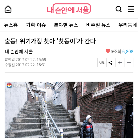
본
페
내
문
이
내
손
검
메
바
지
손
안
색
뉴
로
상
안
주
에
창
전
가
단
에
뉴스홈
기획·이슈
분야별 뉴스
비주얼 뉴스
우리동네
요
서
열
체
기
으
서
서
울
기
보
로
울
비
기
이
-
출동! 위기가정 찾아 '찾동이'가 간다
스
동
서
바
울
좋
내 손안에 서울
9
조회
6,808
로
시
아
가
대
발행일
2017.02.22. 15:59
요
기
페
S
글
글
표
수정일
2017.02.22. 18:31
이
N
자
자
소
지
S
크
크
통
U
공
기
기
포
R
유
크
작
털
L
하
게
게
복
기
변
변
사
경
경
하
하
기
기