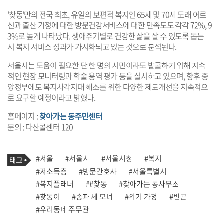
'찾동'만의 전국 최초, 유일의 보편적 복지인 65세 및 70세 도래 어르
신과 출산 가정에 대한 방문건강서비스에 대한 만족도도 각각 72%, 9
3%로 높게 나타났다. 생애주기별로 건강한 삶을 살 수 있도록 돕는
시 복지 서비스 성과가 가시화되고 있는 것으로 분석된다.
서울시는 도움이 필요한 단 한 명의 시민이라도 발굴하기 위해 지속
적인 현장 모니터링과 학술 용역 평가 등을 실시하고 있으며, 향후 중
앙정부에도 복지사각지대 해소를 위한 다양한 제도개선을 지속적으
로 요구할 예정이라고 밝혔다.
홈페이지 :
찾아가는 동주민센터
문의 : 다산콜센터 120
기
태
#서울
#서울시
#서울시청
#복지
사
그
관
#저소득층
#방문간호사
#서울특별시
련
#복지플래너
##찾동
#찾아가는 동사무소
태
그
#찾동이
#송파 세 모녀
#위기 가정
#빈곤
#우리동네 주무관