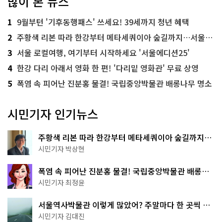
많이 본 뉴스
1
9월부턴 '기후동행패스' 쓰세요! 39세까지 청년 혜택
2
주황색 리본 따라 한강부터 메타세쿼이아 숲길까지…서울둘레길 15코스
3
서울 로컬여행, 여기부터 시작하세요 '서울에디션25'
4
한강 다리 아래서 영화 한 편! '다리밑 영화관' 무료 상영
5
폭염 속 피어난 진분홍 물결! 국립중앙박물관 배롱나무 명소
시민기자 인기뉴스
주황색 리본 따라 한강부터 메타세쿼이아 숲길까지…
서울둘레길 15코스
시민기자 박상현
폭염 속 피어난 진분홍 물결! 국립중앙박물관 배롱나
무 명소
시민기자 최정윤
서울역사박물관 이렇게 많았어? 주말마다 한 곳씩 떠
나는 역사 산책
시민기자 김대진