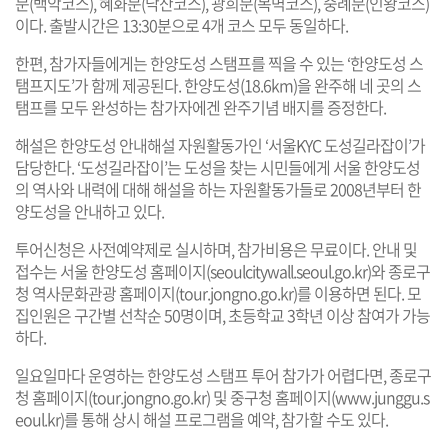
문(백악코스), 혜화문(낙산코스), 광희문(목멱코스), 숭례문(인왕코스)
이다. 출발시간은 13:30분으로 4개 코스 모두 동일하다.
한편, 참가자들에게는 한양도성 스탬프를 찍을 수 있는 ‘한양도성 스
탬프지도’가 함께 제공된다. 한양도성(18.6km)을 완주해 네 곳의 스
탬프를 모두 완성하는 참가자에겐 완주기념 배지를 증정한다.
해설은 한양도성 안내해설 자원활동가인 ‘서울KYC 도성길라잡이’가
담당한다. ‘도성길라잡이’는 도성을 찾는 시민들에게 서울 한양도성
의 역사와 내력에 대해 해설을 하는 자원활동가들로 2008년부터 한
양도성을 안내하고 있다.
투어신청은 사전예약제로 실시하며, 참가비용은 무료이다. 안내 및
접수는 서울 한양도성 홈페이지(
seoulcitywall.seoul.go.kr
)와 종로구
청 역사문화관광 홈페이지(
tour.jongno.go.kr
)를 이용하면 된다. 모
집인원은 구간별 선착순 50명이며, 초등학교 3학년 이상 참여가 가능
하다.
일요일마다 운영하는 한양도성 스탬프 투어 참가가 어렵다면, 종로구
청 홈페이지(
tour.jongno.go.kr
) 및 중구청 홈페이지(
www.junggu.s
eoul.kr
)를 통해 상시 해설 프로그램을 예약, 참가할 수도 있다.