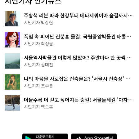
시민기자 인기뉴스
주황색 리본 따라 한강부터 메타세쿼이아 숲길까지…
서울둘레길 15코스
시민기자 박상현
폭염 속 피어난 진분홍 물결! 국립중앙박물관 배롱나
무 명소
시민기자 최정윤
서울역사박물관 이렇게 많았어? 주말마다 한 곳씩 떠
나는 역사 산책
시민기자 김대진
나의 마음을 사로잡은 건축물은? '서울시 건축상' 수
상작 공개!
시민기자 조수봉
더울수록 더 걷고 싶어지는 숲길! 서울둘레길 '아차산
코스'
시민기자 백승훈
다
A