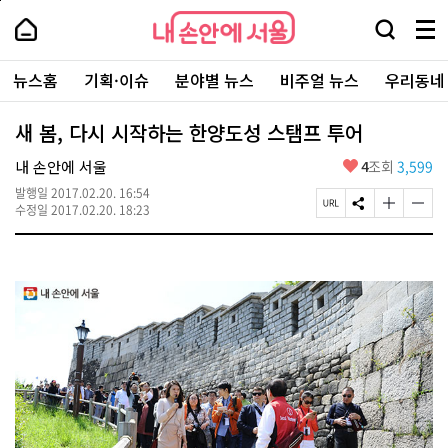
본
페
내
문
이
내
손
검
메
바
지
손
안
색
뉴
로
상
안
주
에
창
전
가
단
에
뉴스홈
기획·이슈
분야별 뉴스
비주얼 뉴스
우리동네
요
서
열
체
기
으
서
서
울
기
보
로
울
비
기
이
-
새 봄, 다시 시작하는 한양도성 스탬프 투어
스
동
서
바
울
좋
내 손안에 서울
4
조회
3,599
로
시
아
가
대
발행일
2017.02.20. 16:54
요
기
페
S
글
글
표
수정일
2017.02.20. 18:23
이
N
자
자
소
지
S
크
크
통
U
공
기
기
포
R
유
크
작
털
L
하
게
게
복
기
변
변
사
경
경
하
하
기
기