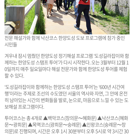
전문 해설가와 함께 낙산코스 한양도성 도보 프로그램에 참가 중인
시민들
겨우내 잠시 멈췄던 한양도성 정기해설 프로그램 ‘도성길라잡이와 함
께하는 한양도성 스탬프 투어’가 다시 시작한다. 오는 3월부터 12월 1
0일까지 매주 일요일마다 해설 전문가와 함께 한양도성 투어를 체험
할 수 있다.
‘도성길라잡이와 함께하는 한양도성 스탬프 투어’는 ‘600년 시간여
행’이라는 주제로 조선의 수도였던 서울의 역사와 자연, 그 안에 온전
히 남아있는 시간의 변화들을 발로, 눈으로, 마음으로 느낄 수 있는 도
보해설 프로그램이다.
투어코스는 총 4개로 ▲백악코스(창의문〜혜화문) ▲낙산코스(혜화
문〜광희문) ▲목멱코스(광희문〜숭례문) ▲인왕코스(숭례문〜창
의문)로 진행되며, 시간은 오후 1시 30분부터 오후 5시로 약 3시간 30