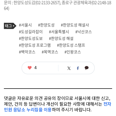
문의 : 한양도성도감(02-2133-2657), 종로구 관광체육과(02-2148-18
64)
기
태
#서울시
#한양도성
#한양도성 해설사
사
그
관
#도성길라잡이
#서울특별시
#낙산코스
련
#한양도성도보
#한양도성 해설
태
그
#한양도성 프로그램
#한양도성 스탬프
#백악코스
#목멱코스
#인왕코스
좋
4
카
트
페
아
카
위
이
요
오
터
스
톡
북
댓글은 자유로운 의견 공유의 장이므로 서울시에 대한 신고,
제안, 건의 등 답변이나 개선이 필요한 사항에 대해서는
전자
민원 응답소 누리집을 이용
하여 주시기 바랍니다.