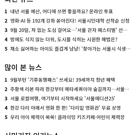
1
내년 서울 예산, 어디에 쓰면 좋을까요? 온라인 투표
2
영화·AI 등 192개 강좌 쏟아진다! 서울시민대학 선착순 신청
3
9월 20일, 차 없는 도심 걸어요…'서울 걷자 페스티벌' 선착순 5천명
4
밤에도 식지 않는 더위, 도시를 식히는 시원한 해법은?
5
채소 싫어하는 아이도 즐겁게 냠냠! '찾아가는 서울시 식생활 교육' 현장
많이 본 뉴스
1
9월부턴 '기후동행패스' 쓰세요! 39세까지 청년 혜택
2
주황색 리본 따라 한강부터 메타세쿼이아 숲길까지…서울둘레길 15코스
3
서울 로컬여행, 여기부터 시작하세요 '서울에디션25'
4
한강 다리 아래서 영화 한 편! '다리밑 영화관' 무료 상영
5
우리 아이 체력이 쑥쑥! 클라이밍 키즈카페·어린이 체력장