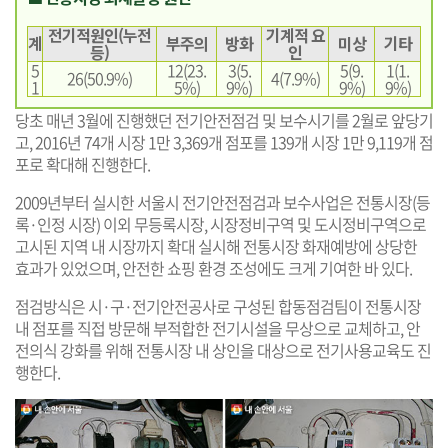
전기적원인(누전
기계적 요
계
부주의
방화
미상
기타
등)
인
5
12(23.
3(5.
5(9.
1(1.
26(50.9%)
4(7.9%)
1
5%)
9%)
9%)
9%)
당초 매년 3월에 진행했던 전기안전점검 및 보수시기를 2월로 앞당기
고, 2016년 74개 시장 1만 3,369개 점포를 139개 시장 1만 9,119개 점
포로 확대해 진행한다.
2009년부터 실시한 서울시 전기안전점검과 보수사업은 전통시장(등
록·인정 시장) 이외 무등록시장, 시장정비구역 및 도시정비구역으로
고시된 지역 내 시장까지 확대 실시해 전통시장 화재예방에 상당한
효과가 있었으며, 안전한 쇼핑 환경 조성에도 크게 기여한 바 있다.
점검방식은 시·구·전기안전공사로 구성된 합동점검팀이 전통시장
내 점포를 직접 방문해 부적합한 전기시설을 무상으로 교체하고, 안
전의식 강화를 위해 전통시장 내 상인을 대상으로 전기사용교육도 진
행한다.