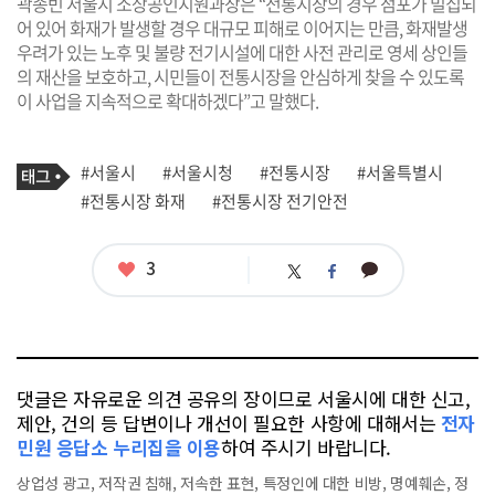
곽종빈 서울시 소상공인지원과장은 “전통시장의 경우 점포가 밀집되
어 있어 화재가 발생할 경우 대규모 피해로 이어지는 만큼, 화재발생
우려가 있는 노후 및 불량 전기시설에 대한 사전 관리로 영세 상인들
의 재산을 보호하고, 시민들이 전통시장을 안심하게 찾을 수 있도록
이 사업을 지속적으로 확대하겠다”고 말했다.
기
태
#서울시
#서울시청
#전통시장
#서울특별시
사
그
관
#전통시장 화재
#전통시장 전기안전
련
태
그
좋
3
카
트
페
아
카
위
이
요
오
터
스
톡
북
댓글은 자유로운 의견 공유의 장이므로 서울시에 대한 신고,
제안, 건의 등 답변이나 개선이 필요한 사항에 대해서는
전자
민원 응답소 누리집을 이용
하여 주시기 바랍니다.
상업성 광고, 저작권 침해, 저속한 표현, 특정인에 대한 비방, 명예훼손, 정