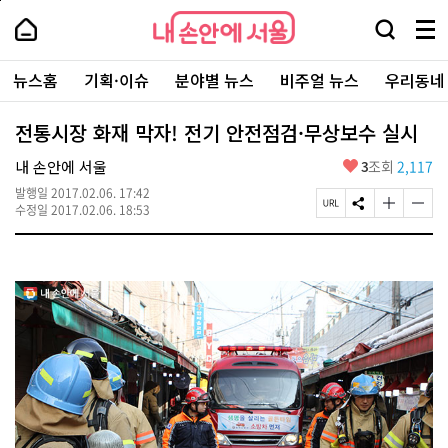
본
페
내
문
이
내
손
검
메
바
지
손
안
색
뉴
로
상
안
주
에
창
전
가
단
에
뉴스홈
기획·이슈
분야별 뉴스
비주얼 뉴스
우리동네
요
서
열
체
기
으
서
서
울
기
보
로
울
비
기
이
-
전통시장 화재 막자! 전기 안전점검·무상보수 실시
스
동
서
바
울
좋
내 손안에 서울
3
조회
2,117
로
시
아
가
대
발행일
2017.02.06. 17:42
요
기
페
S
글
글
표
수정일
2017.02.06. 18:53
이
N
자
자
소
지
S
크
크
통
U
공
기
기
포
R
유
크
작
털
L
하
게
게
복
기
변
변
사
경
경
하
하
기
기