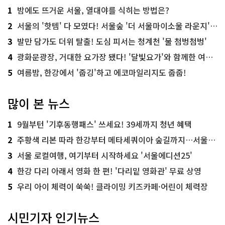
1
밤에도 뜨거운 서울, 열대야를 식히는 방법은?
2
서울의 '핫템' 다 모였다! 서울숲 '더 서울마이소울 라운지' 오픈
3
발만 담가도 더위 탈출! 도심 피서는 청계천 '물 첨벙첨벙'
4
광화문광장, 거대한 요가장 됐다! '달빛요가'와 함께한 여름밤 힐링
5
여름밤, 한강에서 '줍깅'하고 에코마일리지도 줍줍!
많이 본 뉴스
1
9월부턴 '기후동행패스' 쓰세요! 39세까지 청년 혜택
2
주황색 리본 따라 한강부터 메타세쿼이아 숲길까지…서울둘레길 15코스
3
서울 로컬여행, 여기부터 시작하세요 '서울에디션25'
4
한강 다리 아래서 영화 한 편! '다리밑 영화관' 무료 상영
5
우리 아이 체력이 쑥쑥! 클라이밍 키즈카페·어린이 체력장
시민기자 인기뉴스