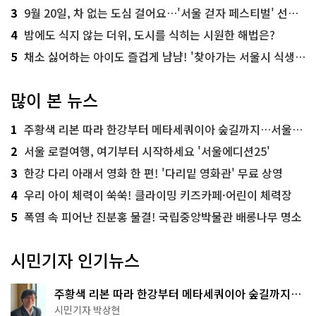
3
9월 20일, 차 없는 도심 걸어요…'서울 걷자 페스티벌' 선착순 5천명
4
밤에도 식지 않는 더위, 도시를 식히는 시원한 해법은?
5
채소 싫어하는 아이도 즐겁게 냠냠! '찾아가는 서울시 식생활 교육' 현장
많이 본 뉴스
1
주황색 리본 따라 한강부터 메타세쿼이아 숲길까지…서울둘레길 15코스
2
서울 로컬여행, 여기부터 시작하세요 '서울에디션25'
3
한강 다리 아래서 영화 한 편! '다리밑 영화관' 무료 상영
4
우리 아이 체력이 쑥쑥! 클라이밍 키즈카페·어린이 체력장
5
폭염 속 피어난 진분홍 물결! 국립중앙박물관 배롱나무 명소
시민기자 인기뉴스
주황색 리본 따라 한강부터 메타세쿼이아 숲길까지…
서울둘레길 15코스
시민기자 박상현