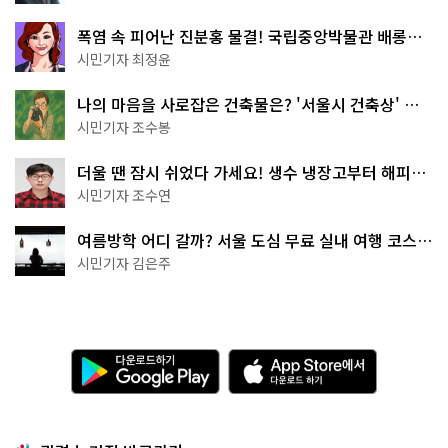
폭염 속 피어난 진분홍 물결! 국립중앙박물관 배롱나
무 명소
시민기자 최정윤
나의 마음을 사로잡은 건축물은? '서울시 건축상' 수
상작 공개!
시민기자 조수봉
더울 땐 잠시 쉬었다 가세요! 생수 냉장고부터 해피소
·무더위쉼터까지
시민기자 조수연
여름방학 어디 갈까? 서울 도심 무료 실내 여행 코스
추천
시민기자 김은주
다
A
운
p
로
p
드
S
하
t
기
o