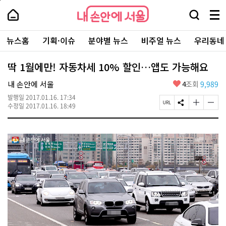
본
페
내
문
이
내
손
검
메
바
지
손
안
색
뉴
로
상
안
주
에
창
전
가
단
에
뉴스홈
기획·이슈
분야별 뉴스
비주얼 뉴스
우리동네
요
서
열
체
기
으
서
서
울
기
보
로
울
비
기
이
-
딱 1월에만! 자동차세 10% 할인…앱도 가능해요
스
동
서
바
울
좋
내 손안에 서울
4
조회
9,989
로
시
아
가
대
발행일
2017.01.16. 17:34
요
기
페
S
글
글
표
수정일
2017.01.16. 18:49
이
N
자
자
소
지
S
크
크
통
U
공
기
기
포
R
유
크
작
털
L
하
게
게
복
기
변
변
사
경
경
하
하
기
기