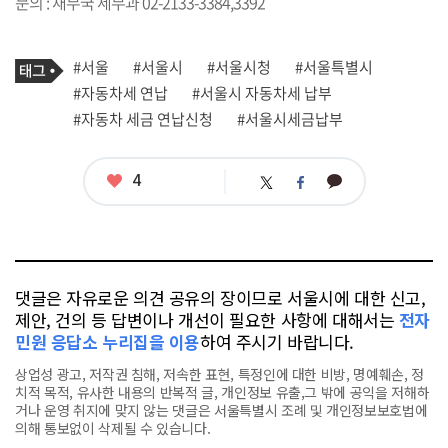
문의 : 재무국 세무과 02-2133-3384,3392
기
태
#서울
#서울시
#서울시청
#서울특별시
사
그
관
#자동차세 연납
#서울시 자동차세 납부
련
#자동차 세금 연납신청
#서울시세금납부
태
그
좋
4
카
트
페
아
카
위
이
요
오
터
스
톡
북
댓글은 자유로운 의견 공유의 장이므로 서울시에 대한 신고,
제안, 건의 등 답변이나 개선이 필요한 사항에 대해서는
전자
민원 응답소 누리집을 이용
하여 주시기 바랍니다.
상업성 광고, 저작권 침해, 저속한 표현, 특정인에 대한 비방, 명예훼손, 정
치적 목적, 유사한 내용의 반복적 글, 개인정보 유출,그 밖에 공익을 저해하
거나 운영 취지에 맞지 않는 댓글은 서울특별시 조례 및 개인정보보호법에
의해 통보없이 삭제될 수 있습니다.