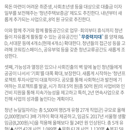
목돈 마련이 어려운 취준생, 사회초년생 등을 대상으로 대출금 이자
일부를 보전해주는 ‘청년주택보증금’ 제도도 추진한다. 내년부터 새
롭게 추가되는 사업으로, 8억 원 규모로 추진한다.
이와 함께 주거와 함께 활동공간으로 업무·회의부터 휴식까지 청년
들이 자유롭게 활동할 수 있는 공유공간인
`무중력지대`
를 양재 R&
D, 서대문 등에 4개소(현재 4개소) 확대한다. 청년들의 접근성 등을 고
려해 코워킹스페이스, 공유부엌 등을 갖춘 청년교류공간도 새롭게 조
성한다.
셋째, 가능성과 열정은 있으나 사회진출의 벽 앞에 높인 청년들에게
공공이 나서서 ‘기회’를 대폭 확대, 보장한다. 새롭게 시작하는 ‘청년프
로젝트 투자사업’이 대표적이다. 공모를 통해 사회혁신과 발전에 기
여하는 프로젝트를 발굴, 시가 최대 5억 원(총 50억 원)의 사업비와 인
건비 지원을 통해 지속가능성을 제고하고 특히, 2년 연속사업으로 추
진해 사업의 성과를 높인다는 계획이다.
청년 뉴딜일자리는 총 5,500여 명(5개 유형 27개 직업군) 규모로 올해
(2,000명)보다 3배 가까이 확대 제공하고, 임금도 2017년 서울형 생활
임금(8,200원/시)을 적용해 올해보다 월 24만 원 인상된다. 총 5개 유
형(▲산업 42개 사업, 1,089명 ▲문화 61개 사업, 1,120명 ▲복지 58