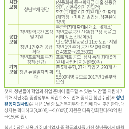
시간
(신용회복 중→학자금 대출 신용유
보장
의자, 신용유의자 진입전)
청년부채 경감
학자금 대출 이자지원 대상자 확대
(재학생→미취업 졸업생, 상환유예
청년)
무중력지대 확대(4개소→8개소)
청년활력공간 조성
청년교류공간 신설(접근성 등을 고
공간
및 지원
려해 장소 선정 예정)
보장
민간청년활동공간 11곳 모집·지원
청년 1인주거 공급
청년 1인 주거 공간 약 6배 확대
확대
(3,468호→20,350호)
청년프로젝트 투자
프로젝트 공모·심사 통해 최대 5억
정책(신규)
원 내 사업비 지원(총50억)
기회
총 5개 유형, 27개 직업군, 293개 사
보장
청년 뉴딜일자리 확
업,
대
5,500여명 규모로 2017년 1월부터
모집
첫째, 청년들이 학업과 취업 준비에 몰두할 수 있는 ‘시간’을 지원하기
위해 지난 8월 중앙정부의 직권취소로 인해 중지된 청년수당(☞
청년
활동지원사업
)을 내년 1월 중 보건복지부와 협의해 다시 추진한다. 대
상자는 확대하고(3,000명→5,000명) 지원은 더욱 강화한다(90억 원
→150억 원).
청년수당은 서울 거주 미취업자 중 활동의지를 가진 청년들에게 매월