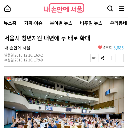
본
페
내
문
이
내
손
검
메
바
지
손
안
색
뉴
로
상
안
주
에
창
전
가
단
에
뉴스홈
기획·이슈
분야별 뉴스
비주얼 뉴스
우리동네
요
서
열
체
기
으
서
서
울
기
보
로
울
비
기
이
-
서울시 청년지원 내년에 두 배로 확대
스
동
서
바
울
좋
내 손안에 서울
4
조회
3,685
로
시
아
가
대
발행일
2016.12.26. 16:42
요
기
페
S
글
글
표
수정일
2016.12.26. 17:49
이
N
자
자
소
지
S
크
크
통
U
공
기
기
포
R
유
크
작
털
L
하
게
게
복
기
변
변
사
경
경
하
하
기
기