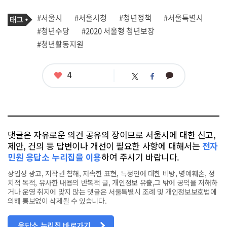
기
태
#서울시
#서울시청
#청년정책
#서울특별시
사
그
관
#청년수당
#2020 서울형 청년보장
련
#청년활동지원
태
그
좋
4
카
트
페
아
카
위
이
요
오
터
스
톡
북
댓글은 자유로운 의견 공유의 장이므로 서울시에 대한 신고,
제안, 건의 등 답변이나 개선이 필요한 사항에 대해서는
전자
민원 응답소 누리집을 이용
하여 주시기 바랍니다.
상업성 광고, 저작권 침해, 저속한 표현, 특정인에 대한 비방, 명예훼손, 정
치적 목적, 유사한 내용의 반복적 글, 개인정보 유출,그 밖에 공익을 저해하
거나 운영 취지에 맞지 않는 댓글은 서울특별시 조례 및 개인정보보호법에
의해 통보없이 삭제될 수 있습니다.
응답소 누리집 바로가기