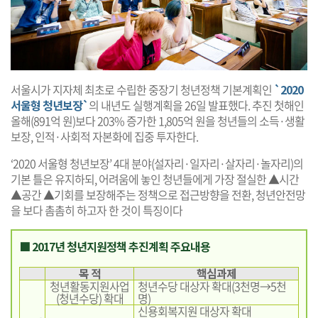
서울시가 지자체 최초로 수립한 중장기 청년정책 기본계획인
`2020
서울형 청년보장`
의 내년도 실행계획을 26일 발표했다. 추진 첫해인
올해(891억 원)보다 203% 증가한 1,805억 원을 청년들의 소득·생활
보장, 인적·사회적 자본화에 집중 투자한다.
‘2020 서울형 청년보장’ 4대 분야(설자리·일자리·살자리·놀자리)의
기본 틀은 유지하되, 어려움에 놓인 청년들에게 가장 절실한 ▲시간
▲공간 ▲기회를 보장해주는 정책으로 접근방향을 전환, 청년안전망
을 보다 촘촘히 하고자 한 것이 특징이다
■ 2017년 청년지원정책 추진계획 주요내용
목 적
핵심과제
청년활동지원사업
청년수당 대상자 확대(3천명→5천
(청년수당) 확대
명)
신용회복지원 대상자 확대