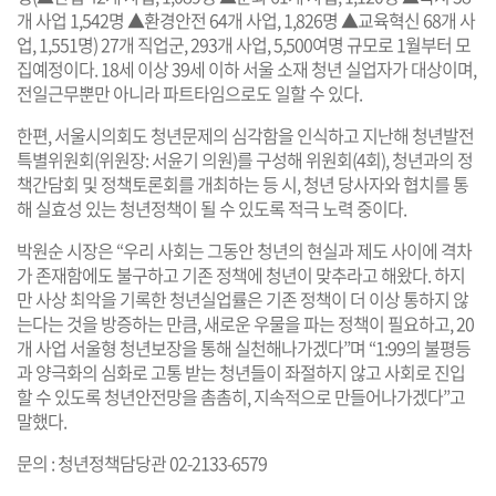
개 사업 1,542명 ▲환경안전 64개 사업, 1,826명 ▲교육혁신 68개 사
업, 1,551명) 27개 직업군, 293개 사업, 5,500여명 규모로 1월부터 모
집예정이다. 18세 이상 39세 이하 서울 소재 청년 실업자가 대상이며,
전일근무뿐만 아니라 파트타임으로도 일할 수 있다.
한편, 서울시의회도 청년문제의 심각함을 인식하고 지난해 청년발전
특별위원회(위원장: 서윤기 의원)를 구성해 위원회(4회), 청년과의 정
책간담회 및 정책토론회를 개최하는 등 시, 청년 당사자와 협치를 통
해 실효성 있는 청년정책이 될 수 있도록 적극 노력 중이다.
박원순 시장은 “우리 사회는 그동안 청년의 현실과 제도 사이에 격차
가 존재함에도 불구하고 기존 정책에 청년이 맞추라고 해왔다. 하지
만 사상 최악을 기록한 청년실업률은 기존 정책이 더 이상 통하지 않
는다는 것을 방증하는 만큼, 새로운 우물을 파는 정책이 필요하고, 20
개 사업 서울형 청년보장을 통해 실천해나가겠다”며 “1:99의 불평등
과 양극화의 심화로 고통 받는 청년들이 좌절하지 않고 사회로 진입
할 수 있도록 청년안전망을 촘촘히, 지속적으로 만들어나가겠다”고
말했다.
문의 : 청년정책담당관 02-2133-6579