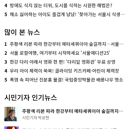
4
밤에도 식지 않는 더위, 도시를 식히는 시원한 해법은?
5
채소 싫어하는 아이도 즐겁게 냠냠! '찾아가는 서울시 식생활 교육' 현장
많이 본 뉴스
1
주황색 리본 따라 한강부터 메타세쿼이아 숲길까지…서울둘레길 15코스
2
서울 로컬여행, 여기부터 시작하세요 '서울에디션25'
3
한강 다리 아래서 영화 한 편! '다리밑 영화관' 무료 상영
4
우리 아이 체력이 쑥쑥! 클라이밍 키즈카페·어린이 체력장
5
폭염 속 피어난 진분홍 물결! 국립중앙박물관 배롱나무 명소
시민기자 인기뉴스
주황색 리본 따라 한강부터 메타세쿼이아 숲길까지…
서울둘레길 15코스
시민기자 박상현