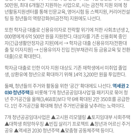
50만원, 최대 6개월간 지원하는 사업으로, 시는 금전적 지원 외에 청
년활동지원센터를 통해 인문교육, 영어시험 등 스펙지원, 커리어컨설
팅 등 청년들의 역량강화(비금전적) 지원에도 나선다.
또한 학자금 대출로 신용유의자로 전락할 위기에 처한 사회초년생 2,
000명에게 6억 500만 원을 지원한다. 대상자를 기존 신용회복 중인
자(긴급생활안정자금 지원)에서 → 학자금 대출 신용유의자(전환대
출 및 이자지원) → 신용유의자 진입 전(부채관리 등 금융교육 및 전환
대출)으로 확대한다.
학자금 대출로 인한 이자 지원 대상도 기존 재학생에서 미취업 졸업
생, 상환유예 청년으로 확대하기 위해 14억 3,200만 원을 투입한다.
둘째, 청년들의 주거와 활동을 위한 ‘공간’ 확대에도 나선다.
역세권 2
030 청년주택
을 비롯해 ‘7개 청년공공임대사업’을 패키지로 묶어 청
년 주거공간을 올해(3,468호)보다 약 6배 확대된 2만 350호를 공급한
다. 1인 주거공간을 확대해 청년 주거빈곤율을 낮추려는 노력이다.
7개 청년공공임대사업은 ▲고시원 리모델링 ▲토지임대부 사회주택
▲대학생 희망하우징 ▲빈집 살리기 프로젝트 ▲청년과 어르신 주거
공유 ▲역세권 2030 청년주택 ▲맞춤형 공동체주택 등이다.